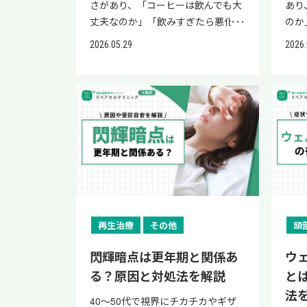
さがあり、「コーヒーは飲んでも大
あり
丈夫なのか」「飲みすぎたら悪化す
のか
るのか」と気になっている方も多い
ない
2026.05.29
2026.
のではないでしょうか。 毎日の楽
に、
しみであるコーヒーが体に影響して
たい
いないか、不安を感じている方もい
れま
るかもしれません。 結論として、コ
の壊
ーヒー自体が直接下肢静脈瘤を悪化
ケア
させるわけではなく、適量であれば
が、
基本的に禁止する必要はないとされ
セル
ています。 ただし、飲みすぎや砂
行予
糖・クリームの取りすぎ、水分不足
す。
などには注意が必要で、コーヒーだ
症状
けにとらわれず生活全体で血流改善
血管
再生治療
その他
頭
を意識することが大切です。 本記事
て向
では、下肢静脈瘤とコーヒーの関
事で
閃輝暗点は更年期と関係あ
ウ
係、コーヒーが血流に与える影響、
考え
る？原因と対処法を解説
と
飲むときの注意点、血流改善のため
って
法
40〜50代で視界にチカチカやギザ
にできること、受診の目安、治療
ジや