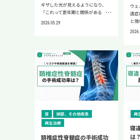
ギザした光が見えるようになり、
法、再生医療という補完的選択肢ま
法、
ウェ
「これって更年期と関係がある
で詳しく解説します。 コーヒーを過
で詳
遺症
の?」「脳の病気だったらどうしよ
度に怖がる必要はありません。適量
こと
と強
2026.05.29
う」と不安を感じている女性も多い
と上手な付き合い方を知っていきま
を正
では
2026.
のではないでしょうか。 片頭痛持
しょう。 下肢静脈瘤でコーヒーは
まし
家族
ちの方や自律神経の乱れを感じてい
「基本的に禁止ではない」 下肢静
アで
から
る方は、ますます心配が大きくなり
脈瘤でコーヒーは基本的に禁止され
は、
とな
やすいものです。 結論として、閃輝
ているものではなく、適量であれば
こと
ッケ
暗点は更年期によるホルモン変化や
日常的に楽しんで問題ないと考えら
だり
障害
自律神経の乱れが誘因になる場合が
れているのが現状です。 ポイント
なポ
療を
あり、片頭痛の前兆として現れるこ
概要 コーヒー自体は直接の原因で
セル
一方
とが多い症状とされています。 多く
はない 下肢静脈瘤の根本原因は静
い一
が残
は命に関わる病気ではありません
脈の弁の問題 適量なら問題になり
ぎの
後遺
が、ろれつ障害・手足の麻痺・激し
にくい 1日2〜3杯程度を目安に 飲
や進
早期
い頭痛を伴う場合は脳の重大な病気
みすぎには注意 カフェイン過剰摂
す。
ため
首
頭部、その他疾患
再
の可能性があるため、見分けが重要
取は全身への影響あり 水分不足に
緩和
要で
再生治療
です。 本記事では、閃輝暗点と更年
なりやすい 利尿作用で脱水気味に
行予
脳症
寝
期の関係、症状の特徴、更年期で起
なる可能性 砂糖・クリームの摂り
促進
い後
は
頚椎症性脊髄症の手術成功
こりやすい理由、危険なケースとの
すぎ 体重増加で間接的に影響する
合併