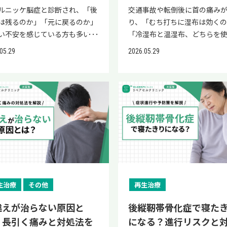
再生医療という補完的選択肢ま
安、治療法、再生医療という
ルニッケ脳症と診断され、「後
交通事故や転倒後に首の痛み
しく解説します。 自分でできる
選択肢まで詳しく解説します。
は残るのか」「元に戻るのか」
り、「むち打ちに湿布は効くの
と、医療の力を借りるべきこと
の血管が気になる」は体から
い不安を感じている方も多いの
「冷湿布と温湿布、どちらを
しく知って、賢く対処していき
ンです。生活習慣を見直して、
ないでしょうか。 ご本人やご
いいのか」と悩んでいる方も多
05.29
2026.05.29
ょう。 下肢静脈瘤は「セルフケ
の対策を始めましょう。 下肢
にとって、診断後の見通しが分
ではないでしょうか。 湿布は
悪化予防」が重要 下肢静脈瘤
は「血流を悪化させる行動」
ない状況は、大きな精神的負担
なセルフケアとして広く使われ
足の静脈にある「弁」が壊れる
しやすい 下肢静脈瘤は、足の
ります。 結論として、ウェルニ
ますが、正しい知識がないと
で血液が逆流し、静脈が膨らん
にある「弁」が壊れることで
脳症はビタミンB1不足による脳
になることもあります。 結論
浮き出たりする病気です。 大切
逆流し、血液が足にたまって静
で、早期にビタミンB1の補充治
て、むち打ちに湿布は症状緩和
イントは、壊れた弁そのものを
膨らんだり浮き出たりする病
開始できれば回復が期待できる
立つことが多く、炎症の時期
フケアで元に戻すことはできな
す。 下肢静脈瘤は、足の血流
、発見・治療が遅れると後遺症
て冷湿布と温湿布を使い分け
方、血流を促す工夫やふくらは
生活習慣が続くと悪化しやす
る場合があるとされています。
が重要とされています。 正し
筋肉を動かすことで症状の緩和
に血流を促す習慣で進行を抑
症のリスクを下げるためには、
方を知り、湿布だけに頼らず適
行予防が期待できるという点で
とができるとされています。 
診断・早期治療と、再発予防の
治療を組み合わせることで、慢
 セルフケアの目的 概要 症状の
概要 病態 静脈の弁の障害によ
の継続的な栄養管理が何より重
のリスクを下げることが期待
生治療
その他
再生治療
 むくみ・だるさを軽くする 進
液の逆流 主な症状 血管が浮き
す。 本記事では、ウェルニッケ
す。 本記事では、むち打ちへ
防 悪化要因を取り除く 血流の
る・足のだるさ・むくみ・こ
と早期治療の重要性、残りやす
の役割、冷湿布と温湿布の使
違えが治らない原因と
後縦靭帯骨化症で寝た
 ふくらはぎポンプを働かせる
り なりやすい人 立ち仕事・座
遺症、後遺症が残る理由、回復
け、貼り方のポイント、湿布だ
？長引く痛みと対処法を
になる？進行リスクと
症の予防 皮膚炎・潰瘍などへの
事・妊娠出産経験・家族歴・