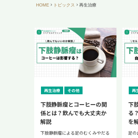
HOME
トピックス
再生治療
再生治療
その他
再
下肢静脈瘤とコーヒーの関
下
係とは？飲んでも大丈夫か
る
解説
を
下肢静脈瘤による足のむくみやだる
足の