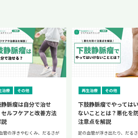
生治療
その他
再生治療
その他
肢静脈瘤は自分で治せ
下肢静脈瘤でやっては
？セルフケアと改善方法
ないこととは？悪化を
解説
注意点を解説
血管の浮きやむくみ、だるさが
足の血管が浮き出たり、だるさ