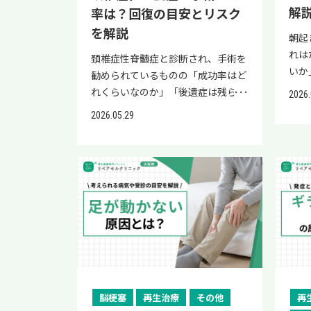
の可
解
率は？回復の目安とリスク
見分け方、対処法、再発予防の生活
ことも 他の生活要因のほうが重要
進行
生活
を解説
習慣、再生医療という補完的選択肢
姿勢・運動・体重管理の見直しが優
た弁
を目
朝起
まで詳しく解説します。 「視界の異
先 下肢静脈瘤の本質は「静脈の弁
係 
ます
れは
頚椎症性脊髄症と診断され、手術を
常」は不安が大きい症状です。正し
が壊れて血液が逆流する」という構
切 
まず
いか
勧められているものの「成功率はど
い知識で安心と備えを得ましょう。
造的な問題であり、コーヒー一杯で
いう
理解
ので
れくらいなのか」「後遺症は残らな
2026.
閃輝暗点は更年期の影響で起こるこ
病気の状態が大きく変わるわけでは
ぐ」
ケ脳
も改
いのか」と強い不安を感じている方
とがある 閃輝暗点は、視界の中に
ないと理解しておくと安心です。 過
的で
2026.05.29
行障
「何
も多いのではないでしょうか。 ご
ギザギザした光や歯車のような模様
度にコーヒーを我慢するよりも、長
アで
をサ
れて
家族が手術を勧められ、本人に代わ
が現れ、徐々に広がっていく症状
時間同じ姿勢を避ける・ふくらはぎ
があ
とし
結論
って情報を集めている方もいるかも
で、片頭痛の前兆として知られてい
を動かす・体重を管理するといった
二段
のが
週間
しれません。 結論として、頚椎症性
ます。 結論として、閃輝暗点は更年
「血流改善の基本」のほうが、症状
でで
患者
の、
脊髄症の手術は「症状を完全に元通
期による女性ホルモンの変動や自律
緩和には大きく寄与します。 コーヒ
分で
した
いる
りにする」ことよりも、脊髄の圧迫
神経の乱れによって、起こりやすく
ーが血流に与える影響 コーヒーが
して
傷し
無理
を取り除いて症状の進行を防ぎ、可
なったり症状が悪化したりすること
血流に与える影響を正しく知ること
策を
療法
場合
能な範囲で機能を改善する目的が大
があるとされています。 ポイント
で、自分なりの適量を見つけやすく
くら
は、
こと
きいとされています。 そのため、
概要 閃輝暗点の本質 脳の視覚野の
なります。 カフェインと血管収縮
こで
への
なり
「成功率」を単純な数字だけで判断
一時的な機能変化と考えられている
利尿作用と水分不足 ここでは、2つ
につ
てい
本、
するのは難しく、症状の進行度や発
脳梗塞
再生治療
その他
再
片頭痛との関係 片頭痛の前兆とし
の代表的な作用について詳しく解説
キン
を目
って
症からの期間によっても結果は大き