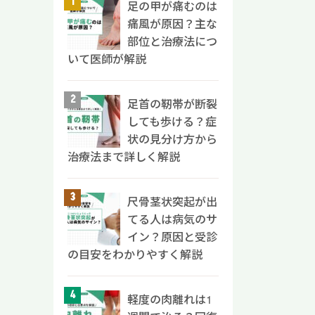
てな
報や症
足の甲が痛むのは
 リペ
い生活
いて
とは|
痛風が原因？主な
や入院
活習
炎症が
部位と治療法につ
抑え
善で
期に向
を縦に
いて医師が解説
 糖尿
悪化要
る状態
に硬く
医療の
負担と
後)
脊髄
画でご
悪影
足首の靭帯が断裂
的な
進行す
 便秘
感の
しても歩ける？症
などの
h?
分不
わし
状の見分け方から
国の
は再生
なる
める
治療法まで詳しく解説
いま
病の
せや
ガラ
椎骨の
みたい
ホル
 温
靭帯
併症
尺骨茎状突起が出
が低
「こわ
好発
きる
てる人は病気のサ
満」
ると痛
椎に
の負
イン？原因と受診
意識で
るとさ
れて
 主
要因で
の目安をわかりやすく解説
い時
など
選択肢
ない要
て痛み
が多
詳し
要因に
症状を
国の指
セル
軽度の肉離れは1
抑える
要で
靭帯
介し