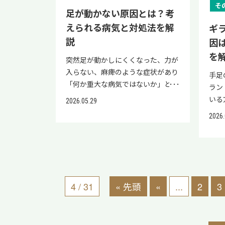
て起こることが多い 更年期との関
します。 カフェインと血管収縮 カ
ング
以下
そ
法、
く変わります。 本記事では、頚椎症
足が動かない原因とは？考
係 ホルモン変動・自律神経の乱れ
フェインによる血管収縮作用は、コ
基本
http
首・
性脊髄症の手術の考え方、改善が期
えられる病気と対処法を解
ギ
が誘因になりうる 経過 多くは20〜
ーヒーの代表的な体への影響です。
アで
v=t
まで
待できる症状、成功率に影響する要
30分程度で自然に消える 命に関わ
作用 概要 血管収縮作用 カフェイン
キン
説
因
医療
違え
因、主な手術方法、リスクと後遺
る病気の可能性 通常は緊急性は高
は一時的に血管を収縮させる 心拍
と上
ッケ
を
って
症、術後の回復とリハビリ、神経機
突然足が動かしにくくなった、力が
くないが、一部に脳血管疾患の可能
数の上昇 交感神経が刺激される 血
も可
歩行
お、
能回復を目指す再生医療まで詳しく
入らない、麻痺のような症状があり
手足
性 閃輝暗点の多くは数十分で自然
圧への影響 一時的に血圧が上がる
血流
ハビ
よる
解説します。 不安を行動に変えるた
「何か重大な病気ではないか」と強
ラン
に治まり、命に関わらないことが多
ことがある 下肢静脈瘤への直接影
指を
ない
治療
めに、まずは手術の目的と現実的な
い不安を感じている方も多いのでは
いる
いですが、初めて経験したときは脳
響 これまでに明確な悪化との関連
動 
を検
2026.05.29
られ
見通しを正しく理解しましょう。 な
ないでしょうか。 ご家族の足の異
物が
の重大な病気と見分けるため、脳神
は確立されていない 適量での影響
水中
るサ
さま
2026.
お、頚椎症性脊髄症は基本的に整形
変に気づき、「すぐ病院に行くべき
感じ
経外科・脳神経内科の受診が望まれ
通常の摂取量なら問題になりにくい
進 
も相
幹細
外科・脳神経外科での手術と術後リ
なのか」と判断に迷われている方も
ょう
ます。 更年期世代で繰り返す場合
過剰摂取での影響 動悸・不眠・自
呼ば
たい
た組
ハビリが標準治療となります。本記
いるかもしれません。 結論として、
原因
は、ホルモン変動や自律神経の影響
律神経の乱れにつながることも カ
プの
たい
目指
事の最後では、術後も症状が残った
「足が動かない」という症状は、
は、
が背景にある可能性があるため、婦
フェインによる血管収縮は一時的な
せば
ック
ニッ
場合や慢性的な神経症状が続く場合
脳・神経・筋肉・関節などさまざま
たの
人科にも相談してみる価値がありま
もので、下肢静脈瘤を直接悪化させ
です
すの
ず、
の補完的な選択肢として、近年研究
な原因で起こり、中には命や後遺症
ませ
す。 閃輝暗点とはどんな症状? 閃輝
るという明確な医学的根拠は確立さ
かか
4 / 31
« 先頭
«
...
2
3
＼公
を提
が進められている再生医療について
に関わる緊急性の高い病気が隠れて
ー症
暗点とはどんな症状かを具体的に整
れていないとされています。 ただ
かす
報や
て詳
も触れます。 再生医療とは、患者さ
いることもあるとされています。 危
直接
理しておきましょう。 特徴 具体的
し、高血圧の方や不整脈のある方
スト
脳症
アセ
まご自身の脂肪組織から採取した幹
険なサインを正しく知り、適切なタ
中毒
な内容 ギザギザの光 ジグザグ・歯
は、コーヒーの取りすぎが別の問題
は、
が変
紹介