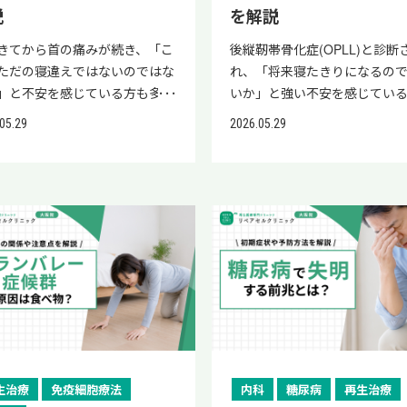
能性、治療法、リハビリと日常
改善しない理由、やってはいけ
説
を解説
を防ぐ セルフケアの限界 壊れ
進行 ゆっくり進む 自然には治
のポイント、脳・神経機能回復
対処法、受診の目安、首・神
の修復はできない 治療との関
い 命に関わるか 通常は命に関
指す再生医療まで詳しく解説し
回復を目指す再生医療まで詳
きてから首の痛みが続き、「こ
後縦靭帯骨化症(OPLL)と診断
治療と並行してもセルフケアは大
ないが生活の質に影響 放置の
。 不安を行動に変えるために、
説します。 湿布は使い方次第
ただの寝違えではないのではな
れ、「将来寝たきりになるの
つまり、セルフケアは「治す」と
ク 皮膚炎・色素沈着・潰瘍な
は病気と回復の見通しを正しく
にも逆効果にもなります。状態
」と不安を感じている方も多い
いか」と強い不安を感じてい
より「症状を和らげ、悪化を防
行することも 下肢静脈瘤は自
しましょう。 なお、ウェルニッ
った正しい使い方を知ること
はないでしょうか。 数日経って
多いのではないでしょうか。 
05.29
2026.05.29
ためのものと理解するのが現実
治る病気ではないものの、生
症の後遺症として記憶障害や歩
期改善の第一歩です。 むち打
善せず、「いつまで続くのか」
族が診断され、病気の進行や
す。 症状が軽いうちはセルフケ
の見直しと適切な治療によって
害などが残った場合、その回復
布は「炎症を抑える目的」で
か悪い病気なのでは」と心配さ
がどうなるのか心配されてい
様子をみつつ、進行や皮膚変化
や症状を抑えられるとされて
ポートする補完的なアプローチ
結論として、むち打ちに湿布は
いる方もいるかもしれません。
いるかもしれません。 結論と
れば血管外科を受診するという
す。 「ただの足のだるさ・血
て、近年研究が進められている
症や痛みを一時的に和らげる
として、寝違えは通常数日〜1
後縦靭帯骨化症は進行すると
構えで取り組みましょう。 自分
き出し」と思って放置すると、
再生医療です。 再生医療とは、
使われ、症状緩和に役立つこと
程度で改善することが多いもの
害や麻痺につながる可能性は
きる下肢静脈瘤の改善方法 自
炎・色素沈着・潰瘍といった
さまご自身の脂肪組織から採取
いとされています。 市販の湿
長引く場合は別の疾患が隠れて
のの、すべての人が寝たきりに
できる下肢静脈瘤の改善方法と
ラブルに進行する可能性もあ
幹細胞や血液成分を活用し、損
くには消炎鎮痛成分が含まれ
可能性があるとされています。
わけではないとされています。
、日常生活で取り入れやすい対
め、軽視せず対策していくこ
た組織の修復をサポートする治
り、皮膚から成分が浸透して首
な自己流の対処を避け、長引く
発見・適切な治療・リハビリ
整理します。 ウォーキング・ふ
切です。 下肢静脈瘤でやって
です。 リペアセルクリニックで
肉・靭帯などの炎症や痛みを
は適切な治療や受診につなげる
て、進行を抑え、生活の質を保
はぎ運動 弾性ストッキング こ
ないこと 下肢静脈瘤でやって
手術や入院を必要とせず、身体
げる働きが期待できます。 湿
が、慢性化や重症化を防ぐ鍵と
ケースも多くあります。過度に
は、代表的な2つのセルフケア
ないことを知り、悪化させない
負担を抑えた再生医療を提供し
割 概要 痛みの緩和 消炎鎮痛
ます。 本記事では、寝違えの基
ず、正しい知識を持つことが大
いて詳しく解説します。 ウォー
を意識することが進行予防の
ます。 脳・神経領域の機能回復
よる鎮痛作用 炎症の抑制 急性
治らない原因、危険な症状、や
す。 本記事では、後縦靭帯骨
生治療
免疫細胞療法
内科
糖尿病
再生治療
グ・ふくらはぎ運動 ウォーキ
です。 長時間同じ姿勢を続ける
指した実際の症例については、
炎症を和らげる目的 血行への
はいけない対処法、正しい対処
基本、寝たきりとの関係、進