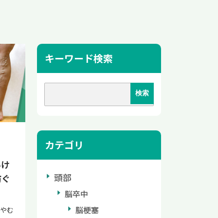
キーワード検索
カテゴリ
いけ
頭部
防ぐ
脳卒中
脳梗塞
やむ