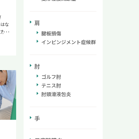
ない
らな
経機能
わら
しく解
さ
肩
リス
で味方
ではな
どへ進
に合
る方も
腱板損傷
然に
が、早
ご家
インピンジメント症候群
活習慣
ちに湿
後遺症
進行
使う
る方も
いま
、炎
して、
肘
管の浮
目的で
歩行障
皮膚
が多
ゴルフ肘
あるも
皮膚ト
布の多
なる
テニス肘
るた
てお
 早期
肘頭滑液包炎
とが大
の筋
によっ
はいけ
やわら
てる
はいけ
布の役
恐れ
手
生活
成分に
切で
第一歩
期の
化症の
 運
影響
行する