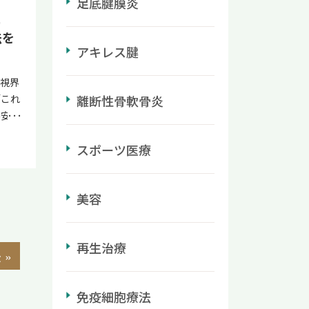
足底腱膜炎
代表
症抑
クが高
と
しく解
自宅
と日
法を
続ける
では
脊髄・
アキレス腱
は、下
痛み
療まで
一つで
」であ
動に変
視界
間の立
本治
しく理
「これ
離断性骨軟骨炎
たま
ておく
 な
不安を
 ふ
打ちの
髄の障
いでし
足を
を受診
残った
スポーツ医療
影、
姿勢
に従っ
トする
糖尿病
長距
となり
療が
い不
込む
だけに
ていま
美容
 結論
ぎは
と
ご自身
然起
の血液
りま
胞や血
る症状
果たし
 冷
織の修
再生治療
いま
が長い
 »
解する
す治療
管理・
。 立
めの鍵
クで
ぐこ
2時間
いるケ
身体
免疫細胞療法
しく
間を作
 こ
提供し