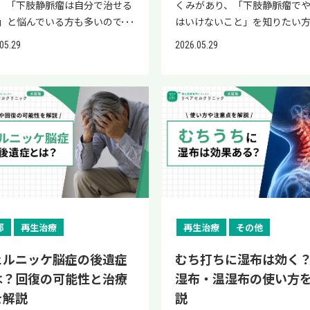
、「下肢静脈瘤は自分で治せる
くみがあり、「下肢静脈瘤でや
」と悩んでいる方も多いのでは
はいけないこと」を知りたい
でしょうか。 「病院に行く前
いのではないでしょうか。 「
05.29
2026.05.29
まず自分でできることから始め
まま放っておくと悪化するので
」と考えている方もいるかもし
「日常生活で気をつけるべき
せん。 結論として、下肢静脈瘤
何だろう」と不安を感じている
れた静脈の弁そのものをセルフ
いるかもしれません。 結論と
で完全に治すことはできません
下肢静脈瘤は足の静脈の血流
軽度であれば日常生活の工夫や
ことで起こる病気で、長時間同
フケアによって症状の緩和や進
勢を続ける・運動不足・肥満
防が期待できるとされていま
など血流を悪化させる行動を
 セルフケアで悪化を防ぎつつ、
ことが進行予防に重要とされ
の進行や皮膚変化が見られたら
す。 日常生活の見直しに加え
外科を受診することが、安心し
が強い場合は血管外科の受診
部
再生治療
再生治療
その他
き合う基本的な姿勢です。 本記
な治療を受けることが、悪化
は、下肢静脈瘤とセルフケアの
鍵となります。 本記事では、
ェルニッケ脳症の後遺症
むち打ちに湿布は効く
方、自分でできる改善方法、や
脈瘤の基本、やってはいけない
は？回復の可能性と治療
湿布・温湿布の使い方
はいけない生活習慣、マッサー
と、悪化させやすい生活習慣、
を解説
説
入浴の効果、受診の目安、治療
やったほうがよいこと、受診の