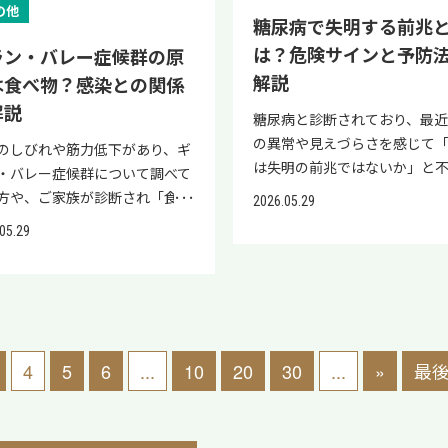
・ふくらはぎ運動は、もっとも
動不足・血流悪化 ここでは、
の動画でご紹介しています。
温湿布は血行促進 冷湿布は炎
の他
受診の目安、治療とリハビリ、
と現れる症状、寝たきりリス
糖尿病で失明する前兆
的で効果が期待されるセルフケ
的な2つのNG行動について詳
s://www.youtube.com/watch?
制 手軽さ 市販で入手しやすく
神経機能回復を目指す再生医療
まるケース、治療法、リハビリ
は？危険サインと予防
ラン・バレー症候群の原
す。 運動 具体的な内容 ウォー
説します。 長時間同じ姿勢を
_8TyxDNrOY 【こんな方は再生
で使える 湿布の限界 根本治療
詳しく解説します。 「ただの寝
常の注意点、手術後の回復、
グ 1日20〜30分を目安に かか
長時間同じ姿勢を続けること
解説
は食べ物？感染との関係
をご検討ください】 ウェルニ
なく対症療法 湿布は「炎症や
」と軽視せず、正しい知識を持
神経機能回復を目指す再生医
げ運動 立って・座ってどちらで
肢静脈瘤の最大の悪化要因の
脳症の後遺症として記憶障害や
を一時的に和らげる対症療法
解説
対応することが大切です。 な
詳しく解説します。 不安を行
糖尿病と診断されており、最近
能 足首回し 座ったままできる
す。 避けたい姿勢 理由 長時
障害が残っている 標準治療やリ
り、むち打ちそのものを治す根
長引く首の痛みや頚椎の疾患に
えるために、まずは病気を正
の異常や見えづらさを感じて
のしびれや筋力低下があり、ギ
促進 足の指の運動 グーパー・
ちっぱなし 重力で血液が足に
リだけでは十分な改善が見られ
療ではないという点を理解し
神経症状に対して、近年は標準
解することから始めましょう。
は失明の前兆ではないか」と
・バレー症候群について調べて
広げる動き 寝る前の足上げ運
りやすい 長時間の座りっぱなし
 身体への負担を抑えた選択肢
ことが大切です。 とくにむち
に加えて再生医療の研究も進め
お、後縦靭帯骨化症による脊
感じている方も多いのではな
方や、ご家族が診断され「食べ
仰向けで足を持ち上げてゆらす
くらはぎが動かず血流が滞る 
討したい 標準治療と並行でき
場合、事故後は必ず整形外科
2026.05.29
ています。 再生医療とは、患者
害で麻痺や運動機能の低下が
ょうか。 視界のかすみや黒い
原因なのではないか」と不安を
ウォーキング 水圧で血流を促
組んで座る 血流を妨げる 同じ
ポートを探している 主治医と
し、診断のうえで医師の指示
ご自身の脂肪組織から採取した
場合、その機能回復をサポー
05.29
見えにくさといった症状は、
ている方も多いのではないでし
ふくらはぎは「第二の心臓」と
のままの長時間移動 飛行機・
談しながら追加の選択肢を知り
て湿布や薬を使うことが基本
胞や血液成分を活用し、損傷し
アプローチとして、近年再生医
網膜症との関係が気になり、強
か。 「ギラン・バレー症候群
れ、足の血液を心臓へ戻すポン
離運転など 深いソファに沈み
 再生医療について詳しく知り
ます。 自己判断で市販の湿布
織の修復や自己治癒力の向上を
選択肢の一つとして注目され
安につながりやすいものです。
 食べ物」と検索される背景に
役割を果たしているため、動か
膝裏や股関節を圧迫 ふくらは
方は、当院(リペアセルクリニ
頼り、必要な治療を受けないこ
す治療法です。 リペアセルクリ
す。 再生医療とは、患者さま
として、糖尿病による失明は突
特定の食事が病気を引き起こし
動かすほど血流が良くなる組織
「第二の心臓」と呼ばれ、足
)の公式LINEでも紹介していま
は、慢性化のリスクにつなが
クでは、手術や入院を必要とせ
の脂肪組織から採取した幹細
こるわけではなく、前兆とな
ではという心配があるかもしれ
。 仕事中も1〜2時間に一度は
を心臓に戻すポンプの役割を
で、ぜひ参考にしてください。
す。 冷湿布と温湿布の使い分け
身体への負担を抑えた再生医療
液成分を活用し、損傷した組
が現れる場合があるとされて
ん。 結論として、ギラン・バレ
と上げをするなど、こまめに動
ているため、動かさない時間
4
5
6
...
10
20
30
...
»
最後
式LINEでは再生医療に関する情
湿布と温湿布の使い分けを理
供しています。 再生医療につい
復や自己治癒力の向上を目指
す。 一方で、早期発見と血糖
候群は特定の食べ物そのものが
習慣を取り入れましょう。 弾性
ほど血流が滞りやすくなります
症例を公開中!／ ウェルニッケ
ことが、湿布を正しく使うた
しく知りたい方は、当院(リペ
法です。 リペアセルクリニッ
適切な治療によって、進行を防
の原因になるわけではなく、食
ッキング 弾性ストッキング
ち仕事や座り仕事の方は、1〜
は「早期治療」で後遺症リスク
となります。 冷湿布が向いて
ルクリニック)の公式LINEでも
は、手術や入院を必要とせず、
とが十分に可能です。前兆を正
菌などの感染が発症の引き金に
足を適切に圧迫して血流をサポ
に一度は足を動かす・歩く時
わる ウェルニッケ脳症は、ビ
ース 温湿布が向いているケース
していますので、ぜひ参考にし
への負担を抑えた再生医療を