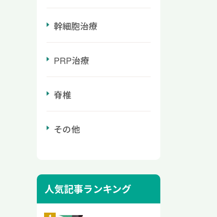
ず適切
不足・
につ
機能回
 本記
脈瘤
布が向
いて
幹細胞治療
、失明
 避け
症が強
いま
る原
い ふ
。 向
な症
締め
数日
h?
PRP治療
指す再
ベル
 熱
は再生
 視界
・パ
 腫
靭帯
ンで
ない
ズキ
痺が残
脊椎
正し
ぎが
主な
だけで
。 な
間の
 炎
髄・
供を目
るこ
直後
る選択
その他
ては
や血
や熱
を抑
てくだ
くに
とされ
治療
して、
「過度
くは
ている
療の
瘤を
際の温
たい方
生医療
てお
強い炎
)の
人気記事ランキング
組織か
るやか
氷のう
ので、
を活用
えるだ
討され
公式
己治癒
期待で