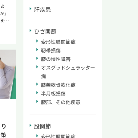
補完的
があ
肝疾患
 「足
か」
のサイ
使えば
早め
いの
ひざ関節
静脈瘤
手軽
変形性膝関節症
で進行
てい
静脈
靭帯損傷
逆効果
血液が
とし
膝の慢性障害
脈が
に役
オスグッドシュラッター
気で
に応じ
病
が滞る
ること
膝蓋軟骨軟化症
く、逆
い使い
半月板損傷
えるこ
切な
特徴
膝部、その他疾患
性化
る血
できま
出
の湿布
むら返
い分
股関節
きり
り仕
けで
対策
変形性股関節症
加齢