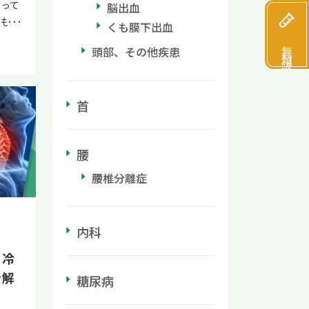
って
脳出血
方も多
くも膜下出血
この
無料相談
頭部、その他疾患
は」
ことは
方も
首
して、
が滞る
じ姿
腰
・喫煙
避ける
腰椎分離症
ていま
、症状
と適切
内科
を防ぐ
下肢静
？冷
こ
を解
糖尿病
逆に
目