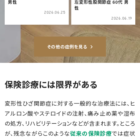
男性
左変形性股関節症 60代 男
性
2026.06.25
2026.06.19
その他の症例を見る
保険診療には限界がある
変形性ひざ関節症に対する一般的な治療法には、ヒ
アルロン酸やステロイドの注射、痛み止め薬や湿布
の処方、リハビリテーションなどが含まれます。ところ
が、残念ながらこのような
では症状
従来の保険診療