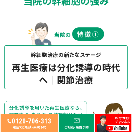
当院の幹細胞の強み
特徴①
当院の
幹細胞治療の新たなステージ
再生医療は分化誘導の時代
へ｜関節治療
分化誘導を用いた再生医療なら、
関節軟骨、半月板、骨壊死部分など
Dr.サカモト
0120-706-313
を
より多く修復させることが可能に
チャンネル
電話でご相談・来院予約
ご相談・来院予約
なります。