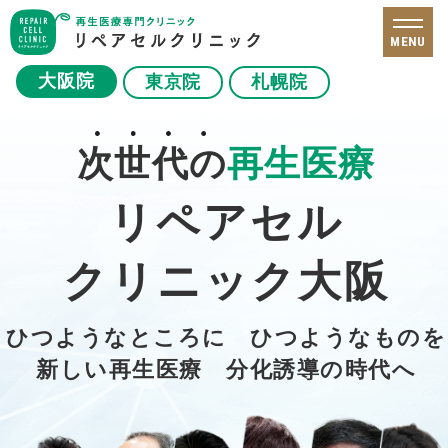
MENU
大阪院
東京院
札幌院
次世代の
再生医療
リペアセル
クリニック大阪
ひつようなところに ひつようなものを
新しい再生医療 分化誘導の時代へ