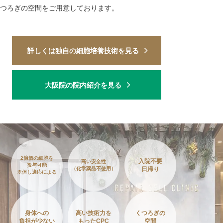
つろぎの空間をご用意しております。
詳しくは独自の細胞培養技術を見る
大阪院の院内紹介を見る
2億個の細胞を
入院不要
高い安全性
投与可能
（化学薬品不使用）
日帰り
※但し適応による
身体への
高い技術力を
くつろぎの
負担が少ない
もったCPC
空間