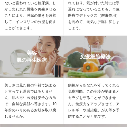
ないと言われている糖尿病。し
れており、気が付いた時には手
かし失われた機能を再生させる
遅れになっていることも。再生
ことにより、膵臓の働きを改善
医療でデトックス（解毒作用）
して、インスリンの分泌を促す
を高めて、元気な肝臓に戻しま
ことができます。
しょう。
美容
免疫細胞療法
肌の再生医療
美しさは見た目の年齢で決まる
病気からあなたを守ってくれる
と言っても過言ではありませ
免疫機能。この免疫が弱まると
ん。肌の再生医療は安全な方法
カラダを守ることができませ
で、自然な美肌へ導きます。10
ん。免疫力をアップさせて、ア
年前のハリのあるお肌を取り戻
レルギーや感染症、がん等を予
しませんか。
防することが可能です。