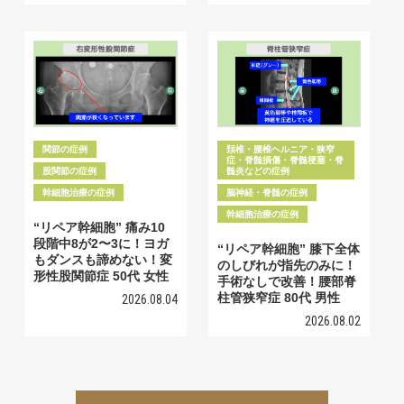
関節の症例
頚椎・腰椎ヘルニア・狭窄
症・脊髄損傷・脊髄梗塞・脊
股関節の症例
髄炎などの症例
幹細胞治療の症例
脳神経・脊髄の症例
幹細胞治療の症例
“リペア幹細胞” 痛み10
段階中8が2〜3に！ヨガ
“リペア幹細胞” 膝下全体
もダンスも諦めない！変
のしびれが指先のみに！
形性股関節症 50代 女性
手術なしで改善！腰部脊
柱管狭窄症 80代 男性
2026.08.04
2026.08.02