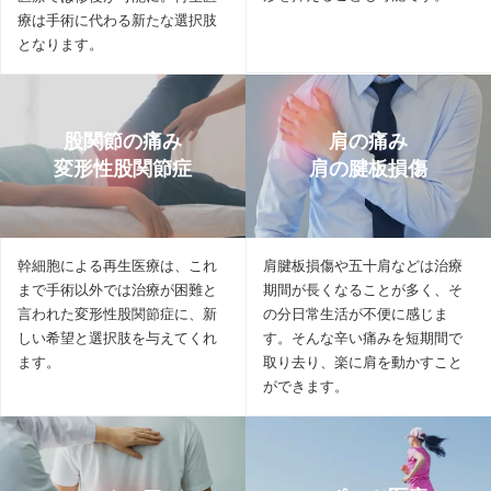
療は手術に代わる新たな選択肢
となります。
股関節の痛み
肩の痛み
変形性股関節症
肩の腱板損傷
幹細胞による再生医療は、これ
肩腱板損傷や五十肩などは治療
まで手術以外では治療が困難と
期間が長くなることが多く、そ
言われた変形性股関節症に、新
の分日常生活が不便に感じま
しい希望と選択肢を与えてくれ
す。そんな辛い痛みを短期間で
ます。
取り去り、楽に肩を動かすこと
ができます。