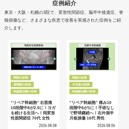
症例紹介
東京・大阪・札幌の3院で、変形性関節症、脳卒中後遺症、脊
髄損傷など、さまざまな疾患で改善を実感された症例をご紹
介します。
関節の症例
関節の症例
股関節の症例
半月板の症例
幹細胞治療の症例
幹細胞治療の症例
“リペア幹細胞” 右股痛
“リペア幹細胞” 痛み10
10段階中8が2.5に！ヨガ
段階中6が1に！手術なし
を続ける生活へ！両変形
で野球継続へ！右外側半
性股関節症 70代 女性
月板損傷 10代 男性
2026.08.08
2026.08.06