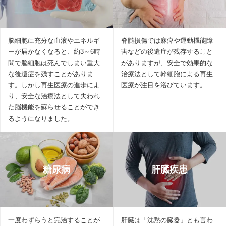
脳細胞に充分な血液やエネルギ
脊髄損傷では麻痺や運動機能障
ーが届かなくなると、約3～6時
害などの後遺症が残存すること
間で脳細胞は死んでしまい重大
がありますが、安全で効果的な
な後遺症を残すことがありま
治療法として幹細胞による再生
す。しかし再生医療の進歩によ
医療が注目を浴びています。
り、安全な治療法として失われ
た脳機能を蘇らせることができ
るようになりました。
糖尿病
肝臓疾患
一度わずらうと完治することが
肝臓は「沈黙の臓器」とも言わ