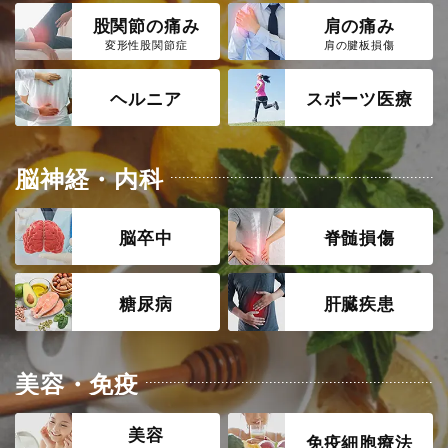
股関節の痛み
肩の痛み
変形性股関節症
肩の腱板損傷
ヘルニア
スポーツ医療
脳神経・内科
脳卒中
脊髄損傷
糖尿病
肝臓疾患
美容・免疫
美容
免疫細胞療法