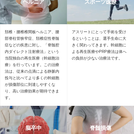
ヘルニア
スポーツ医療
頚椎・腰椎椎間板ヘルニア、腰
アスリートにとって手術を受け
部脊柱管狭窄症、頚椎症性脊髄
るということは、選手生命に大
症などの疾患に対し、「脊髄腔
きく関わってきます。幹細胞に
内ダイレクト注射療法」という
よる再生医療やPRP療法は体へ
当院独自の再生医療（幹細胞治
の負担が少ない治療法です。
療）を行っています。この治療
法は、従来の点滴による静脈内
投与と比べてより多くの幹細胞
が損傷部位に到達しやすくな
り、高い治療効果が期待できま
す。
脳卒中
脊髄損傷