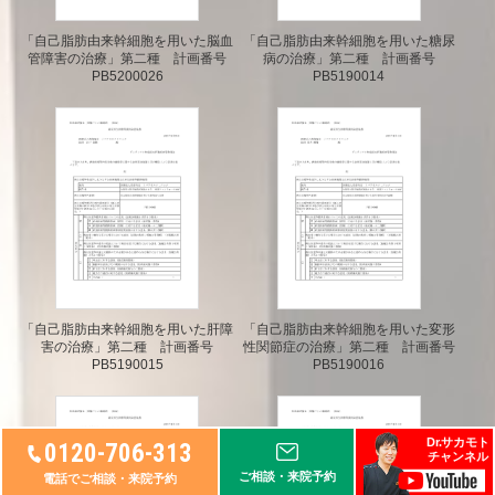
「自己脂肪由来幹細胞を用いた脳血
「自己脂肪由来幹細胞を用いた糖尿
管障害の治療」
第二種 計画番号
病の治療」
第二種 計画番号
PB5200026
PB5190014
「自己脂肪由来幹細胞を用いた肝障
「自己脂肪由来幹細胞を用いた変形
害の治療」
第二種 計画番号
性関節症の治療」
第二種 計画番号
PB5190015
PB5190016
Dr.サカモト
0120-706-313
チャンネル
ご相談・来院予約
電話でご相談・来院予約