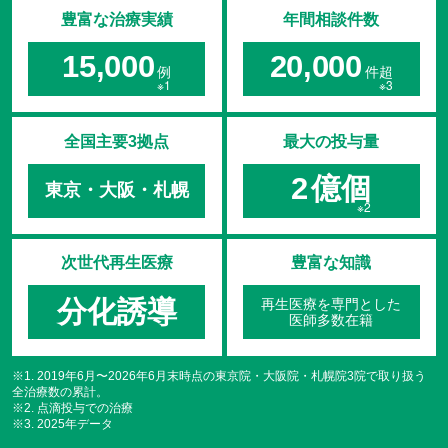
豊富な治療実績
年間相談件数
15,000
20,000
例
件超
全国主要3拠点
最大の投与量
2
億個
東京・大阪・札幌
次世代再生医療
豊富な知識
分化誘導
再生医療を専門とした
医師多数在籍
※1. 2019年6月〜2026年6月末時点の東京院・大阪院・札幌院3院で取り扱う
全治療数の累計。
※2. 点滴投与での治療
※3. 2025年データ