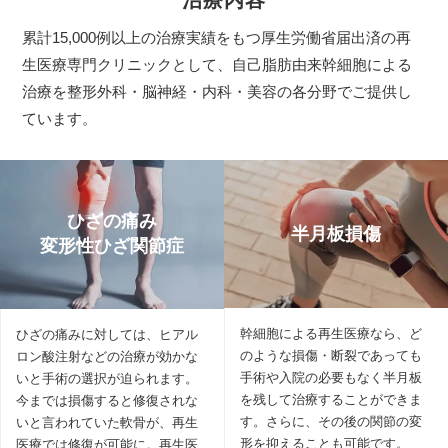
累計15,000例以上の治療実績をもつ厚生労働省届出済の再
生医療専門クリニックとして、自己脂肪由来幹細胞による
治療を整形外科・脳神経・内科・美容の各分野でご提供し
ています。
ひざの痛み
半月板損傷
変形性ひざ関節症
幹細胞による再生医療なら、ど
ひざの痛みに対しては、ヒアル
のような損傷・断裂であっても
ロン酸注射などの治療が効かな
手術や入院の必要もなく半月板
いと手術の選択が迫られます。
を残して治療することができま
今までは損傷すると修復されな
す。さらに、その後の関節の変
いと言われていた軟骨が、再生
形を抑えることも可能です。
医療では修復が可能に。再生医