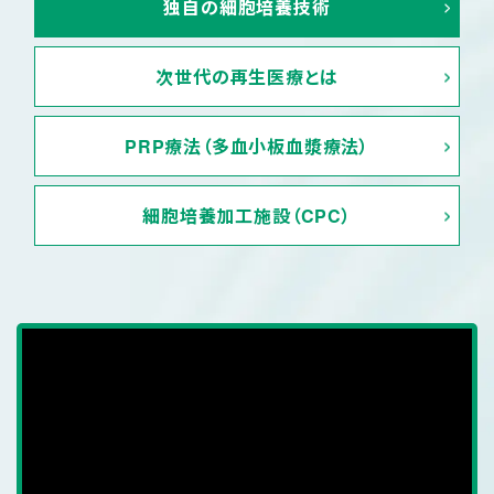
独自の
細胞培養技術
次世代の
再生医療とは
PRP療法（多血小
板血漿療法）
細胞培養加工施設
（CPC）