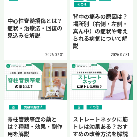
その他
背中の痛みの原因は？
中心性脊髄損傷とは？
場所別（右側・左側・
症状・治療法・回復の
真ん中）の症状や考え
見込みを解説
られる病気について解
説
2026.07.31
2026.07.31
首
免疫細胞療法
首
その他
脊柱管狭窄症の薬と
ストレートネックに筋
は？種類・効果・副作
トレは効果ある？おす
用を解説
すめの改善方法を解説