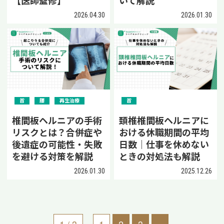
【医師監修】
いて解説
2026.04.30
2026.01.30
首
腰
再生治療
首
椎間板ヘルニアの手術
頚椎椎間板ヘルニアに
リスクとは？合併症や
おける休職期間の平均
後遺症の可能性・失敗
日数｜仕事を休めない
を避ける対策を解説
ときの対処法も解説
2026.01.30
2025.12.26
1 / 3
1
2
3
»