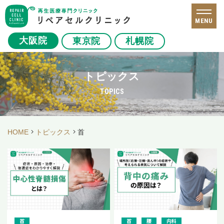
MENU
大阪院
東京院
札幌院
トピックス
TOPICS
HOME
トピックス
首
首
首
腰
内科