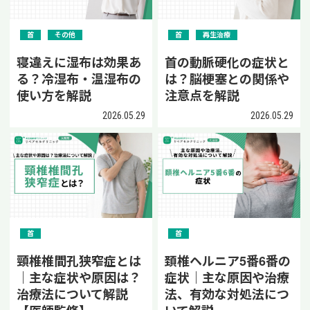
首
その他
首
再生治療
寝違えに湿布は効果あ
首の動脈硬化の症状と
る？冷湿布・温湿布の
は？脳梗塞との関係や
使い方を解説
注意点を解説
2026.05.29
2026.05.29
首
首
頸椎椎間孔狭窄症とは
頚椎ヘルニア5番6番の
｜主な症状や原因は？
症状｜主な原因や治療
治療法について解説
法、有効な対処法につ