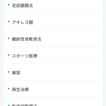
足底腱膜炎
アキレス腱
離断性骨軟骨炎
スポーツ医療
美容
再生治療