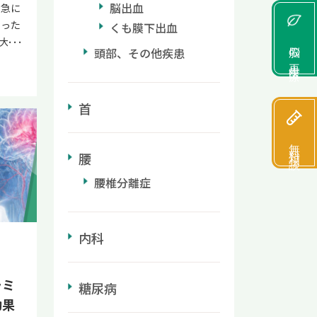
脳出血
で急に
いった
くも膜下出血
大丈
脳の再生医療
頭部、その他疾患
呼ぶべ
多いの
らお
首
症状
脳梗塞
無料相談
ただ
腰
サイン
己判断
腰椎分離症
報す
しょ
れつが
内科
塞との
応急処
防法に
ラミ
糖尿病
梗塞が
効果
害など