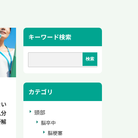
キーワード検索
カテゴリ
ない
頭部
見分
が解
脳卒中
脳梗塞