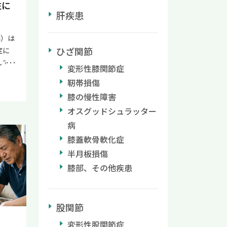
性に
ビリ
肝疾患
に回復
医療と
ル）は
医療と
ひざ関節
症に
用し、
して
変形性膝関節症
促すこ
バラミ
靭帯損傷
薬を処
?
膝の慢性障害
えて
医療に
オスグッドシュラッター
ょう
当院
障害
病
公式
ます
膝蓋軟骨軟化症
、ぜひ
用につ
半月板損傷
でろ
が大切
膝部、その他疾患
イン｜
対する
状 熱
）の効
重症化
説しま
救急
股関節
作用を
ろれつ
族の治
変形性股関節症