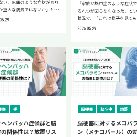
ない、麻痺のような症状があり
「家族が熱中症のような症状
か重大な病気ではないか」と強
ろれつが回らなくなった」と
安を感じている方も多いのでは
状況で、「これは様子を見ても
05.29
でしょうか。 ご家族の足の異
夫なのか、それとも救急車を
2026.05.29
気づき、「すぐ病院に行くべき
きなのか」と判断に迷う方も
か」と判断に迷われている方も
ではないでしょうか。 結論か
かもしれません。 結論として、
伝えすると、ろれつが回らない
が動かない」という症状は、
は熱中症Ⅲ度（重症）または
神経・筋肉・関節などさまざま
などの脳血管障害が疑われる、
因で起こり、中には命や後遺症
ちに救急車を呼ぶべき緊急の
わる緊急性の高い病気が隠れて
です。 判断に迷う場合は、自
こともあるとされています。 危
で様子を見ず、すぐに119番通
サインを正しく知り、適切なタ
るか医療機関の指示を仰ぎま
ングで受診することが、重症化
う。 本記事では、熱中症でろ
ぐ鍵となります。 本記事では、
回らないときの危険性、脳梗
梗塞
手
脳梗塞
脳卒中
頭部
動かない原因、緊急性が高い病
見分け方、救急車到着までの
その他の原因、一緒に現れやす
置、そして日頃からできる予
ッヘンバッハ症候群と脳
脳梗塞に対するメコバ
状、救急受診が必要なケース、
ついて医師が解説します。 脳
塞の関係性は？放置リス
ン（メチコバール）の
と診断、治療とリハビリ、神
原因で麻痺・しびれ・言語障