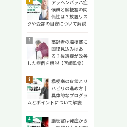
詳しく
見てい
アッヘンバッハ症
の症例
鎮痛剤
つき・
症と
候群と脳梗塞の関
につ
せん。
塞の
、症状
係性は？放置リス
リニッ
と修復
者さん
うかで
クや受診の目安について解説
いま
を実感
ラン
脱力、
知るた
月の継
徴で
対し、
さい。
 一般
への影
高齢者の脳梗塞に
顔のし
する情
1ヶ
ぐ歩
回復見込みはあ
が多い
機能
め、慢
 外
の表に
る？後遺症が改善
介】
月かか
骨折
脳梗塞
した症例を解説【医師監修】
、健常
その
動か
の片
があり
が感じ
起き
きっか
働省の
せ
橋梗塞の症状とリ
 姿
環境
均余命
とが
ハビリの進め方｜
が保
特徴
で紹介
個人差
具体的なプログラ
があ
・大量
命は、
治医に
ムとポイントについて解説
ンス
・片側
血によ
う。
役割を
障害
 男性
ミンの
と、
い頭
症年
較的
脳梗塞は発症から
った
む、
大き
ていま