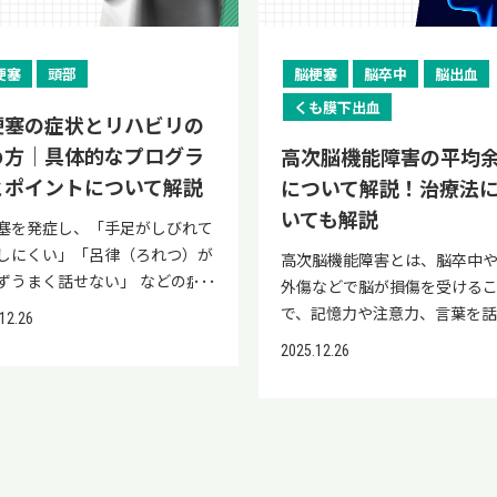
る原因 足が動かないときに考
くことは大切です。 本記事で
復の見込みを正しく理解しま
に、意識がはっきりしない場
ッハ症候群とは、外傷や血液凝
す。 本章では、脳梗塞の後遺
れる原因は一つではなく、複数
心原性脳梗塞の主な症状・特徴
う。 本記事では、小脳梗塞で
力で水分補給ができない場合
異常がないにもかかわらず、突
してメコバラミンが期待できる
器・部位の異常が関わります。
原因・治療法まで解説します。
うる主な後遺症の種類・症状
険な状態です。 救急車を待つ
指や足指に痛みやしびれが生
の効果について解説します。 
梗塞
頭部
脳梗塞
脳卒中
脳出血
の分類 概要 脳の異常 脳梗塞・
麻痺・言語障害・高次脳機能障
の見込み・治療法・リハビリ
涼しい場所へ移動し、身体を
その後に皮下出血（青紫色の変
復によるしびれや痛みの改善 
くも膜下出血
血など 運動の指令を出す部分
ど、心原性脳梗塞による後遺症
て解説します。 また従来のリ
ながら対応してください。 救
梗塞の症状とリハビリの
や腫れが現れる良性疾患です。
動・感覚機能の改善 以下でそ
害 脊髄の異常 脊髄損傷・脊髄
して、従来のリハビリテーショ
や薬物療法で思うような改善
を待つ間の応急処置 救急車を
め方｜具体的なプログラ
な原因は現在も解明されていま
れの内容について詳しく見て
高次脳機能障害の平均
気 指令の通り道の障害 末梢神
薬物療法で十分な改善が見られ
れない場合、再生医療も選択
間は、以下のように応急処置
が、加齢による血管の脆弱化
しょう。 神経修復によるしび
とポイントについて解説
について解説！治療法
異常 神経の圧迫・炎症など 筋
場合、再生医療も選択肢の一つ
つになります。 脳梗塞に対する
ましょう。 応急処置 ポイント
重い荷物を持つ・蓋を開けると
みの改善 メコバラミンは、脳
いても解説
異常 筋疾患・筋力低下 関節・
。 再生医療とは、患者さま自身
再生医療という新しい選択肢／
い場所へ移動 クーラーの効い
塞を発症し、「手足がしびれて
た日常の些細な刺激によって、
によってダメージを受けた神経
異常 骨折・関節の障害による
胞や組織を活用して、損傷を受
生医療とは、患者さん自身の
内や日陰へ避難させる 衣服を
しにくい」「呂律（ろれつ）が
高次脳機能障害とは、脳卒中
血管が破綻することが関与して
に対して、修復に必要なタンパ
しにくさ 血管の異常 血流障害
神経・組織の回復を促す治療法
活用して、傷ついた神経組織や
る ベルトやボタンをゆるめ、
ずうまく話せない」 などの症
外傷などで脳が損傷を受ける
と考えられています。 数日から
や脂質の合成を促す働きがあ
る症状 その他 電解質異常・心
。 幹細胞が持つ自己修復能力を
の回復を促すことを目的とし
逃がしやすくする 身体を冷や
見舞われると、今後の生活への
で、記憶力や注意力、言葉を話
間程度で自然治癒し、特別な治
す。 神経の伝達を保護する「
12.26
など 「足が動かない」と一口
することで、従来の治療では改
法で、入院や手術を伴わないた
首・脇の下・足の付け根を保
は計り知れないものでしょう。
力などに障害が生じる状態です
行わなくても後遺症が残らない
（ずいしょう）」というカバ
2025.12.26
っても、運動の指令を出す
難しいとされてきた症状に対し
体への負担が比較的少ないです
どで冷やす 水分・塩分補給 意
きょう）は、脳から全身に指令
見からは分かりにくいため「
がほとんどです。 見た目の変化
生させることで、不快なしびれ
」、指令を伝える「脊髄・神
、機能回復が期待できます。 実
【こんな方は再生医療をご検
あり飲める場合のみ経口補水
る神経が集まる重要な「中継地
い障害」とも呼ばれ、ご本人
いため不安を感じやすい疾患で
経性の痛みを和らげます。 メ
、実際に動く「筋肉」、支える
治療内容については、以下の動
さい】 リハビリだけでは改善
を与える 注意点 意識障害があ
であるため、橋が詰まると運動
なくご家族にとっても大きな負
、基本的には経過観察で問題な
ミンはこの髄鞘の合成を促進
節・骨」のどこに問題が起きて
もご紹介していますので、ぜひ
しい 脳梗塞発症から一定期間
合は誤嚥の危険があるため無
や感覚に深刻な影響が出るのが
なります。 「大切な家族がこ
態です。 脳梗塞との関係性や違
きによって、損傷した神経の修
状が現れます。 とくに重要なの
にしてください。
過し、機能回復が頭打ちになっ
ませない 身体を冷やす際は、
です。 しかし、発症直後からで
れくらい一緒にいられるのか
アッヘンバッハ症候群と脳梗塞
サポートし、乱れた神経信号
原因の中に脳梗塞や脳出血など
s://youtu.be/WDZayyLiOYc?
た 再発予防とあわせて、神経
脇の下、太ももの付け根など
だけ早期に適切なリハビリテー