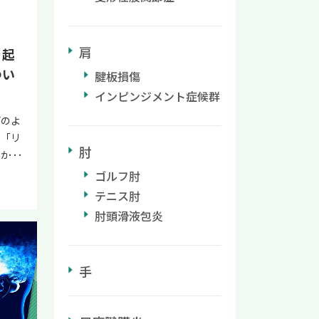
重症の
ださ
処置
療で
分け方
た組織
肩
？起
急処
が注目
つ障
つい
腱板損傷
、患者
症の可
傷した
インピンジメント症候群
歩行
梗塞の
どのよ
いる可
法で
」「リ
症が進
治した
肘
のか知
の血
く知り
家族の
きにく
ゴルフ肘
リペア
か。
でろ
テニス肘
さい。
の協
ありま
ルクリ
肘頭滑液包炎
な部位
れる場
バラ
特有
しょ
脳梗塞
りま
ろれ
（メ
手
者さん
 水
12
響も
して
治療
徴や回
特
薬剤で