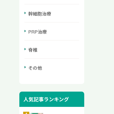
それと
運動・
を伴
冷やす
か」
は、
い治療
力で飲
幹細胞治療
多い
で、
遺症
させま
記事
能の改
肢につ
込みが
余命を
塞によ
院（リ
あるた
PRP治療
治療法
路が
NEで
ん。
高次脳
伝わ
ぜひ
状が改
をお持
す。
起こ
は、速
脊椎
今後
を改善
後遺
示に従
ださ
の指令
調・構
い症状
能性
で、
障害
との違
その他
行して
ートす
徴で
中症
た
に、触
まい）
サイン
選択肢
の正常
障害
状の現
滅した
、日
の動
が重要
れてき
もつ
障害
ックで
人気記事ランキング
身の細
脳梗塞
き気
と脳
を促
性はな
の特徴
簡単
際に
遺症