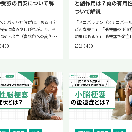
や受診の目安について解
と副作用は？薬の有用
筋機能回復を目指す再生医療ま
の後遺症が残ってしまい、リハ
ついて解説
しく解説します。 「足が動かな
テーションだけでは思うよう
は体からの重大なサインの可能
が進まないという方には再生
ヘンバッハ症候群は、ある日突
「メコバラミン（メチコバー
あります。軽視せず、正しい知
いう選択肢があります。 再生
指先に痛みやしびれが走り、そ
どんな薬？」 「脳梗塞の後遺
持って対応しましょう。 なお、
は、患者様ご自身の細胞を活
に皮下出血（青紫色への変色）
効果はある？」 脳梗塞を発症
中や脊髄障害などによって足の
損傷した組織や神経の修復を
れが生じる疾患です。 突然の痛
退院した後、医師から「メコ
04.30
2026.04.30
や運動機能の低下が残った場
とを目的とした治療法です。
しびれに「もしかして脳梗塞の
ン（メチコバール）」という
その機能回復をサポートするア
https://youtu.be/NeS1bk2i5Gs
では」と不安になる方も多いの
方され、上記のような不安を抱
ーチとして、近年再生医療が選
si=QeBaVT2bjX6S5kUl 再生
ないでしょうか。 このアッヘ
いる方も多いのではないでし
の一つとして注目されていま
ついて詳しく知りたい方は、
ッハ症候群は数日から2週間程
か。 メコバラミンは末梢神経
 再生医療とは、患者さまご自身
（リペアセルクリニック）の
自然治癒する良性疾患のため、
の治療薬として広く使われてい
肪組織から採取した幹細胞や血
LINEでも紹介していますので
塞とは発症の仕組みも緊急性も
が、その効果の現れ方や副作
分を活用し、損傷した組織の修
参考にしてください。 熱中症
く異なります。 本記事では、ア
いて正しく理解しておくこと
自己治癒力の向上を目指す治療
れつが回らないのは危険なサ
ンバッハ症候群と脳梗塞の関係
です。 本記事では、脳梗塞に
す。 リペアセルクリニックで
すぐに救急要請を検討すべき症
、医療機関受診の目安について
メコバラミン（メチコバール
手術や入院を必要とせず、身体
中症でろれつが回らないのは
く解説します。 ご自身の症状が
果や副作用について詳しく解
負担を抑えた再生医療を提供し
のサインであり、ためらわずに
性のあるものか、経過観察で問
す。 メコバラミンの効果と副
ます。 脳卒中後の運動機能・歩
要請を検討すべき状態です。 
いものかを判断する材料とし
正しく理解し、ご自身やご家
回復を目指した実際の症例につ