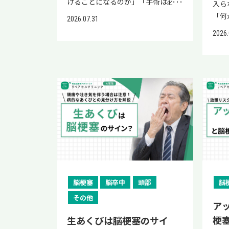
けることになるのか」「手術は必要
入ら
なのか」と不安を感じている方は少
「何
2026.07.31
なくありません。 もやもや病は自
い不
2026.
然に治る病気ではなく、治療の目的
ない
は病気そのものを消すことではな
変に
く、脳梗塞や脳出血を防いで安定し
なの
た状態を保つことにあります。 治療
いる
方針は年齢や症状の型、脳血流の状
「足
態によって異なり、経過観察・薬物
脳・
療法・手術を組み合わせて長期的に
な原
管理していきます。 本記事では、も
に関
やもや病の治療法と手術が必要にな
いる
るケース、術後の経過や再発予防ま
険な
でを整理して解説します。 もやもや
イミ
病の治療は脳梗塞・脳出血を予防す
を防
脳梗塞
脳卒中
頭部
脳
ることが目的 もやもや病は、脳へ
足が
その他
血液を送る内頸動脈の終末部が徐々
気、
ア
に細くなり、それを補うように「も
い症
梗
生あくびは脳梗塞のサイ
やもや血管」と呼ばれる細い血管が
検査