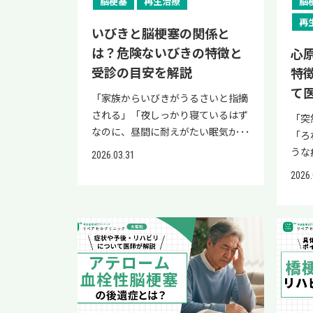
脳梗塞
再生治療
脳
て、
早期受診の参考にしてください。
を解説します。 薬物療法 薬物療法
いて
再
た、
また、当院リペアセルクリニックの
は、症状のコントロールと脳梗塞の
いびきと脳梗塞の関係と
ます
式L
公式LINEでは、脳梗塞の後遺症改善
予防を目的として行われます。 虚血
http
は？危険ないびきの特徴と
心
期待
が期待できる「再生医療」に関する
型では血液が固まりにくくする抗血
v=5
受診の目安を解説
特
報を
情報を配信しております。 将来的な
小板薬が用いられることがあり、頭
医療
て
梗塞
脳梗塞への不安を解消するために
痛やけいれんなどの症状に対して
「家族からいびきがうるさいと指摘
脊髄
ぜひ
も、ぜひご覧ください。 生あくび
は、それぞれに応じた薬が処方され
される」「夜しっかり寝ているはず
の低
「突
ハ症
は脳梗塞のサイン・前兆なのか？
ます。 ただし薬物療法は狭くなった
なのに、昼間に耐えがたい眠気がく
ビリ
「ろ
アッ
眠気がないのに頻繁に出る「生あく
血管そのものを広げるものではない
る」といった悩みはありませんか。
い 
うな
2026.03.31
の出
び」は、まれに脳梗塞を含む脳卒中
ため、脳への血流を根本的に改善す
単なる癖だと思われがちないびきで
組み
合、
り、
2026.
の前兆・初期症状として現れる可能
るには手術が必要になります。 ま
すが、実はその陰に脳梗塞の重大な
択肢
りま
症の
性があるといわれています。 これ
た、出血型では抗血小板薬が出血の
リスクが隠れていることがありま
でき
中で
本章
は、脳梗塞によって脳への血流が減
リスクに影響する可能性があるた
す。 特に、睡眠中に呼吸が止まる
医療
あり
詳細
少し、脳が酸素不足の状態に陥るこ
め、薬の選択は主治医が病型を踏ま
「睡眠時無呼吸症候群（SAS）」を
当院
いす
つい
とが原因と考えられています。 注意
えて慎重に判断します。 血行再建術
伴ういびきは、血管に多大なストレ
LI
ると
症候
したいのは、症状が一時的に消えた
（バイパス手術） 血行再建術は、
スを与え、脳の血管が詰まる引き金
参考
疾患
や違
としても安心できないという点で
頭皮や側頭部の血管を利用して、血
となり得ます。 いびきを「寝ている
では
の病
いて
す。 これは「一過性脳虚血発作
流の足りない脳へ新しい血液の通り
間の出来事」と軽視せず、身体が発
公開
の症
ヘン