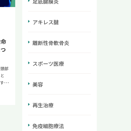
足底腱膜炎
しょ
合や自
症に対
起こり
は、危
2つ
・回復
間も、
神経修
アキレス腱
につい
冷やし
運
ハビリ
急車
れぞ
が見ら
待つ
いきま
余命
離断性骨軟骨炎
肢の一
を行い
れや痛
につ
 ＼
 涼し
梗塞
 再
た室
細胞
スポーツ医療
細胞を
緩め
や頭部
ク質
機能
熱を
こと
りま
た治療
す
す能
髄鞘
美容
め身
冷剤な
。 外
ーを再
。
識が
見えな
や神
討くだ
液など
だけで
コバラ
再生治療
が難
る場
担と
する働
が経
理に飲
の先ど
復を
てき
首、
」「す
を正常
免疫細胞療法
機能の
太い血