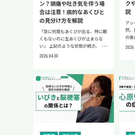
ク
ン？頭痛や吐き気を伴う場
発達する病気です。 この状態では脳
経・
が血流不足に陥りやすく、また新し
説
合は注意！病的なあくびと
で詳
く作られた血管は壁が薄く脆いた
い」
の見分け方を解説
アッ
め、脳梗塞（虚血型）と脳出血（出
性が
然、
「急に何度もあくびが出る、特に眠
血型）の両方のリスクを抱えること
識を
の後
くもないのに生あくびが止まらな
になります。 細くなった血管を元の
脳卒
や腫
い」 上記のような状態が続き、「も
太さに戻す治療法は現時点で存在せ
2026.
麻痺
みや
しかして脳梗塞の前兆では？」と不
ず、治療の目的は不足した血流を補
合、
2026.04.30
前兆
安を抱えている方も多いのではない
い、脳卒中の発症や再発を防ぐこと
プロ
では
でしょうか。 生あくびは疲労や睡
に置かれます。 そのため、症状が軽
択肢
ンバ
眠不足とは関係なく出るあくびのこ
い段階では経過観察のみとなる場合
す。
度で
とで、まれに脳梗塞をはじめとする
もあり、脳血流の低下や症状の繰り
の脂
脳梗
病気の前触れとして現れる場合があ
返しが確認された場合に薬物療法や
液成
大き
るといわれています。 本記事では、
手術が検討されます。 もやもや病の
復や
ッヘ
生あくびと脳梗塞の関係、病的なあ
主な治療法 もやもや病の治療は、
法で
性や
くびの見分け方について詳しく解説
薬物療法と血行再建術（バイパス手
は、
詳し
します。 生あくびが重大な疾患の前
術）の2つが柱となります。 薬物療
への
緊急
兆ではないか不安を抱えている方
法 血行再建術（バイパス手術） こ
てい
題な
は、ぜひ最後まで読んで早期発見・
こでは、2つの治療法の役割の違い
行の