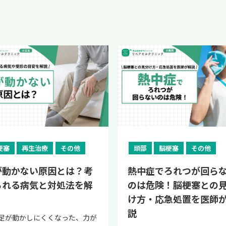
梗塞
再生治療
その他
頭部
脳梗塞
その他
が動かない原因とは？考
熱中症でろれつが回ら
られる病気と対処法を解
のは危険！脳梗塞との
け方・応急処置を医師
説
足が動かしにくくなった、力が