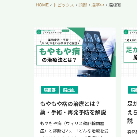
HOME
トピックス
頭部
脳卒中
脳梗塞
脳梗塞
脳出血
脳
もやもや病の治療とは？
足
薬・手術・再発予防を解説
え
説
もやもや病（ウィリス動脈輪閉塞
症）と診断され、「どんな治療を受
突然