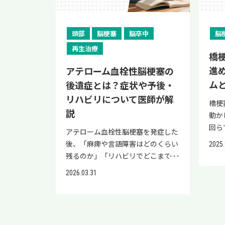
（TIA）」と呼ばれる状態である可
道を作る手術です。 脳への血流が安
している危険信号として捉えること
られ
てお
ンバ
能性があり、その後に本格的な脳梗
定することで一過性脳虚血発作や脳
が、将来の健康を守るための第一歩
えら
は、
固の
塞を発症する恐れがあるとされてい
梗塞の発症を抑え、もやもや血管へ
です。 この記事では、いびきと脳梗
の臓
から
然手
頭部
脳梗塞
脳卒中
脳
ます。 項目 内容 一過性脳虚血発作
の負担を減らして脳出血のリスクを
塞の密接な関係、注意すべき危険な
原因
また
じ、
（TIA）の特徴 ・脳の血流が一時的
再生治療
下げる効果が期待できます。 なお、
いびきの特徴、そしてリスクを低減
脳出
害な
橋
色）
に滞る ・症状は数分〜数十分で消
小児では自然に血管が伸びる力が強
させるための対策について詳しく解
の障
に対
進
明確
アテローム血栓性脳梗塞の
失する ・症状が消えても脳梗塞のリ
いため間接バイパス術が選ばれやす
説します。 いびきと脳梗塞は関係あ
の病
ンや
せん
ム
後遺症とは？症状や予後・
スクは高い状態が続く 注意すべきサ
く、成人では直接バイパス術が中心
る？ 結論、いびきと脳梗塞には極
経の
ない
や、
イン ・片側の手足にしびれや麻痺
リハビリについて医師が解
となるなど、年齢によって選択され
めて深い相関関係があります。 特
肉の
です
橋梗
いっ
が生じる ・顔の片側を動かしにく
る術式が異なる点も特徴です。 どの
に、激しいいびきをかく人は、そう
説
骨の
の細
動か
毛細
い ・ろれつが回らない、言葉が出
ような場合に手術が必要になる？
でない人に比べて脳梗塞を発症する
動か
けた
回ら
いる
アテローム血栓性脳梗塞を発症した
てこない ・めまいやふらつき ・視
手術が推奨されるのは、脳虚血症状
確率が数倍高いというデータが多く
によ
です
状に
2週
後、「麻痺や言語障害はどのくらい
野の一部が欠ける 上記のようなサ
2025.
を繰り返している場合や、検査で脳
の研究で示されています。 いびきと
因性
利用
不安
療を
残るのか」「リハビリでどこまで回
インがある場合は、「少し休めば治
血流の低下が確認された場合です。
脳梗塞のリスクの関係を以下のテー
に言
善が
橋（
こと
復できるのか」と不安を感じている
る」と軽く考えず、症状に気づいた
具体的には、手足のしびれや脱力、
ブルに整理しました。 いびきの状
「脳
ても
2026.03.31
を送
が強
患者さんやご家族の方は多いのでは
段階で速やかに医療機関を受診する
ろれつが回らないといった一過性脳
態 脳梗塞リスクへの影響 軽度のい
経」
際の
点」
すが
ないでしょうか。 アテローム血栓
ことが重要です。 生あくびが脳梗塞
虚血発作を繰り返すケース、すでに
びき 疲労時のみなどで、血管への直
「関
画で
機能
い病
性脳梗塞は損傷を受けた脳の部位や
をはじめとする病気のサインかどう
脳梗塞や脳出血を起こしたケース、
接的なダメージは少ない 常習的な
も症
参考
特徴
い 
範囲によって、運動麻痺・感覚障
かの見分け方 生あくびが病的なも
脳血流検査で予備能の低下が示され
いびき 血管壁が振動によって傷つ
は、
http
きる