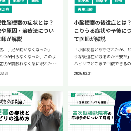
梗塞
脳卒中
頭部
脳梗塞
脳卒中
頭部
障害・意識障害・歩行困難は
ぜひ参考にしてください。 ま
療方針を考える参考にしてく
は、以下の動画でご紹介してい
可能性 救急車を待つ間の応急
生治療
再生治療
当院リペアセルクリニックの公
い。 また、近年の脳梗塞の治
。
ここでは、危険なサインの見
INEでは、脳梗塞の後遺症改善が
は、自己細胞を用いて損傷し
s://www.youtube.com/watch?
原性脳梗塞の症状とは？
小脳梗塞の後遺症とは
と、救急車を待つ間にできる応
できる「再生医療」に関する情
の修復を目指す「再生医療」
BiddmmJzYo 【こんな方は再生
置について解説します。 ろれ
徴や原因・治療法につい
こりうる症状や予後に
配信しております。 将来的な脳
されています。 再生医療とは
をご検討ください】 脳卒中や
害・意識障害・歩行困難は重
医師が解説
て医師が解説
への不安を解消するためにも、
さまの細胞や血液を用いて損
障害の後、足の麻痺や運動機能
能性 ろれつ障害・意識障害・
ご覧ください。 アッヘンバッ
組織の再生・修復を促し、脳
下が残っている 標準治療やリハ
然、手足が動かなくなった」
「小脳梗塞と診断されたが、
困難は、熱中症が重症化して
候群とは？脳梗塞との関係性
後遺症改善が期待できる治療
だけでは十分な改善が見られな
れつが回らなくなった」このよ
うな後遺症が残るのか不安だ
能性を示すサインです。 熱中
ヘンバッハ症候群は指先に突然
す。 「脳梗塞の後遺症を早く
脳・神経疾患の再発予防に取り
症状が前触れなく急に現れた場
ハビリでどこまで回復できる
行して脱水状態になると、脳へ
血や腫れが生じる良性疾患であ
い」「再生医療について詳し
たい 身体への負担を抑えた選
「心原性脳梗塞」の可能性があ
りたい」とお悩みの方や、ご
流が悪化して酸素や栄養が届
脳の血管が詰まる脳梗塞とは発
たい」という方は、ぜひ当院
03.31
2026.03.31
を検討したい 標準治療と並行
す。 心原性脳梗塞は、脳梗塞の
方も多いのではないでしょう
くなり、脳機能が低下すること
仕組みが根本的に異なります。
セルクリニックにご相談くだ
るサポートを探している 再生
も特に重症化しやすいタイプで
小脳は、バランス感覚・運動
れつが回らなくなる可能性が
では、アッヘンバッハ症候群の
>>再生医療専門の「リペアセ
について詳しく知りたい方は、
、発症してしまうと約半数が車
調・眼球運動などを担う重要
す。 以下のような症状がみら
と、脳梗塞との具体的な違いに
ニック」に無料相談する メコ
(リペアセルクリニック)の公式
や寝たきり、あるいは死亡に至
であり、発症後にはさまざまな
合は、すぐに救急車を呼びま
て解説します。 アッヘンバッハ
ミン（メチコバール）とは？
NEでも紹介していますので、ぜひ
されています。 心房細動など心
の後遺症が現れる可能性があ
う。 呼びかけへの反応が鈍い 
群について 脳梗塞との関係性
に効果はある？ メコバラミン
にしてください。 ＼公式LINE
をお持ちの方や、ご家族に心臓
す。 後遺症の種類や程度は患
つが回らない まっすぐ歩けない
い 以下でそれぞれの内容につ
チコバール）は活性型ビタミンB
再生医療に関する情報や症例を
気がある方にとって、この病気
ごとに異なり、日常生活への影
分を飲めない けいれんを起こ
詳しく見ていきましょう。 アッ
の一種であり、末梢神経障害の
中!／ 足が動かないときに考え
状・原因・治療法を事前に知っ
異なるため、まずは症状の特
いる 身体の片側に麻痺がある 
バッハ症候群について アッヘ
薬として広く用いられている