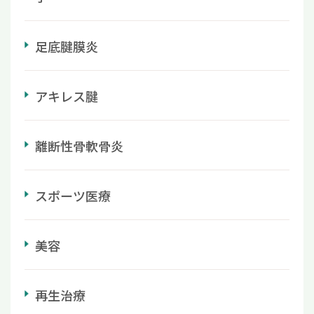
足底腱膜炎
アキレス腱
離断性骨軟骨炎
スポーツ医療
美容
再生治療