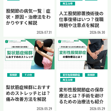
再生治療
股関節の病気一覧｜症
人工股関節置換術後の
状・原因・治療法をわ
仕事復帰はいつ？復職
かりやすく解説
時期や注意点を解説
2026.07.31
2026.06.30
股関節
その他
変形性股関節症
股関節
再生治療
梨状筋症候群におすす
変形性股関節症の保存
めのストレッチとは？
療法とは？手術を避け
痛み改善方法を解説
るための治療法も紹介
2026.05.29
2026.05.29