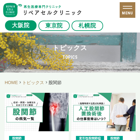
MENU
大阪院
東京院
札幌院
トピックス
TOPICS
HOME
トピックス
股関節
股関節
変形性股関節症
股関節