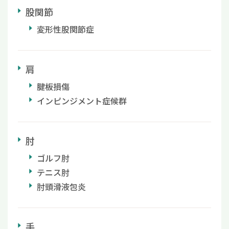
股関節
変形性股関節症
肩
腱板損傷
インピンジメント症候群
肘
ゴルフ肘
テニス肘
肘頭滑液包炎
手