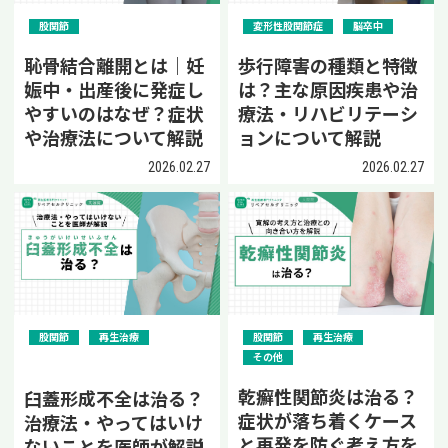
股関節
変形性股関節症
脳卒中
恥骨結合離開とは｜妊
歩行障害の種類と特徴
娠中・出産後に発症し
は？主な原因疾患や治
やすいのはなぜ？症状
療法・リハビリテーシ
や治療法について解説
ョンについて解説
2026.02.27
2026.02.27
股関節
再生治療
股関節
再生治療
その他
乾癬性関節炎は治る？
臼蓋形成不全は治る？
症状が落ち着くケース
治療法・やってはいけ
と再発を防ぐ考え方を
ないことを医師が解説