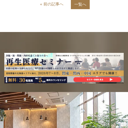
« 前の記事へ
一覧へ
e
e
b
o
o
k