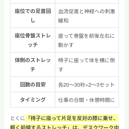
座位での足首回
血流促進と神経への刺激
し
緩和
座位骨盤ストレ
座って骨盤を前後左右に
ッチ
動かす
体側のストレッ
椅子に座って体を横に倒
チ
す
回数の目安
各20〜30秒×2〜3セット
タイミング
仕事の合間・休憩時間に
とくに
「椅子に座って片足を反対の膝に乗せ、
軽く前傾するストレッチ」は、デスクワーク中