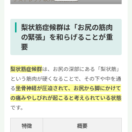
6
病院を受診したほうがよい症状
7
神経・筋機能回復を目指す再生医療という選
択肢
梨状筋症候群は「お尻の筋肉
8
まとめ|無理のないストレッチ継続が改善に
の緊張」を和らげることが重
つながる
要
は、お尻の深部にある「梨状筋」
梨状筋症候群
という筋肉が硬くなることで、その下や中を通
る
坐骨神経が圧迫されて、お尻から脚にかけて
の痛みやしびれが起こると考えられている状態
です。
特徴
概要