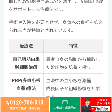
取した幹細胞や血液成分を活用し、組織の修復
をサポートする治療法です。
手術や入院を必要とせず、身体への負担を抑え
られる点が特徴とされています。
治療法
特徴
自己脂肪由来
患者自身の脂肪から採取し
幹細胞治療
た幹細胞を培養・投与
PRP(多血小板
血液中の血小板を濃縮
血漿)療法
成長因子が組織修復をサポ
ート
Dr.サカモト
0120-706-313
チャンネル
ご相談・来院予約
分化誘導によ
幹細胞を損傷部位へ集中的
電話でご相談・来院予約