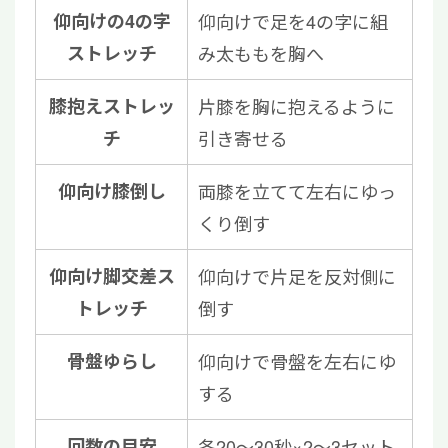
仰向けの4の字
仰向けで足を4の字に組
ストレッチ
み太ももを胸へ
膝抱えストレッ
片膝を胸に抱えるように
チ
引き寄せる
仰向け膝倒し
両膝を立てて左右にゆっ
くり倒す
仰向け脚交差ス
仰向けで片足を反対側に
トレッチ
倒す
骨盤ゆらし
仰向けで骨盤を左右にゆ
する
回数の目安
各20〜30秒×2〜3セット