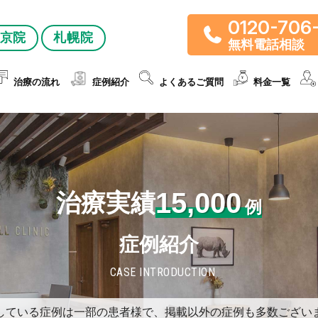
0120-706
京院
札幌院
無料電話相談
治療の流れ
症例紹介
よくあるご質問
料金一覧
15,000
治療実績
例
症例紹介
CASE INTRODUCTION
している症例は一部の患者様で、掲載以外の症例も多数ござい