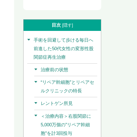
目次
[
隠す
]
手術を回避して歩ける毎日へ
前進した50代女性の変形性股
関節症再生治療
治療前の状態
“リペア幹細胞”とリペアセ
ルクリニックの特長
レントゲン所見
＜治療内容＞右股関節に
5,000万個の”リペア幹細
胞”を計3回投与