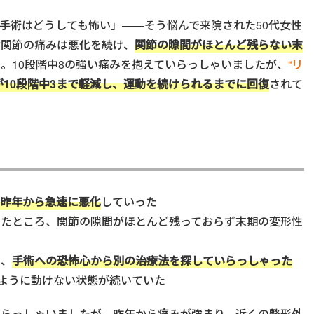
手術はどうしても怖い」——そう悩んで来院された50代女性
股関節の痛みは悪化を続け、
関節の隙間がほとんど残らない末
。10段階中8の強い痛みを抱えていらっしゃいましたが、
“リ
が10段階中3まで軽減し、運動を続けられるまでに回復
されて
、昨年から急速に悪化
していった
ったところ、関節の隙間がほとんど残っておらず末期の変形性
の、
手術への恐怖心から別の治療法を探していらっしゃった
うように動けない状態が続いていた
いらっしゃいましたが、昨年から痛みが強まり、近くの整形外