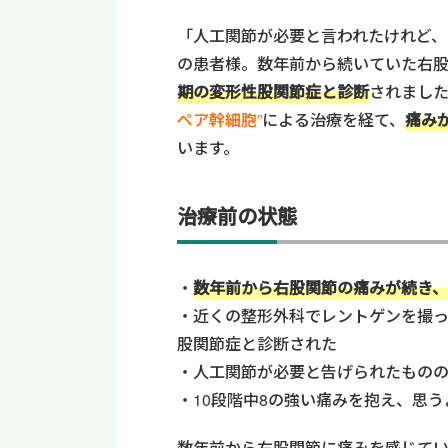
「人工関節が必要と言われたけれど、
の患者様。数年前から続いていた右
期の変形性股関節症と診断
されました
ペア幹細胞”
による治療を経て、
痛み
います。
治療前の状態
数年前から右股関節の痛みが続き
近くの整形外科でレントゲンを撮
股関節症と診断された
人工関節が必要と告げられたもの
10段階中8の強い痛みを抱え、思
数年前から右股関節に痛みを感じて