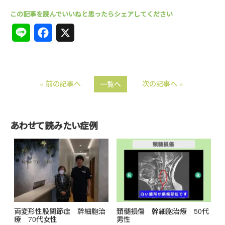
L
F
X
i
a
n
c
« 前の記事へ
次の記事へ »
一覧へ
e
e
b
o
あわせて読みたい症例
o
k
両変形性股関節症 幹細胞治
頚髄損傷 幹細胞治療 50代
療 70代女性
男性