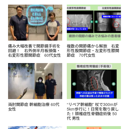
痛み大幅改善で関節鏡手術を
複数の関節痛から解放 右変
回避！ 右外側半月板損傷・
形性股関節症・左変形性膝関
右変形性膝関節症 60代女性
節症 70代女性
両肘関節症 幹細胞治療 60代
“リペア幹細胞” 杖で300mが
女性
5km歩行に！日常を取り戻し
た！頸椎症性脊髄症術後 50
代 男性