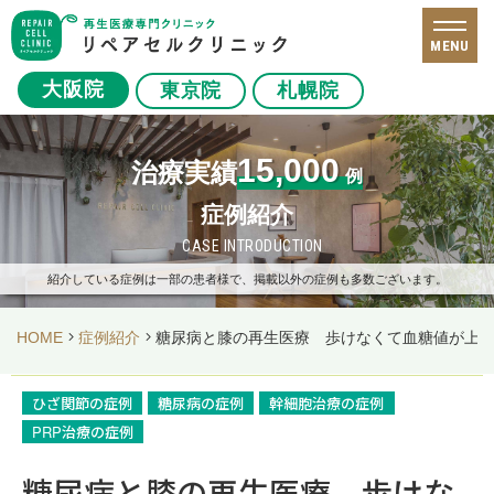
MENU
大阪院
東京院
札幌院
15,000
治療実績
例
症例紹介
CASE INTRODUCTION
紹介している症例は一部の患者様で、掲載以外の症例も多数ございます。
HOME
症例紹介
糖尿病と膝の再生医療 歩けなくて血糖値が上が
ひざ関節の症例
糖尿病の症例
幹細胞治療の症例
PRP治療の症例
糖尿病と膝の再生医療 歩けな