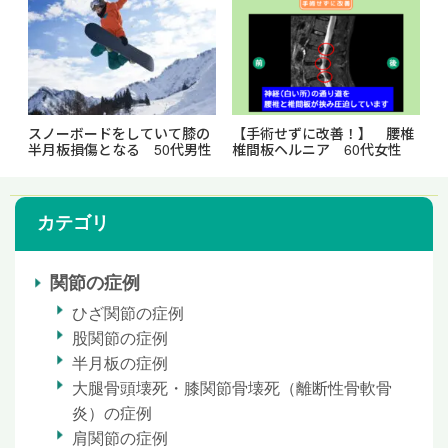
スノーボードをしていて膝の
【手術せずに改善！】 腰椎
半月板損傷となる 50代男性
椎間板ヘルニア 60代女性
カテゴリ
関節の症例
ひざ関節の症例
股関節の症例
半月板の症例
大腿骨頭壊死・膝関節骨壊死（離断性骨軟骨
炎）の症例
肩関節の症例