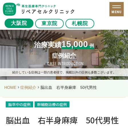
MENU
大阪院
東京院
札幌院
15,000
治療実績
例
症例紹介
CASE INTRODUCTION
紹介している症例は一部の患者様で、掲載以外の症例も多数ございます。
HOME
症例紹介
脳出血 右半身麻痺 50代男性
脳卒中の症例
幹細胞治療の症例
脳出血 右半身麻痺 50代男性