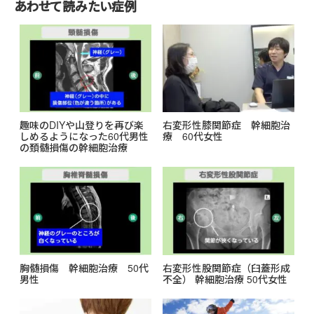
o
あわせて読みたい症例
o
k
趣味のDIYや山登りを再び楽
右変形性膝関節症 幹細胞治
しめるようになった60代男性
療 60代女性
の頚髄損傷の幹細胞治療
胸髄損傷 幹細胞治療 50代
右変形性股関節症（臼蓋形成
男性
不全） 幹細胞治療 50代女性