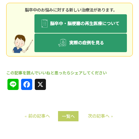
脳卒中のお悩みに対する新しい治療法があります。
脳卒中・脳梗塞の再生医療について
実際の症例を見る
L
F
X
i
a
n
c
« 前の記事へ
次の記事へ »
一覧へ
e
e
b