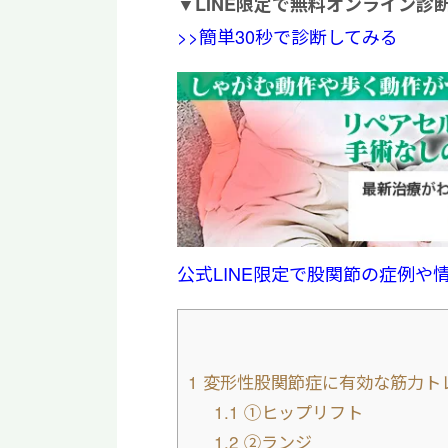
▼
LINE限定で無料オンライン診
>>簡単30秒で診断してみる
公式LINE限定で股関節の症例や
1
変形性股関節症に有効な筋力ト
1.1
①ヒップリフト
1.2
②ランジ