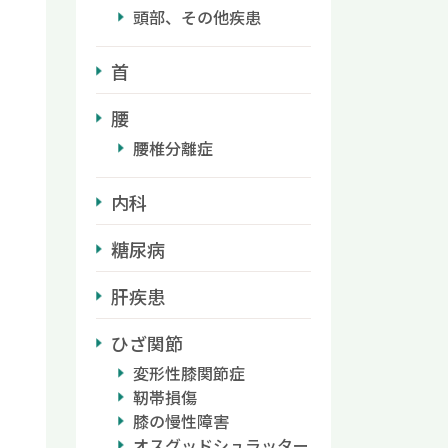
頭部、その他疾患
首
腰
腰椎分離症
内科
糖尿病
肝疾患
ひざ関節
変形性膝関節症
靭帯損傷
膝の慢性障害
オスグッドシュラッター