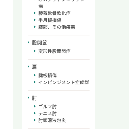
病
膝蓋軟骨軟化症
半月板損傷
膝部、その他疾患
股関節
変形性股関節症
肩
腱板損傷
インピンジメント症候群
肘
ゴルフ肘
テニス肘
肘頭滑液包炎