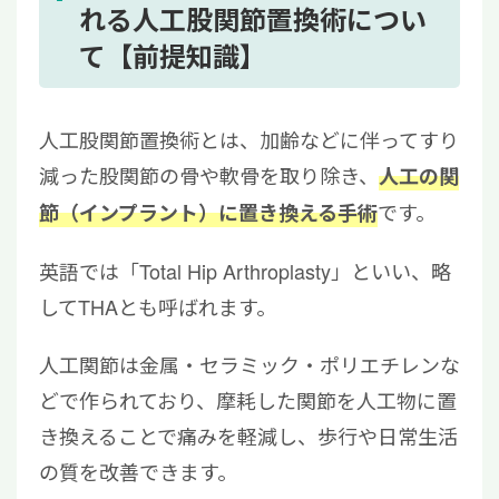
3.1
術後リハビリのフェーズ（術後直後～
れる人工股関節置換術につい
退院後）
て【前提知識】
3.2
歩行・自立までの目安
4
高齢者が人工股関節術後の生活で気をつける
人工股関節置換術とは、加齢などに伴ってすり
こと
減った股関節の骨や軟骨を取り除き、
人工の関
4.1
家の中の安全対策
4.2
脱臼を防ぐ動作や生活習慣
です。
節（インプラント）に置き換える手術
4.3
杖や補助具の使い方
英語では「Total Hip Arthroplasty」といい、略
5
高齢者がリハビリを続けるための工夫
してTHAとも呼ばれます。
5.1
モチベーション維持のポイント
5.2
家族や介護者のサポート方法
人工関節は金属・セラミック・ポリエチレンな
6
高齢者の人工股関節置換術後のリハビリに関
どで作られており、摩耗した関節を人工物に置
するよくある質問
き換えることで痛みを軽減し、歩行や日常生活
6.1
高齢者が股関節の手術を行うリスク
の質を改善できます。
は？