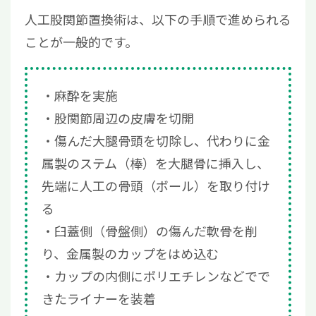
6.2
人工人股関節の手術は80歳でもでき
人工股関節置換術は、以下の手順で進められる
る？
ことが一般的です。
7
人工股関節置換術後は、元の生活に戻るため
に適切なリハビリが重要
麻酔を実施
股関節周辺の皮膚を切開
傷んだ大腿骨頭を切除し、代わりに金
属製のステム（棒）を大腿骨に挿入し、
先端に人工の骨頭（ボール）を取り付け
る
臼蓋側（骨盤側）の傷んだ軟骨を削
り、金属製のカップをはめ込む
カップの内側にポリエチレンなどでで
きたライナーを装着