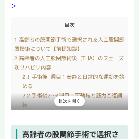
＞
目次
1
高齢者の股関節手術で選択される人工股関節
置換術について【前提知識】
2
高齢者の人工股関節術後（THA）のフェーズ
別リハビリ内容
2.1
手術後1週目：安静と日常的な運動を始
める
2.2
手術後2〜4週目：可動域と筋力回復訓
目次を開く
練
2.3
手術後1〜3か月：歩行・日常生活に戻
るための練習
3
人工股関節術後のリハビリの流れと全体像
高齢者の股関節手術で選択さ