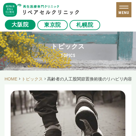
MENU
大阪院
東京院
札幌院
トピックス
TOPICS
HOME
トピックス
高齢者の人工股関節置換術後のリハビリ内容