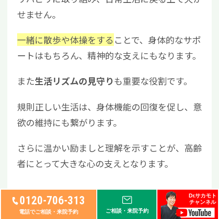
せません。
一緒に散歩や体操をする
ことで、身体的なサポ
ートはもちろん、精神的な支えにもなります。
また
も重要な役割です。
生活リズムの見守り
規則正しい生活は、身体機能の回復を促し、意
欲の維持にも繋がります。
さらに温かい励ましと理解を示すことが、高齢
者にとって大きな心の支えとなります。
Dr.サカモト
0120-706-313
チャンネル
高齢者の人工股関節置換術後
ご相談・来院予約
電話でご相談・来院予約