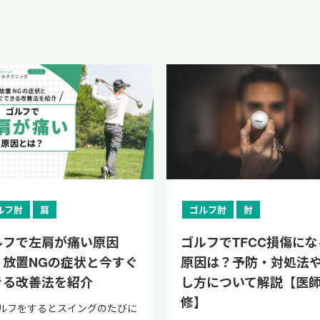
ルフ肘
肩
ゴルフ肘
肘
ルフで左肩が痛い原因
ゴルフでTFCC損傷にな
？放置NGの症状と今すぐ
原因は？予防・対処法
きる改善法を紹介
し方について解説【医
修】
ルフをするとスイングのたびに