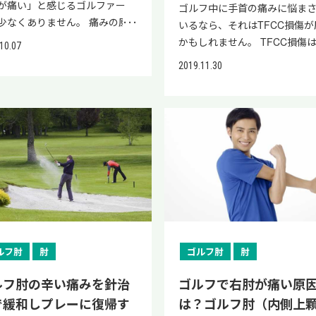
が痛い」と感じるゴルファー
ゴルフ中に手首の痛みに悩ま
少なくありません。 痛みの原
いるなら、それはTFCC損傷が
、アドレスでの巻き肩やバック
かもしれません。 TFCC損傷
10.07
ングでの胸椎回旋不足など、ス
首の小指側の軟骨や靭帯の損傷
2019.11.30
グ動作の負担によって引き起こ
ゴルフスイング時の強い衝撃
ている可能性が高いです。 ま
れが主な原因となります。 本
その痛みの裏には腱板損傷など
は、TFCC損傷の特徴やゴルフ
置すると悪化する深刻な障害が
に多い理由について詳しく解
ていることもあります。 この記
す。 また、TFCC損傷の治療
は、左肩痛の原因となるスイン
説しているので、ぜひ参考にし
癖や代表的な疾患、急性期・慢
ださい。 当院リペアセルクリ
それぞれの正しいセルフケアを
クの公式LINEでは、TFCC損
します。 また、再発防止策や再
状をすぐに改善したい方に向け
療という新しい選択肢まで、あ
再生医療の症例や治療内容を
のゴルフ復帰を叶えるための改
ています。 より早く治療して
ルフ肘
肘
ゴルフ肘
肘
を徹底的にご紹介します。 従来
を楽しむために、ぜひお役立
療法に加えて、近年注目されて
さい。 TFCC損傷とは？ゴル
ルフ肘の辛い痛みを針治
ゴルフで右肘が痛い原
再生医療はスポーツによる痛み
関連性や特徴 TFCC損傷は、
で緩和しプレーに復帰す
は？ゴルフ肘（内側上
本治療に適しています。 再生医
小指側にある「三角線維軟骨