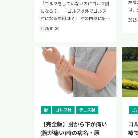
左肩
「ゴルフをしていないのにゴルフ肘
は、
になる？」 「ゴルフ以外でゴルフ
因は
肘になる原因は？」 肘の内側に痛
2025.
スイ
みがあり、調べたら「ゴルフ肘」と
2026.01.30
イン
いう言葉が出てきて、上記のような
され
疑問をお持ちの方も多いのではない
た、
でしょうか。 結論、ゴルフ肘は、
の放
仕事や家事、育児など身近な日常動
隠れ
作が原因で発症するケースもゼロで
事で
はありません。 本記事では、ゴル
グの
フをしていない人がゴルフ肘になる
性期
理由や対処法、医療機関での治療法
解説
まで解説します。 さらに、保存療法
生医
や手術以外の選択肢として注目され
なた
ている再生医療について紹介しま
肘
ゴルフ肘
テニス肘
ゴ
善法
す。 肘の痛みに不安を抱えている方
の治
が、自分の状態を整理して次の一歩
【完全版】肘から下が痛い
ゴ
いる
を選べるような情報をお伝えするの
(腕が痛い)時の病名・原
療
の抜
で参考にしてください。 ゴルフ肘