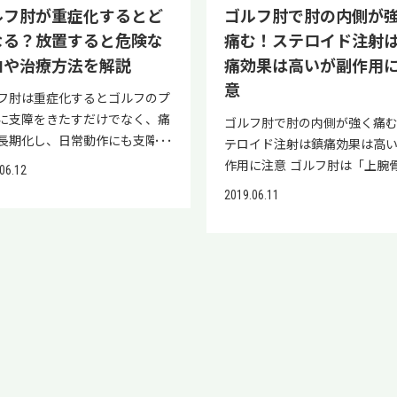
側に痛みがあり、タオルを絞る
療法で行います。 保存療法と
医療とは、患者さまの細胞や
ルフ肘が重症化するとど
ゴルフ肘で肘の内側が
主な原因となります。 アドレ
アノブを回すなど、手首をひね
 症状の改善、痛みなどを緩和
用いて自然治癒力を高め、損
なる？放置すると危険な
痛む！ステロイド注射
巻き肩・前傾姿勢で肩甲骨がロ
作や小指側に曲げる動作で痛
目的で行う治療方法を指し、手
組織の再生・修復を促す治療
由や治療方法を解説
痛効果は高いが副作用
される バックスイング：胸椎
くなる傾向があります。 重症
前段階、手術を用いて原因を解
す。 当院リペアセルクリニッ
不足・可動域制限で無理が生じ
意
と安静時にも痛むようになった
るとは異なる方法をいいます。
は、ゴルフ肘に対する再生医
フ肘は重症化するとゴルフのプ
インパクト〜フォロー：手打
手首に不安定さを感じたり、「
的なのはリハビリ等の運動療法
いて無料相談を実施しておりま
に支障をきたすだけでなく、痛
ゴルフ肘で肘の内側が強く痛
突っ込み動作で左肩が詰まる
ッ」といったクリック音がす
薬物療法があります。現在の状
ぜひご相談ください。 >>再生
長期化し、日常動作にも支障を
テロイド注射は鎮痛効果は高
、アドレスでの巻き肩や前傾姿
になります。 ゴルフでTFCC
維持し、悪化を防ぎつつ、良い
専門の「リペアセルクリニッ
すおそれがあります。 しかし痛
作用に注意 ゴルフ肘は「上腕
、肩甲骨の動きを妨げます。 次
06.12
なる原因は？ ゴルフでTFCC
を目指す方法と言えるもので
無料相談する ゴルフで右肘が
程度が重症なのか判断できず、
側上顆炎(じょうわんこつない
バックスイングで胸椎の回旋が
起こりやすいのは、スイング
2019.06.11
 ゴルフ肘の保存療法としては、
原因は「ゴルフ肘」の可能性 
やサポーターでごまかしている
じょうかえん)」とも言われま
したり、可動域が制限されてい
て手首に繰り返し加わる強い
に応じて様々な治療を行いま
フの練習後などに右肘の内側
多いでしょう。 この記事では、
に肘の内側に痛みが出る病気で
、その不足分を無理に肩で補お
ねじれが主な原因です。 具体
例えば初期のうちなら安静の
場合、「ゴルフ肘（上腕骨内
フ肘が重症化するとどうなるか
みが強い場合はステロイド注
して痛めます。 そして、インパ
は、以下のような動作や負担
ストレッチ、リハビリなどを行
炎）」の疑いがあります。 痛
症度をチェックする方法を詳し
ることがあります。 痛みの原
〜フォローでは、手打ちや体が
として挙げられます。 スイン
とになります。 症状が進むと投
体を正しく把握し、適切なケ
説します。 重症化のサインやセ
ルフのスイングやテニスのフォ
方向に突っ込む突っ込み動作に
手首のねじれ ミスショットに
ステロイド注射による治療に切
善に繋げるため、以下の2つの
チェック法、効果的な治療法も
ンドであることが多く、テニ
て、左肩が詰まるように強い負
手首の衝撃 不適切なスイング
わります。そして、それでも重
ントについて解説します。 ゴ
りやすくまとめているので、ぜ
違って日常生活で痛みを感じる
受け、痛みの発生につながりま
ームによる手首の衝撃 グリッ
してしまった場合は手術という
を引き起こす主な原因 ゴルフ
考にしてください。 「今のあ
はあまりないのもゴルフ肘の
 これらの不適切な動作の積み重
強く握ることによる手首への
になります。注意したいことと
代表的な症状 痛みを我慢して
に必要な対処」がわかり、痛み
すが、ゴルフを楽しむ人達は
、慢性的な肩へのストレスとな
過度な練習と疲労の蓄積によ
ゴルフ肘は、症状が進行するに
ーを続けるとクラブを握るだ
善につながる一歩が見つかりま