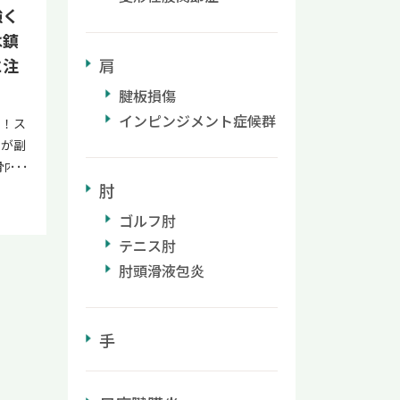
・ド
血液を
強く
る動
傷した
は鎮
みが強
法で
肩
に注
化する
クで
り、
腱板損傷
療につ
カク
す。
インピンジメント症候群
む！ス
るよう
医療
いが副
損傷に
ク」に
骨内
損傷が
痛い
肘
そく
によっ
ゴル
す。主
衝撃と
ゴルフ肘
が痛む
、痛
的に
テニス肘
側上顆
射をす
が原因
みの正
肘頭滑液包炎
因はゴ
グ時の
アや改
アハ
よる
ポイ
ス肘と
フォ
ルフ肘
手
機会
プを
肘の
特徴で
負担
プレ
、ゴル
る手首
けでも