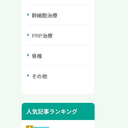
ないク
に3
るでし
かか
す。
ルフを
幹細胞治療
りま
間を空
してく
び、準
 なぜ
使い
防が
るの
痛み
PRP治療
 ゴ
注射
ームの
首を内
からで
手の使
りし
すく
内容
脊椎
痛みで
肘の
要以
、以下
ステロ
ック
生活に
治療効
ンパ
その他
レー中
注射
るよう
クトの
痛効果
たる
痛む
テロ
にす
回
状が進
する
つと
なった
ラブを
人気記事ランキング
の違
ちなら
・対処
してい
レッチ
る手首
改善を
来ま