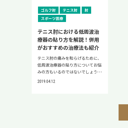
りま
う。 ご自身の生活や動作を振り返り
す。この椎間板は、加齢などが原因
つれ
いない方」は、再生医療による治療
す。
ァー
ながら、当てはまる点がないか確認
ゴルフ肘
テニス肘
肘
でクッションとしての役割を果たせ
ると
も選択肢の一つです。 当院リペアセ
る？
の繰
してみてください。 日常動作での
なくなってしまうことがあります。
うち
スポーツ医療
ルクリニックの公式LINEでは、左肘
が長
ァー
腕の使い過ぎ 肘の内側に負担がか
役割が果たせなくなると、骨同士が
どが
の痛み症状の改善に期待できる再生
たす
くな
かる腕や手首の動きを長時間・頻繁
テニス肘における低周波治
直接ぶつかってしまい、変形して神
り大
医療の情報を配信しています。 再生
は「
周囲
に行う日常動作は、スポーツに限ら
経を圧迫。 その結果、肩の痛みな
なる
療器の貼り方を解説！併用
医療について詳しく知りたい方は、
和感
節包
ずゴルフ肘の原因になります。 肘の
どからはじまり、腕が痛い原因とな
ば初
がおすすめの治療法も紹介
合わせて参考にしてください。 ゴ
が多
と可
負担増加につながる具体例は、以下
ってしまうのです。 また、肘から下
とが
ルフのスイングで左肘が痛む原因
り放
（ロ
テニス肘の痛みを和らげるために、
の通りです。 動作の例 詳細 長時間
だけでなく腕全体が痛いと感じる場
ルフ
ゴルフのスイングで左肘が痛む原因
慢性
定・
低周波治療器の貼り方についてお悩
のタイピングやマウス操作 手首を
合には、こちらが疑われます。 「頚
段階
は、以下のとおりです。 これらの動
す。
な力
みの方もいるのではないでしょう
曲げたり伸ばしたりする動きが続く
椎症性脊髄症（けいついしょうせい
針治
作に心当たりがある場合は注意が必
状態
ンジ
か。 低周波治療器とは、電気刺激
と、前腕の筋肉に負担がかかる 強く
せきずいしょう）」 同じ頚椎で引
が慢
要です。 とくに、ゴルフボールをす
れが
2019.04.12
スイ
を利用して筋肉の痛みをやわらげる
握って持ち運ぶ作業 重い荷物や買い
き起こされている症状ですが、悪化
なり
くい上げるような打ち方や、ボール
なく
まれ
医療機器のことで、パッドを貼って
物袋、育児で子どもを抱き上げると
して脊髄を圧迫し続けると、排尿障
ば治
を打つ際に体を使わず手だけでスイ
炎症
周囲
微弱な電流を体に流して治療を行い
きなど、握力を使う動きが多いほど
害を引き起こす可能性もあるので注
治療
ングする「手打ち」は、左肘に過度
状態
安定
ます。 そのため、痛みを感じる部分
負担が増す 掃除や家事で同じ動き
意が必要です。 肘から下の腕が痛い
いえ
な負担をかけて痛みの原因となりま
した
る腱
を中心に貼ることが重要です。 本記
を繰り返す ほうきやモップでこす
原因その２：末端神経障害（まった
治療
す。 ゴルフのスイングで左肘が痛む
悪化
腱板
事では、テニス肘における低周波治
る、雑巾を絞る動きは、手首や肘を
んしんけいしょうがい） 体にはた
改善
ときに考えられる病気 ゴルフのス
ルフ
が含
療器の貼り方について解説します。
頻繁に曲げ伸ばしするので負担が溜
くさんの神経が通っています。腕や
いと