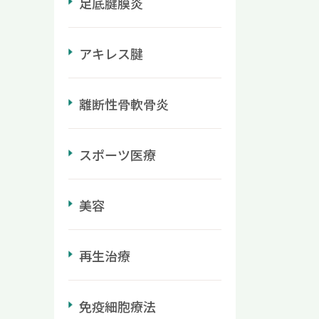
足底腱膜炎
てしま
よる
ずはご
味の時
トで
確認し
になっ
に通
主な原
アキレス腱
ら、な
首に
原因
すよ
また、
ること
ステ
イング
担で
離断性骨軟骨炎
。 ス
を握る
なゴル
療法の
大させ
な原因
肘の
や疲労
スイン
スポーツ医療
いて
損傷の
不自然
薬や湿
ルファ
負担に
症状
防・
を強
美容
果が
の
肉が過
んどの
以下
撃：
痛みを
い手の
から伝
再生治療
ド注射
でで
ま
ロイ
 こ
用する
 その
損傷
。 重
免疫細胞療法
ロイド
を目指