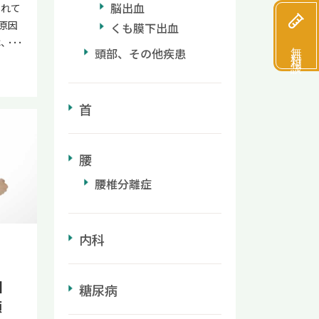
脳出血
されて
原因
くも膜下出血
は、手
無料相談
頭部、その他疾患
で、
やねじ
記事で
首
ァー
説しま
法も解
腰
てく
ニッ
腰椎分離症
傷の症
て、
紹介し
内科
ゴルフ
てくだ
フとの
因
糖尿病
手首の
顆
複合