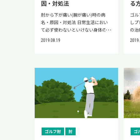
因・対処法
る
療は
（上腕骨内側上顆炎）はゴルフして
して
ない人も発症する ゴルフ肘は、腕
肘から下が痛い(腕が痛い)時の病
ゴル
を目
や肘に同じ力が何度もかかると、ゴ
名・原因・対処法 日常生活におい
しプ
でき
ルフをしていなくても発症する可能
て必ず使わないといけない身体の部
の治
法に
性があります。 ゴルフ肘の症例の
分といえば、足は勿論ですが、手や
しび
2019.08.19
2019.
セル
90%以上はスポーツとは関係なく、
腕の頻度も高いですよね。 今やパ
し、
して
日常生活や仕事での繰り返し動作が
ソコンやスマートフォンなどの操作
いて
い。
原因で発症する※と報告されていま
を行わない日は無いといえるのでは
った
する
す。 ※出典：「PubMed」 ゴルフ肘
ないでしょうか？ インターネット
ょう
フで
の正式名称は上腕骨内側上顆炎（じ
などの普及によって、その傾向がよ
治療
ルフ
ょうわんこつないそくじょうかえ
り強まっていると言えるでしょう。
痛み
主に
ん）です。 肩から肘までをつなぐ骨
そして、パソコンやスマートフォン
高い
イン
（上腕骨）の内側にある出っ張り部
の操作以外にも手は日常で様々な動
す。
の障
分（内側上顆）に付着している筋肉
きをしています。 手や腕に痛みが生
療に
ここ
や腱に炎症が起こる病気を指しま
じると、どうしても日常生活に支障
フ肘
代表
す。 ゴルフのスイング動作で肘に痛
をきたしてしまいがちです。 そこで
治療
説し
みが出やすいことからゴルフ肘と呼
今回は、悩みのタネになりがちな腕
の場
ゴルフ肘
肘
ゴ
る負
ばれていて、主な原因は肘や腕に同
の痛み…その中でも肘から下の痛み
ゴル
にお