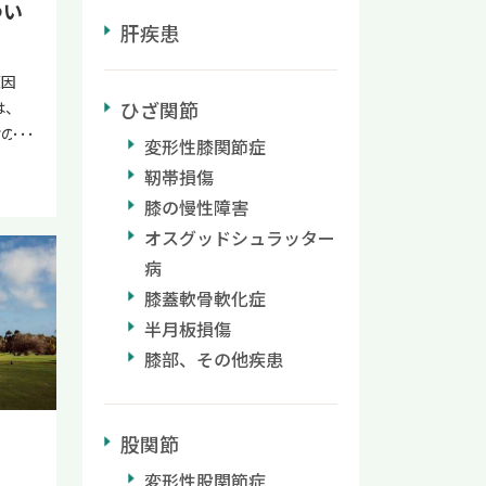
つい
集合体
肝疾患
で
とし
原因
撃や
ひざ関節
は、
よる負
肘の痛
変形性膝関節症
ルの手
ないで
靭帯損傷
度に
の痛
グは、
膝の慢性障害
側上顆
のリ
オスグッドシュラッター
本記事
の症
なる原
病
る主な
説しま
膝蓋軟骨軟化症
す。
の選び
半月板損傷
首を
、サポ
膝部、その他疾患
動作で
してい
に不
い。
ク
早く治
ること
股関節
た「再
の小指
 再生
変形性股関節症