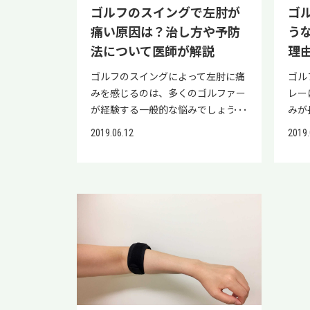
じ力が繰り返しかかることによる負
に迫ってみることにしました。 「肘
保存
ゴルフのスイングで左肘が
ゴ
みの
荷（オーバーユース）です。 ゴルフ
から下の腕の痛み」で考えられる病
は、
痛い原因は？治し方や予防
う
ス：
肘が起こる仕組み※は、次の通りで
気 日常使う部分の痛みは、生活に
する
法について医師が解説
理
ック
す。 肘に負担のかかる動作が続く
支障をきたす為、耐え難い痛みとな
術の
回旋
腱に小さな傷が少しずつ蓄積する
ると困りものですよね。 なぜ、肘
決す
ゴルフのスイングによって左肘に痛
ゴル
る 
筋肉が硬くなり、腱にさらに負担が
から下の腕が痛くなるのか気になり
代表
みを感じるのは、多くのゴルファー
レー
ち・
かかる 同じ動作を繰り返すことで
ませんか？ 正確な原因は病院でき
や、
が経験する一般的な悩みでしょう。
みが
まず
炎症が悪化する ※出典：
ちんと診断してもらう必要がありま
況を
スイングによって肘が痛む場合「ゴ
きた
勢が
2019.06.12
2019.
「PubMed」 ゴルフ肘は一度の大き
すが、ここでは肘から下の腕が痛く
状態
ルフ肘」や「上腕骨内側上顆炎」と
みの
に、
な怪我ではなく、日常的な動作の積
なる原因をいくつか紹介します。 肘
す。
呼ばれるスポーツ外傷である可能性
湿布
不足
み重ねによって徐々に進行する疾患
から下の腕が痛い原因その１：頚椎
段階
があります。 本記事では、ゴルフの
方も
ると
です。 早期に適切な対処を行い、症
症性神経根症（けいついしょうせい
す。
スイングによって左肘が痛む原因
ゴル
うと
状の悪化を防ぎましょう。 ゴルフ肘
しんけいこんしょう） 肘から下が
上、
や、肘の痛みを自分で治す方法を解
や重
クト
の原因｜ゴルフしてないのになぜ？
痛む為、腕だけが原因と思っている
うこ
説します。 左肘の痛みに悩まされて
く解
目標
ゴルフ肘の主な原因は、以下の通り
人も多いのではないでしょうか？
薬や
いる方は、正しい知識を身につける
ルフ
よっ
です。 日常動作での腕の使い過ぎ
実は首にある頚椎から痛みを生じて
り替
ことで、痛みを予防して快適なゴル
わか
荷を
筋肉量や柔軟性の不足 ゴルフ以外
いる場合があります。 そして、この
症化
フライフを送れるでしょう。 また
ひ参
す。
のスポーツによる負荷 それぞれの
首を支えている頚椎の間にはクッシ
方向
「左肘の痛みが長引いている方」
なた
ねが
原因について詳しく見ていきましょ
ョン性に優れた椎間板が入っていま
して
「現在の治療で期待する効果が出て
の改