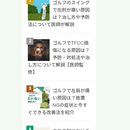
す。
ゴルフのスイング
インを
痛み
らな
で左肘が痛い原因
機関へ
湿布を
クラ
は？治し方や予防
ルフで
湿布
首がフ
法について医師が解説
ルフ
てステ
けるこ
の予防
。 ス
ームに
頻繁に
用があ
ゴルフでTFCC損
全体を
点に注
分に直
傷になる原因は？
すフォ
い。
湿布と
の動き
予防・対処法や治
用する
ちろ
持つ
し方について解説【医師監
フォ
は注射
れ、
修】
ルフ
取ると
フを楽
しま
療法で
フケア
ブや
内側が
ゴルフで左肩が痛
FCC
てくだ
鎮痛効
い原因は？放置
方法
ブを
フ肘
NGの症状と今す
フケ
ブを
て行う
ぐできる改善法を紹介
 手
な力が
最大の
さな
合っ
強い
テー
以下の