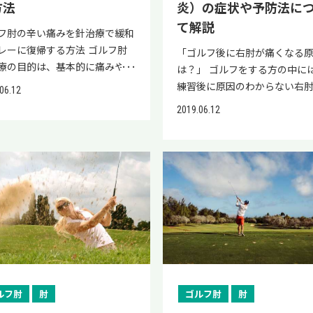
方法
炎）の症状や予防法に
、患者さま自身の幹細胞を活用
体」と呼ばれる軟骨や靭帯の
て解説
、損傷を受けた脊髄の機能改善
が損傷する怪我です。 ゴルフ
フ肘の辛い痛みを針治療で緩和
指す治療法で痛みを早期に改善
TFCC損傷を起こしやすい理由
レーに復帰する方法 ゴルフ肘
「ゴルフ後に右肘が痛くなる
る特徴を持ちます。 症例や治療
て、スイング時に手首に強い衝
療の目的は、基本的に痛みや、
は？」 ゴルフをする方の中に
ついて詳しくは、当院「リペア
ねじれが繰り返されることに
れを取り除くものです。しか
練習後に原因のわからない右
06.12
クリニック」の公式LINEで紹介
担が挙げられます。 特にボー
長期的にゴルフ肘の症状が出て
みにお悩みの方も多いのでは
2019.06.12
いるので、ぜひご登録くださ
前の地面を叩いたり、手首を過
痛みやしびれが慢性化してしま
しょうか。 上記のような右肘
 ＼公式LINEでは再生医療に関
ひねったりするようなスイン
場合は、どうすれば良いのでし
みは、「ゴルフ肘（上腕骨内
情報や症例を公開中！／ ゴル
手首に大きな負担をかけ、損傷
か？ そんな時に試してみたい
炎）」の可能性があります。 
左肩が痛くなる原因とは？ ゴ
スクを高めます。 TFCC損傷
法が「針治療」です。針治療は
では、ゴルフ後に右肘が痛く
で左肩が痛くなる原因として、
状・特徴 TFCC損傷で見られ
が治まらなくなった段階でも、
因や対処法について詳しく解
以下の２つが挙げられます。 ス
症状・特徴は、以下のとおりで
効果を発揮する可能性がありま
す。 自分の体に合ったクラブ
グ動作による負担 代表的な肩
手首の小指側に痛みが出る 手
そこで今回は、ゴルフ肘の針治
方やスイングフォームの改善
害（ゴルファーに多い症例）
ひねる動作や小指側に曲げる
ついてご紹介しましょう。 ゴル
ーターの活用方法なども紹介
ではスイング操作による負担や
痛みが強まる 進行すると手首
に針治療！？は有効なのか 針
るので、ぜひ参考にしてくださ
的な肩の障害について詳細に解
安定さを感じる 手首から「カ
は、ゴルフ肘の症状がどの程度
また、ゴルフ肘による痛みを
ていきます。 スイング動作によ
ッ」といったクリック音がす
合に行えば良いのでしょうか？
したい方は、自己細胞を用い
ルフ肘
肘
ゴルフ肘
肘
担 ゴルフスイングの各フェーズ
がある 主な症状として、手首
フ肘の治療について基本的には
生医療」も選択肢の一つです。
ける不適切な動作が、左肩の痛