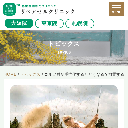
MENU
大阪院
東京院
札幌院
トピックス
TOPICS
HOME
トピックス
ゴルフ肘が重症化するとどうなる？放置する