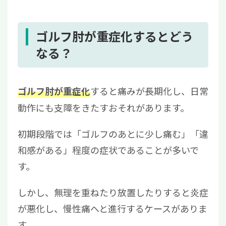
5.3
外科的治療
5.4
再発や慢性化防止が期待できる再生医
療
ゴルフ肘が重症化するとどう
6
ゴルフ肘の通院の目安は？病院に行くべきサ
なる？
インと診療の流れ
6.1
通院タイミングの目安
すると痛みが長期化し、日常
ゴルフ肘が重症化
6.2
費用・通院回数の目安
動作にも支障をきたすおそれがあります。
7
ゴルフ肘の痛みに関してよくある質問
7.1
ゴルフ肘でしてはいけないことはあ
初期段階では「ゴルフのあとに少し痛む」「違
る？
和感がある」程度の症状であることが多いで
7.2
ゴルフ肘は自分で治せる？
す。
8
ゴルフ肘は早期対処が改善への近道
しかし、無理を重ねたり放置したりすると炎症
が悪化し、慢性痛へと進行するケースがありま
す。