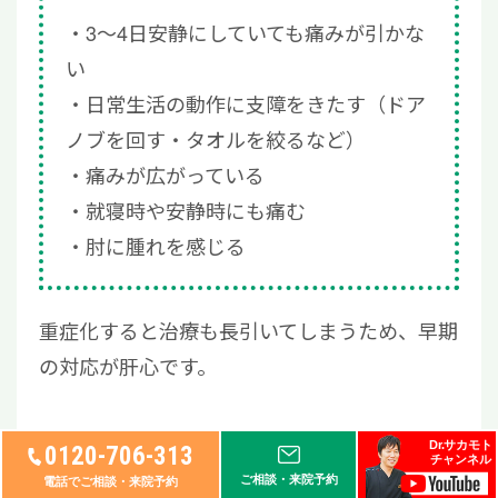
3～4日安静にしていても痛みが引かな
い
日常生活の動作に支障をきたす（ドア
ノブを回す・タオルを絞るなど）
痛みが広がっている
就寝時や安静時にも痛む
肘に腫れを感じる
重症化すると治療も長引いてしまうため、早期
の対応が肝心です。
費用・通院回数の目安
Dr.サカモト
0120-706-313
チャンネル
ご相談・来院予約
電話でご相談・来院予約