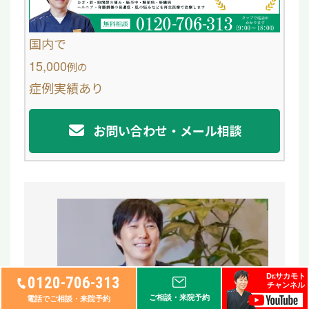
国内で
15,000
例
の
症例実績あり
お問い合わせ・メール相談
Dr.サカモト
0120-706-313
チャンネル
ご相談・来院予約
電話でご相談・来院予約