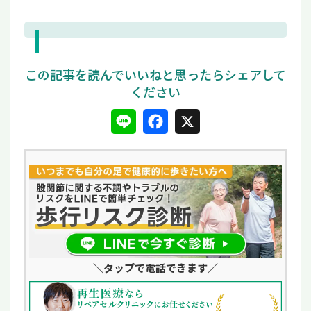
L
F
X
i
a
n
c
e
e
b
o
＼タップ
で電話できます／
o
k