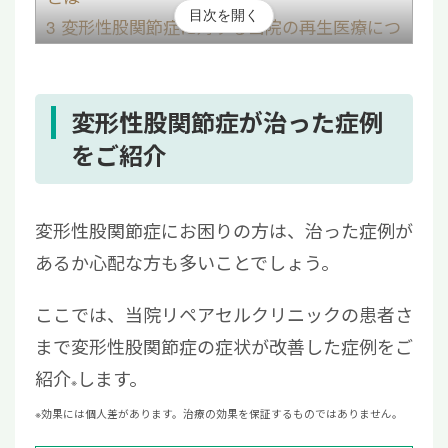
目次を開く
3
変形性股関節症に対する当院の再生医療につ
いて
3.1
当院の特徴
3.2
費用
変形性股関節症が治った症例
3.3
治療の流れ
をご紹介
4
変形性股関節症が治った症例に関するよくあ
る質問
変形性股関節症にお困りの方は、治った症例が
4.1
変形性股関節症を手術しないで治す方
あるか心配な方も多いことでしょう。
法は？
4.2
股関節のすり減った軟骨は再生でき
ここでは、当院リペアセルクリニックの患者さ
る？
まで変形性股関節症の症状が改善した症例をご
4.3
変形性股関節症でやってはいけないこ
紹介
します。
※
とは？
5
変形性股関節症が治った症例あり！再生医療
※効果には個人差があります。治療の効果を保証するものではありません。
による治療を検討しよう