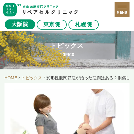
MENU
大阪院
東京院
札幌院
トピックス
TOPICS
HOME
トピックス
変形性股関節症が治った症例はある？損傷し