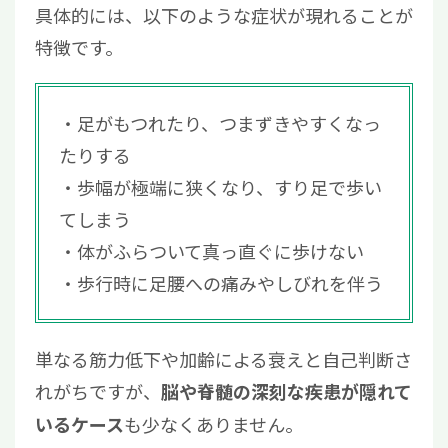
具体的には、以下のような症状が現れることが
5.1
原因疾患の治療
特徴です。
5.2
筋力トレーニング
5.3
バランストレーニング
6
歩行障害にはリハビリと併せて再生医療をご
足がもつれたり、つまずきやすくなっ
検討ください
たりする
歩幅が極端に狭くなり、すり足で歩い
てしまう
体がふらついて真っ直ぐに歩けない
歩行時に足腰への痛みやしびれを伴う
単なる筋力低下や加齢による衰えと自己判断さ
れがちですが、
脳や脊髄の深刻な疾患が隠れて
も少なくありません。
いるケース