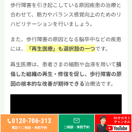
歩行障害を引き起こしている原因疾患の治療と
合わせて、筋力やバランス感覚向上のためのリ
ハビリテーションを行いましょう。
また、歩行障害の原因となる脳卒中などの疾患
には、
です。
「再生医療」も選択肢の一つ
再生医療は、患者さまの細胞や血液を用いて
損
傷した組織の再生・修復を促し、歩行障害の原
治療法です。
因の根本的な改善が期待できる
Dr.サカモト
0120-706-313
チャンネル
ご相談・来院予約
電話でご相談・来院予約