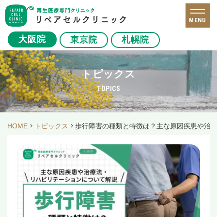
MENU
大阪院
東京院
札幌院
トピックス
TOPICS
HOME
トピックス
歩行障害の種類と特徴は？主な原因疾患や治