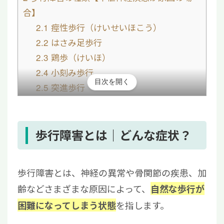
合】
2.1
痙性歩行（けいせいほこう）
2.2
はさみ足歩行
2.3
鶏歩（けいほ）
2.4
小刻み歩行
目次を開く
2.5
突進歩行
2.6
失調歩行
3
歩行障害の種類【骨や関節疾患が原因の場
合】
歩行障害とは｜どんな症状？
3.1
間欠性跛行
3.2
墜落性跛行
歩行障害とは、神経の異常や骨関節の疾患、加
4
歩行障害の種類【機能性神経障害（心因性）
齢などさまざまな原因によって、
自然な歩行が
の場合】
を指します。
困難になってしまう状態
5
歩行障害に対する治療法・リハビリテーショ
ン