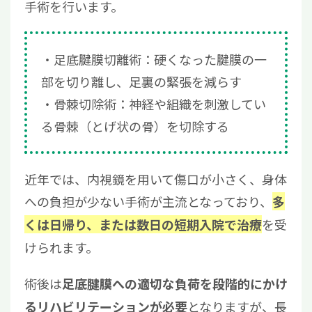
手術を行います。
足底腱膜切離術：硬くなった腱膜の一
部を切り離し、足裏の緊張を減らす
骨棘切除術：神経や組織を刺激してい
る骨棘（とげ状の骨）を切除する
近年では、内視鏡を用いて傷口が小さく、身体
への負担が少ない手術が主流となっており、
多
を受
くは日帰り、または数日の短期入院で治療
けられます。
術後は
足底腱膜への適切な負荷を段階的にかけ
となりますが、長
るリハビリテーションが必要