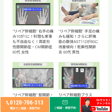
“リペア幹細胞” 右手の痛
“リペア幹細胞” 手足の痛
み10が1に！料理も家事
みも緩和！さらに肝機
も不自由なく！両変形
能の数値AST112が80に
性膝関節症・CM関節症
改善傾向！乾癬性関節
60代 女性
炎 60代 男性
“リペア幹細胞” 股関節・
リペア幹細胞プラス
膝・足関節の痛み8が2
【分化誘導】 両母指
Dr.サカモト
0120-706-313
チャンネル
に！人工関節を回避！
の痛みが消えて手術回
ご相談・来院予約
電話でご相談・来院予約
右下肢3関節の変形性関
避 両母指CM関節症