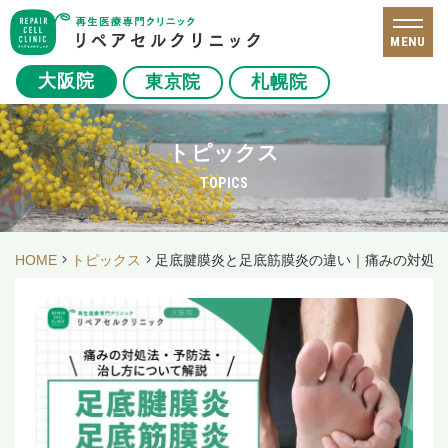
MENU
大阪院
東京院
札幌院
トピックス
TOPICS
HOME
トピックス
足底腱膜炎と足底筋膜炎の違い｜痛みの対処