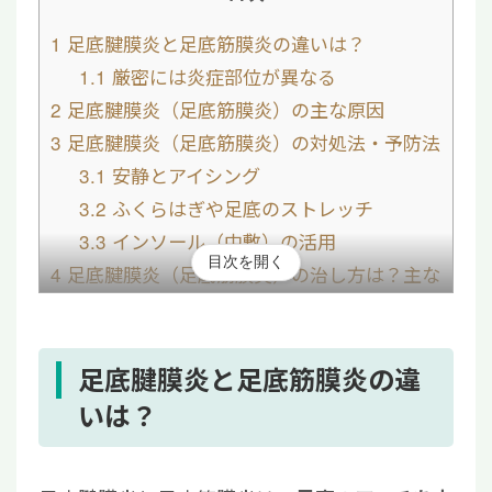
1
足底腱膜炎と足底筋膜炎の違いは？
1.1
厳密には炎症部位が異なる
2
足底腱膜炎（足底筋膜炎）の主な原因
3
足底腱膜炎（足底筋膜炎）の対処法・予防法
3.1
安静とアイシング
3.2
ふくらはぎや足底のストレッチ
3.3
インソール（中敷）の活用
目次を開く
4
足底腱膜炎（足底筋膜炎）の治し方は？主な
治療法
4.1
保存療法
4.2
手術療法
足底腱膜炎と足底筋膜炎の違
5
長引く足底腱膜炎（足底筋膜炎）には「再生
いは？
医療」をご検討ください