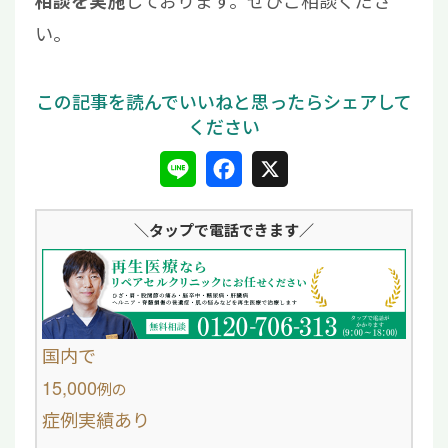
相談を実施
い。
L
F
X
i
a
＼タップ
で電話できます／
n
c
e
e
b
o
国内で
o
15,000
例
の
症例実績あり
k