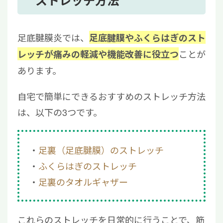
ストレッチ方法
4.2
注射療法
4.3
マッサージ
足底腱膜炎では、
足底腱膜やふくらはぎのスト
4.4
インソールの活用
ことが
レッチが痛みの軽減や機能改善に役立つ
5
足底腱膜炎をしっかり治すには医療機関で治
あります。
療を受けよう
自宅で簡単にできるおすすめのストレッチ方法
は、以下の3つです。
足裏（足底腱膜）のストレッチ
ふくらはぎのストレッチ
足裏のタオルギャザー
これらのストレッチを日常的に行うことで、筋