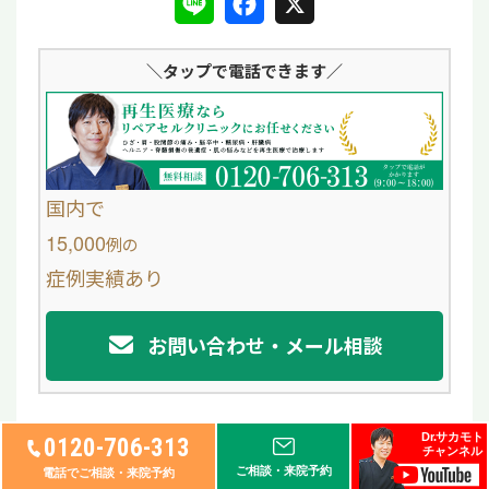
L
F
X
i
a
＼タップ
で電話できます／
n
c
e
e
b
o
国内で
o
15,000
例
の
症例実績あり
k
お問い合わせ・メール相談
Dr.サカモト
0120-706-313
チャンネル
ご相談・来院予約
電話でご相談・来院予約