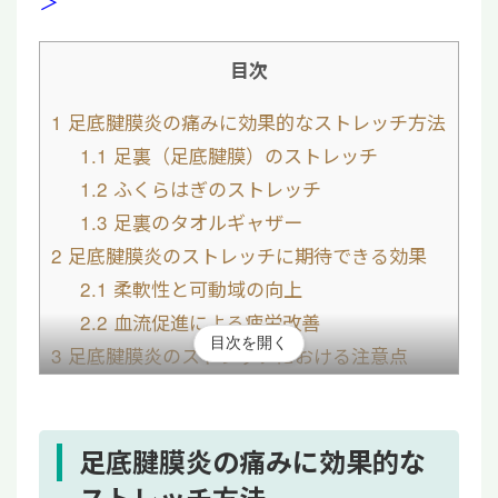
＞
目次
1
足底腱膜炎の痛みに効果的なストレッチ方法
1.1
足裏（足底腱膜）のストレッチ
1.2
ふくらはぎのストレッチ
1.3
足裏のタオルギャザー
2
足底腱膜炎のストレッチに期待できる効果
2.1
柔軟性と可動域の向上
2.2
血流促進による疲労改善
目次を開く
3
足底腱膜炎のストレッチにおける注意点
3.1
痛みを我慢してストレッチする
3.2
反動をつけて患部を動かす
4
足底腱膜炎に対するストレッチ以外の治し方
足底腱膜炎の痛みに効果的な
4.1
温冷療法