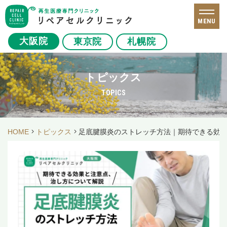
MENU
大阪院
東京院
札幌院
トピックス
TOPICS
HOME
トピックス
足底腱膜炎のストレッチ方法｜期待できる効