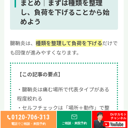
まとめ｜まずは種類を整理
し、負荷を下げることから始
めよう
腱鞘炎は、
だけで
種類を整理して負荷を下げる
も回復が進みやすくなります。
【この記事の要点】
腱鞘炎は痛む場所で代表タイプがある
程度絞れる
セルフチェックは「場所＋動作」で整
Dr.サカモト
理すると判断しやすい
0120-706-313
チャンネル
ご相談・来院予約
対処は固定や冷却より先に「負荷を減
電話でご相談・来院予約