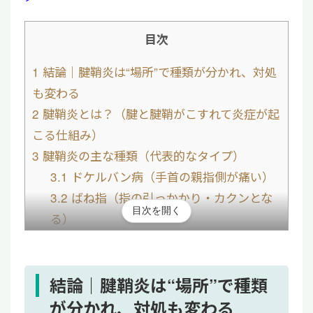
目次
1
結論｜腱鞘炎は“場所”で種類が分かれ、対処
も変わる
2
腱鞘炎とは？（腱と腱鞘がこすれて炎症が起
こる仕組み）
3
腱鞘炎の主な種類（代表的なタイプ）
3.1
ドケルバン病（手首の親指側が痛い）
3.2
ばね指（指の引っかかり・カクンとな
目次を開く
る）
3.3
交差症候群（手首の少し上・前腕側が
痛い）
3.4
手首小指側の腱鞘炎（尺側の痛み・ス
結論｜腱鞘炎は“場所”で種類
ポーツで悪化）
が分かれ、対処も変わる