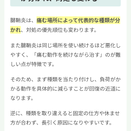
4
種類の見分け方｜痛む場所・動作でセルフチ
ェック
腱鞘炎は、
痛む場所によって代表的な種類が分
5
原因になりやすい生活習慣
、対処の優先順位も変わります。
かれ
6
今すぐできる対処方法
7
病院に行く目安と検査・治療
また腱鞘炎は同じ場所を使い続けるほど悪化し
8
長引く・再発する場合の再生医療という選択
やすく、「痛む動作を続けながら治す」のが難
肢
しい点が特徴です。
9
まとめ｜まずは種類を整理し、負荷を下げる
ことから始めよう
そのため、まず種類を当たり付けし、負荷がか
かる動作を具体的に減らすことが回復の近道に
なります。
逆に、種類を取り違えると固定の仕方や休ませ
方が合わず、長引く原因になりやすいです。