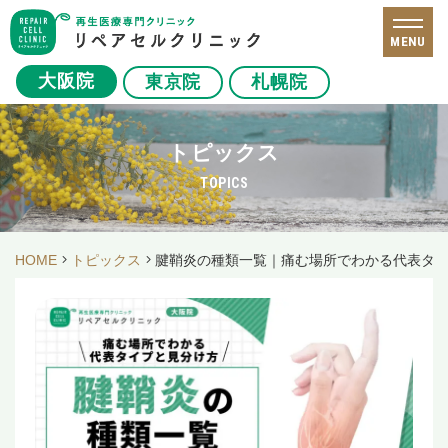
MENU
大阪院
東京院
札幌院
トピックス
TOPICS
HOME
トピックス
腱鞘炎の種類一覧｜痛む場所でわかる代表タ