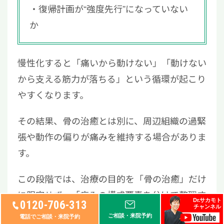
復帰計画が“強度先行”になっていない
か
慢性化すると「痛いから動けない」「動けない
から支える筋力が落ちる」という循環が起こり
やすくなります。
その結果、骨の治癒とは別に、周辺組織の過緊
張や動作の偏りが痛みを維持する場合がありま
す。
この段階では、治療の目的を「骨の治癒」だけ
に限定せず、「痛みの構成要素を分けて整理す
Dr.サカモト
0120-706-313
チャンネル
る」ことが重要です。
ご相談・来院予約
電話でご相談・来院予約