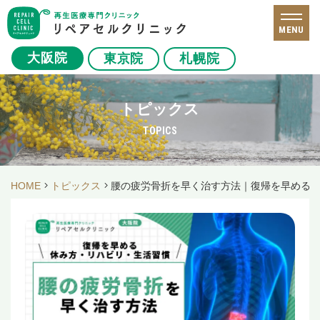
MENU
大阪院
東京院
札幌院
トピックス
TOPICS
HOME
トピックス
腰の疲労骨折を早く治す方法｜復帰を早める