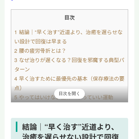
目次
1
結論｜“早く治す”近道より、治癒を遅らせな
い設計で回復は早まる
2
腰の疲労骨折とは？
3
なぜ治りが遅くなる？回復を邪魔する典型パ
ターン
4
早く治すために最優先の基本（保存療法の要
点）
目次を開く
5
やってはいけない動作・やっていい運動
5.1
NG｜反る・ひねる・ジャンプ着地な
ど“骨にストレスが乗る”動作
5.2
OK｜痛みを増やさない範囲の有酸素・
結論｜“早く治す”近道より、
体幹の基礎（段階制）
治癒を遅らせない設計で回復