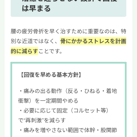
6
治癒を助ける生活習慣
は早まる
6.1
エネルギー不足を避け、骨の材料（た
んぱく質等）を確保する
腰の疲労骨折を早く治すために重要なのは、特
6.2
ビタミンDなど骨代謝に関わる栄養は
別な近道ではなく、
骨にかかるストレスを計画
不足に注意
6.3
睡眠と練習再開の計画が“再発予防”に
ことです。
的に減らす
直結する
7
病院で行う検査と経過観察を紹介
【回復を早める基本方針】
8
痛みが長引く・慢性化した場合におすすめの
再生医療という選択肢
痛みの出る動作（反る・ひねる・着地
9
まとめ｜腰の疲労骨折は焦らず再発予防を行
衝撃）を一定期間やめる
うことが重要
必要に応じて固定（コルセット等）
で“再刺激”を減らす
痛みを増やさない範囲で体幹・股関節