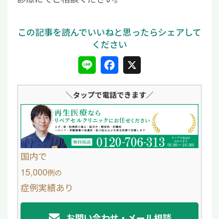
L
F
X
i
a
＼タップ
で電話できます／
n
c
e
e
b
o
国内で
o
15,000
例
の
症例実績あり
k
お問い合わせ・メール相談