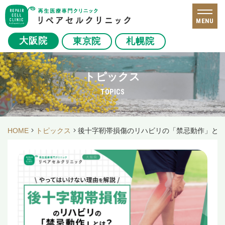
MENU
大阪院
東京院
札幌院
トピックス
TOPICS
HOME
トピックス
後十字靭帯損傷のリハビリの「禁忌動作」と