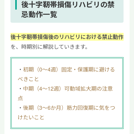
3.1
0〜4週：安静・四頭筋の軽い運動
後十字靭帯損傷リハビリの禁
3.2
4〜8週：可動域の改善とバランス練習
忌動作一覧
3.3
8〜12週：筋力強化と歩行の安定化
4
回復を早める新たな選択肢｜再生医療による
後十字靭帯損傷後のリハビリにおける禁止動作
アプローチ
を、時期別に解説していきます。
5
後十字靭帯損傷のリハビリは“禁忌を守る”こ
とが最短の回復ルート
初期（0〜4週）固定・保護期に避ける
べきこと
中期（4〜12週）可動域拡大期の注意
点
後期（3〜6か月）筋力回復期に気をつ
けたいこと