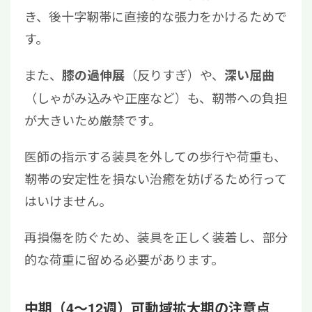
き、後十字靭帯に直接的な張力をかけるためで
す。
また、
（反りすぎ）や、
膝の過伸展
深い屈曲
（しゃがみ込みや正座など）も、靭帯への負担
が大きいため厳禁です。
医師の指示する装具を外しての歩行や荷重も、
靭帯の安定性を損ない治癒を妨げるため行って
はいけません。
再損傷を防ぐため、装具を正しく装着し、部分
的な荷重に留める必要があります。
中期（4〜12週）可動域拡大期の注意点