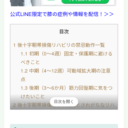
公式LINE限定で膝の症例や情報を配信！＞＞
目次
1
後十字靭帯損傷リハビリの禁忌動作一覧
1.1
初期（0〜4週）固定・保護期に避ける
べきこと
1.2
中期（4〜12週）可動域拡大期の注意
点
1.3
後期（3〜6か月）筋力回復期に気をつ
けたいこと
目次を開く
2
後十字靭帯損傷とは？見落とされがちなリハ
ビリの落とし穴
3
時期別リハビリの進め方と安全なステップ