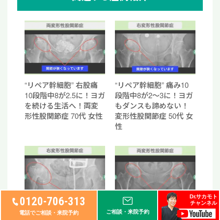
“リペア幹細胞” 右股痛
“リペア幹細胞” 痛み10
10段階中8が2.5に！ヨガ
段階中8が2〜3に！ヨガ
を続ける生活へ！両変
もダンスも諦めない！
形性股関節症 70代 女性
変形性股関節症 50代 女
性
Dr.サカモト
0120-706-313
チャンネル
“リペア幹細胞” 痛み10
“リペア幹細胞” 痛み10
ご相談・来院予約
電話でご相談・来院予約