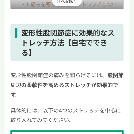
目次を開く
2.1
痛みを感じる強さでストレッチしない
こと
2.2
自己流のストレッチを行わないこと
3
変形性股関節症のストレッチに関するよくあ
変形性股関節症に効果的なス
る質問
トレッチ方法【自宅ででき
3.1
変形性股関節症でやってはいけないス
る】
トレッチは？
3.2
変形性股関節症はどこを鍛える？
変形性股関節症の痛みを和らげるには、
股関節
3.3
変形性股関節症のリハビリプログラム
で
周辺の柔軟性を高めるストレッチが効果的
は？
4
変形性股関節症のストレッチと併せて「再生
す。
医療」をご検討ください
具体的には、以下の4つのストレッチを中心に
取り入れてみてください。