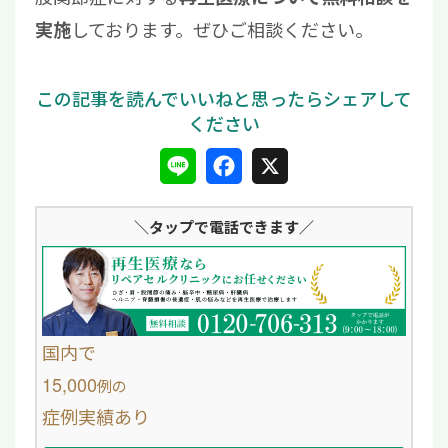
しております。ぜひご相談ください。
実施
L
F
X
i
a
＼タップ
で電話できます／
n
c
e
e
b
o
国内で
o
15,000
例
の
症例実績あり
k