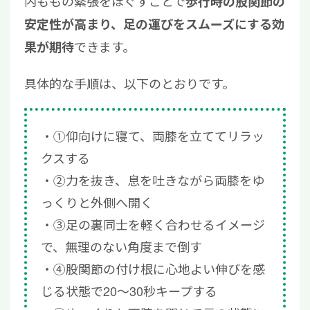
内ももの緊張をほぐすことで
歩行時の股関節の
安定性が高まり、足の運びをスムーズにする効
できます。
果が期待
具体的な手順は、以下のとおりです。
①仰向けに寝て、両膝を立ててリラッ
クスする
②力を抜き、息を吐きながら両膝をゆ
っくりと外側へ開く
③足の裏同士を軽く合わせるイメージ
で、無理のない角度まで倒す
④股関節の付け根に心地よい伸びを感
じる状態で20〜30秒キープする