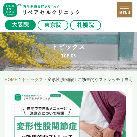
MENU
大阪院
東京院
札幌院
トピックス
TOPICS
HOME
トピックス
変形性股関節症に効果的なストレッチ｜自宅