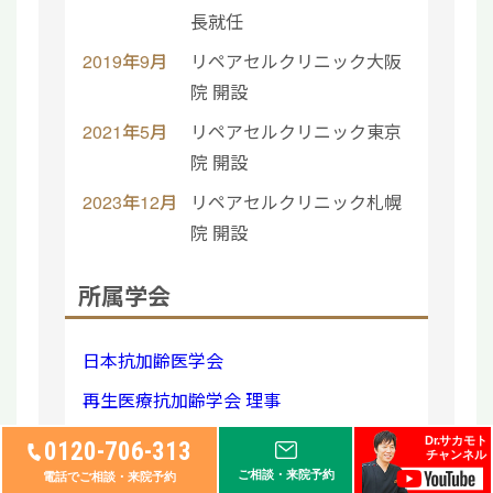
長就任
2019年9月
リペアセルクリニック大阪
院 開設
2021年5月
リペアセルクリニック東京
院 開設
2023年12月
リペアセルクリニック札幌
院 開設
所属学会
日本抗加齢医学会
再生医療抗加齢学会 理事
日本再生医療学会
Dr.サカモト
0120-706-313
チャンネル
日本遺伝子細胞治療学会
ご相談・来院予約
電話でご相談・来院予約