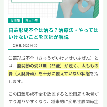
股関節
再生治療
臼蓋形成不全は治る？治療法・やっては
いけないことを医師が解説
公開日: 2026.01.30
臼蓋形成不全（きゅうがいけいせいふぜん）と
は、
股関節の受け皿（臼蓋）が浅く、太ももの
を指
骨（大腿骨頭）を十分に覆えていない状態
します。
この臼蓋形成不全を放置すると股関節の軟骨が
すり減りやすくなり、将来的に変形性股関節症