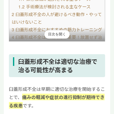
1.2
手術療法が検討される主なケース
2
臼蓋形成不全の人が避けるべき動作・やって
はいけないこと
3
臼蓋形成不全におすすめの筋力トレーニング
目次を開く
4
臼蓋形成不全は早期対応が重要！放置せず治
療を行おう
臼蓋形成不全は適切な治療で
治る可能性が高まる
臼蓋形成不全は早期に適切な治療を開始するこ
とで、
痛みの軽減や症状の進行抑制が期待でき
です。
る疾患