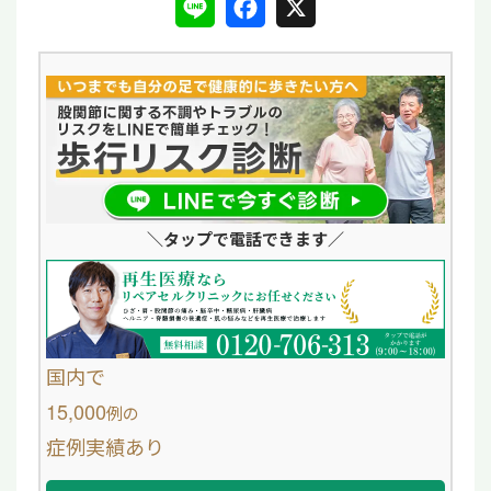
L
F
X
i
a
n
c
e
e
b
o
＼タップ
で電話できます／
o
k
国内で
15,000
例
の
症例実績あり