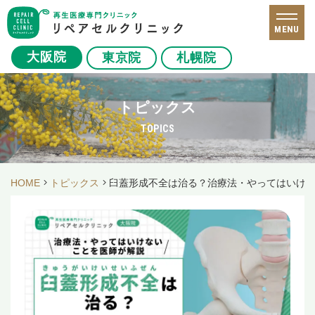
MENU
大阪院
東京院
札幌院
トピックス
TOPICS
HOME
トピックス
臼蓋形成不全は治る？治療法・やってはいけ