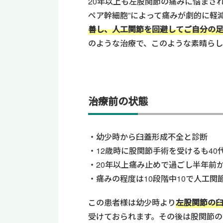
20年以上も左股関節の痛みに悩まさ
ペア幹細胞”
によって痛みが劇的に軽
善し、人工関節を回避してご自分の
のような治療で、このような素晴ら
治療前の状態
幼少時から臼蓋形成不全と診断
12歳時に股関節手術を受けるも40
20年以上痛み止めで過ごし半年前
痛みの程度は10段階中10で人工関
この患者様は幼少時より
左股関節の臼
受けておられます。その後は股関節の