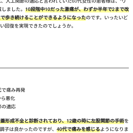
れ、人工関節の適応と言われていた60代女性の患者様は、
“リ
減しました。
10段階中10だった激痛が、わずか半年で2まで改
足で歩き続けることができるようになった
のです。いったいど
しい回復を実現できたのでしょうか。
代で痛み再発
から悪化
節の適応
蓋形成不全と診断されており、12歳の時に左股関節の手術
を
調子は良かったのですが、
40代で痛みを感じる
ようになりま