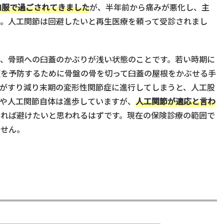
内服で過ごされてきました
が、半年前から痛みが悪化し、主
た。人工関節は回避したいと再生医療を頼って受診されまし
、骨頭への臼蓋のかぶりが浅い状態のことです。若い時期に
症を予防するために骨盤の骨を切って臼蓋の屋根をかぶせる手
がすり減り末期の変形性関節症に進行してしまうと、人工股
や人工関節自体は進歩していますが、
人工関節が適応と言わ
れば避けたいと思われるはずです。現在の保険診療の範囲で
ません。