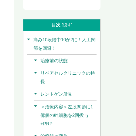
目次
[
隠す
]
痛み10段階中10が2に！人工関
節を回避！
治療前の状態
リペアセルクリニックの特
長
レントゲン所見
＜治療内容＞左股関節に1
億個の幹細胞を2回投与
+PRP