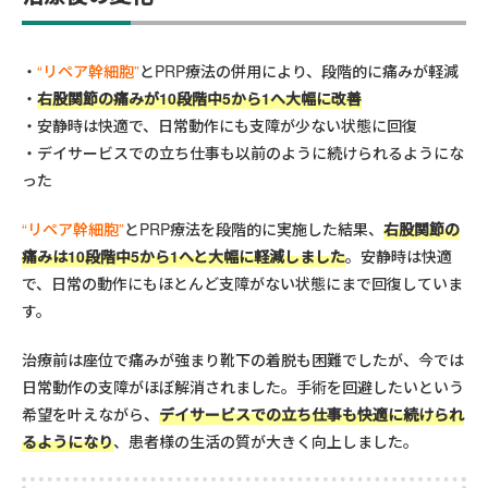
“リペア幹細胞”
とPRP療法の併用により、段階的に痛みが軽減
右股関節の痛みが10段階中5から1へ大幅に改善
安静時は快適で、日常動作にも支障が少ない状態に回復
デイサービスでの立ち仕事も以前のように続けられるようにな
った
“リペア幹細胞”
とPRP療法を段階的に実施した結果、
右股関節の
痛みは10段階中5から1へと大幅に軽減しました
。安静時は快適
で、日常の動作にもほとんど支障がない状態にまで回復していま
す。
治療前は座位で痛みが強まり靴下の着脱も困難でしたが、今では
日常動作の支障がほぼ解消されました。手術を回避したいという
希望を叶えながら、
デイサービスでの立ち仕事も快適に続けられ
るようになり
、患者様の生活の質が大きく向上しました。