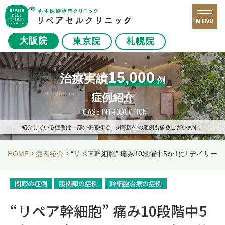
MENU
大阪院
東京院
札幌院
15,000
治療実績
例
症例紹介
CASE INTRODUCTION
紹介している症例は一部の患者様で、掲載以外の症例も多数ございます。
HOME
症例紹介
“リペア幹細胞” 痛み10段階中5が1に! デイサー
関節の症例
股関節の症例
幹細胞治療の症例
“リペア幹細胞” 痛み10段階中5