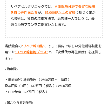
リペアセルクリニックでは、
再生医療分野で豊富な経験
を持つ専門医たち
が、
15,000例以上の実績
に基づく確か
な技術と、独自の培養方法で、患者様一人ひとりに、最
適な治療プランをご提案いたします。
当院独自の
“
リペア幹細胞”
、そして国内で珍しい
分化誘導技術を
用いた
“リペア幹細胞プラス”
で、『次世代の再生医療』を提供し
ます。
<治療費>
関節1部位 幹細胞数 （ 2500万個 ～ 1億個 ）
投与回数（ 1回 ）132万円（ 税込 ）/ 2500万個
PRP治療 16.5万円（ 税込 ）
<起こりうる副作用>