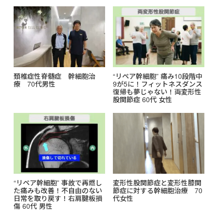
頚椎症性脊髄症 幹細胞治
“リペア幹細胞” 痛み10段階中
療 70代男性
9が5に！フィットネスダンス
復帰も夢じゃない！両変形性
股関節症 60代 女性
“リペア幹細胞” 事故で再燃し
変形性股関節症と変形性膝関
た痛みも改善！不自由のない
節症に対する幹細胞治療 70
日常を取り戻す！右肩腱板損
代女性
傷 60代 男性