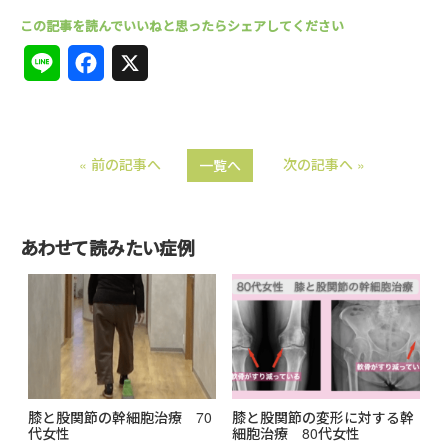
L
F
X
i
a
n
c
« 前の記事へ
次の記事へ »
一覧へ
e
e
b
o
あわせて読みたい症例
o
k
膝と股関節の幹細胞治療 70
膝と股関節の変形に対する幹
代女性
細胞治療 80代女性