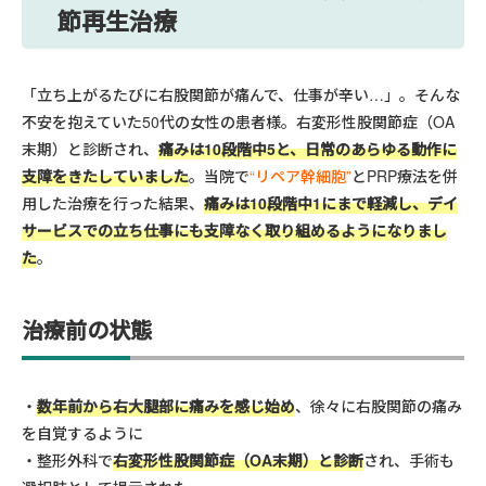
節再生治療
「立ち上がるたびに右股関節が痛んで、仕事が辛い…」。そんな
不安を抱えていた50代の女性の患者様。右変形性股関節症（OA
末期）と診断され、
痛みは10段階中5と、日常のあらゆる動作に
支障をきたしていました
。当院で
“リペア幹細胞”
とPRP療法を併
用した治療を行った結果、
痛みは10段階中1にまで軽減し、デイ
サービスでの立ち仕事にも支障なく取り組めるようになりまし
た
。
治療前の状態
数年前から右大腿部に痛みを感じ始め
、徐々に右股関節の痛み
を自覚するように
整形外科で
右変形性股関節症（OA末期）と診断
され、手術も