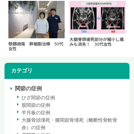
大腿骨頭壊死部分が縮小し痛
頚髄損傷 幹細胞治療 50代
みも消失！ 30代⼥性
女性
カテゴリ
関節の症例
ひざ関節の症例
股関節の症例
半月板の症例
大腿骨頭壊死・膝関節骨壊死（離断性骨軟骨
炎）の症例