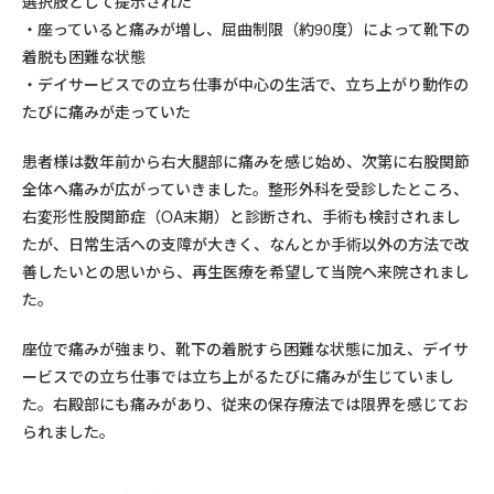
選択肢として提示された
座っていると痛みが増し、屈曲制限（約90度）によって靴下の
着脱も困難な状態
デイサービスでの立ち仕事が中心の生活で、立ち上がり動作の
たびに痛みが走っていた
患者様は数年前から右大腿部に痛みを感じ始め、次第に右股関節
全体へ痛みが広がっていきました。整形外科を受診したところ、
右変形性股関節症（OA末期）と診断され、手術も検討されまし
たが、日常生活への支障が大きく、なんとか手術以外の方法で改
善したいとの思いから、再生医療を希望して当院へ来院されまし
た。
座位で痛みが強まり、靴下の着脱すら困難な状態に加え、デイサ
ービスでの立ち仕事では立ち上がるたびに痛みが生じていまし
た。右殿部にも痛みがあり、従来の保存療法では限界を感じてお
られました。