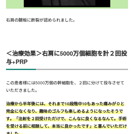
右肩の腱板に断裂が認められました。
＜治療効果＞右肩に5000万個細胞を計２回投
与+PRP
この患者様には
5000
万個の幹細胞を、
２
回に分けて投与させて
いただきました。
治療から半年後には、それまで
10
段階中
10
もあった痛みが
０
と
完全になくなり、趣味のゴルフも楽しめるようになったそうで
す。「注射を
２
回受けただけで、こんなに良くなるなんて。手術
を受ける前に相談して、本当に良かったです」と喜んでいただけ
ました。