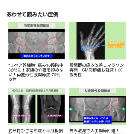
b
o
あわせて読みたい症例
o
k
“リペア幹細胞” 痛み10段階中
股関節の痛み改善しマラソン
8が3に！家族の介護を諦めな
再開 CM関節症も軽減！60
い！両変形性股関節症 70代
歳男性
女性
変形性ひざ関節症と半月板損
痛み激減で人工関節回避！