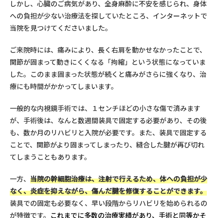
しかし、心臓のご病気があり、全身麻酔に不安を感じられ、身体
への負担が少ない治療法を探していたところ、インターネットで
当院を見つけてくださいました。
ご来院時には、痛みにより、長く右肩を動かせなかったことで、
関節が固まって動きにくくなる「拘縮」という状態になっていま
した。このまま固まった状態が続くと痛みがさらに強くなり、治
療にも時間がかかってしまいます。
一般的な内視鏡手術では、
１
センチほどの小さな傷で済みます
が、手術後は、なんと数週間装具で固定する必要があり、その後
も、数か月のリハビリと入院が必要です。また、装具で固定する
ことで、関節がより固まってしまったり、縫合した腱が再び切れ
てしまうこともあります。
一方、
当院の幹細胞治療は、注射で行えるため、体への負担が少
なく、炎症を抑えながら、傷んだ腱を修復することができます。
装具での固定も必要なく、早い段階からリハビリを始められるの
が特徴です。
これまでに多数の治療実績があり、手術と同等かそ