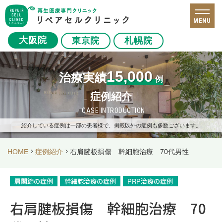
MENU
大阪院
東京院
札幌院
15,000
治療実績
例
症例紹介
CASE INTRODUCTION
紹介している症例は一部の患者様で、掲載以外の症例も多数ございます。
HOME
症例紹介
右肩腱板損傷 幹細胞治療 70代男性
肩関節の症例
幹細胞治療の症例
PRP治療の症例
右肩腱板損傷 幹細胞治療 70