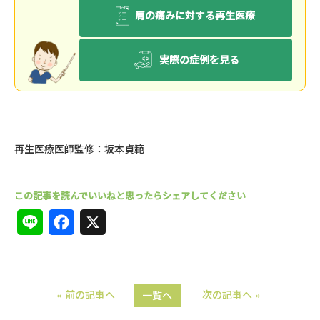
肩の痛みに対する再生医療
実際の症例を見る
再生医療医師監修：坂本貞範
L
F
X
i
a
n
c
« 前の記事へ
次の記事へ »
一覧へ
e
e