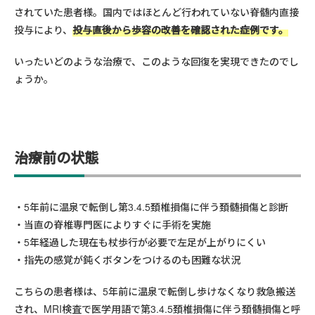
されていた患者様。国内ではほとんど行われていない脊髄内直接
投与により、
投与直後から歩容の改善を確認された症例です。
いったいどのような治療で、このような回復を実現できたのでし
ょうか。
治療前の状態
5年前に温泉で転倒し第3.4.5頚椎損傷に伴う頚髄損傷と診断
当直の脊椎専門医によりすぐに手術を実施
5年経過した現在も杖歩行が必要で左足が上がりにくい
指先の感覚が鈍くボタンをつけるのも困難な状況
こちらの患者様は、5年前に温泉で転倒し歩けなくなり救急搬送
され、MRI検査で医学用語で第3.4.5頚椎損傷に伴う頚髄損傷と呼