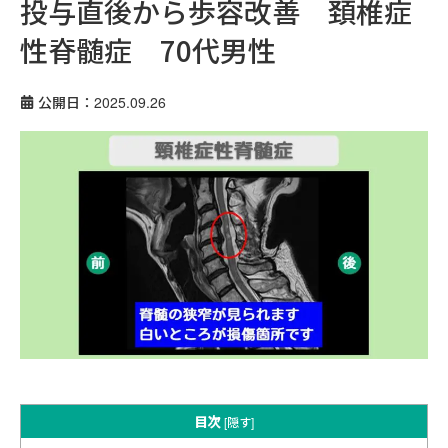
投与直後から歩容改善 頚椎症
性脊髄症 70代男性
公開日：2025.09.26
目次
[
隠す
]