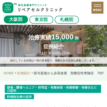
MENU
大阪院
東京院
札幌院
15,000
治療実績
例
症例紹介
CASE INTRODUCTION
紹介している症例は一部の患者様で、掲載以外の症例も多数ございます。
HOME
症例紹介
投与直後から歩容改善 頚椎症性脊髄症 70代
頚椎・腰椎ヘルニア・狭窄症・脊髄損傷・脊髄梗塞・脊髄炎など
の症例
幹細胞治療の症例