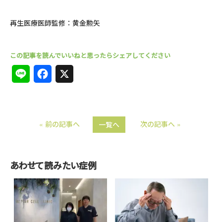
再生医療医師監修：黄金勲矢
L
F
X
i
a
n
c
« 前の記事へ
次の記事へ »
一覧へ
e
e
b
o
あわせて読みたい症例
o
k