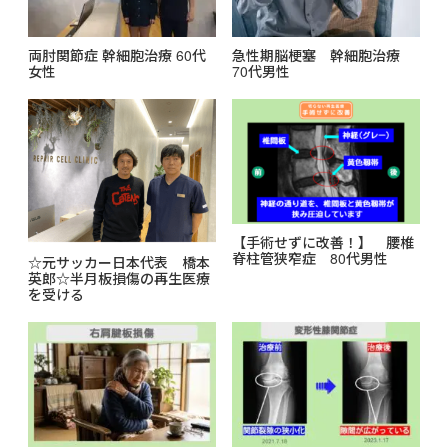
両肘関節症 幹細胞治療 60代
急性期脳梗塞 幹細胞治療
女性
70代男性
【手術せずに改善！】 腰椎
脊柱管狭窄症 80代男性
☆元サッカー日本代表 橋本
英郎☆半月板損傷の再生医療
を受ける