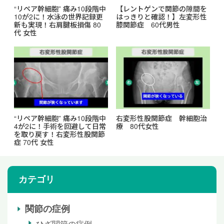
“リペア幹細胞” 痛み10段階中
【レントゲンで関節の隙間を
10が2に！水泳の世界記録更
はっきりと確認！】左変形性
新も実現！右肩腱板損傷 80
膝関節症 60代男性
代 女性
“リペア幹細胞” 痛み10段階中
右変形性股関節症 幹細胞治
4が2に！手術を回避して日常
療 80代女性
を取り戻す！右変形性股関節
症 70代 女性
カテゴリ
関節の症例