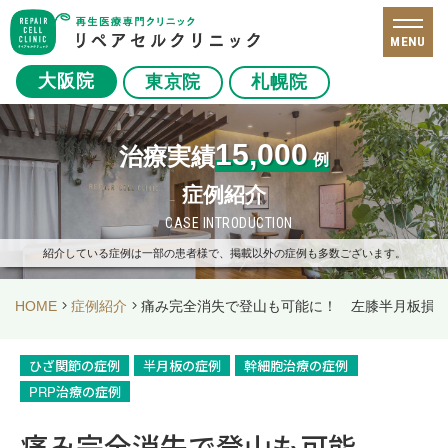
MENU
大阪院
東京院
札幌院
15,000
治療実績
例
症例紹介
CASE INTRODUCTION
紹介している症例は一部の患者様で、掲載以外の症例も多数ございます。
HOME
症例紹介
痛み完全消失で登山も可能に！ 左膝半月板損傷
ひざ関節の症例
半月板の症例
幹細胞治療の症例
PRP治療の症例
痛み完全消失で登山も可能