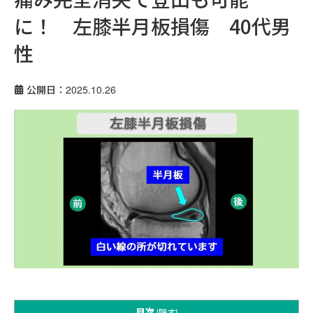
に！ 左膝半月板損傷 40代男
性
公開日：2025.10.26
目次
[
隠す
]