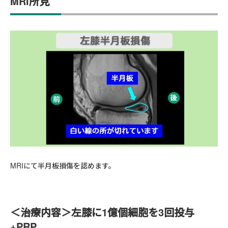
MRI所見
MRIにて半月板損傷を認めます。
＜
治療内容
＞左膝に1億個細胞を3回投与
+PRP