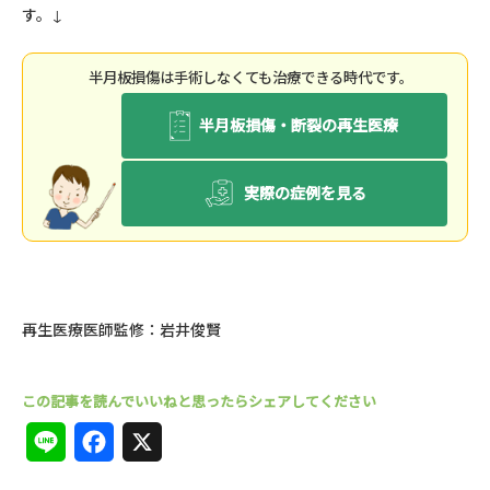
す
。
↓
半⽉板損傷は⼿術しなくても治療できる時代です。
半月板損傷・断裂の再生医療
実際の症例を見る
再生医療医師監修：岩井俊賢
L
F
X
i
a