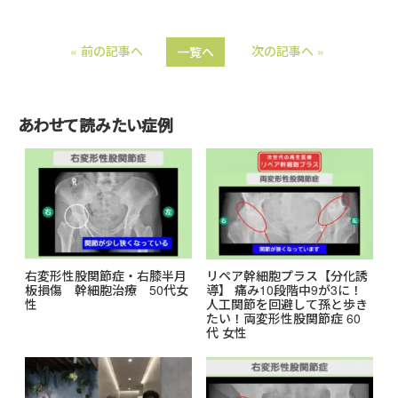
n
c
« 前の記事へ
次の記事へ »
一覧へ
e
e
b
o
あわせて読みたい症例
o
k
右変形性股関節症・右膝半月
リペア幹細胞プラス【分化誘
板損傷 幹細胞治療 50代女
導】 痛み10段階中9が3に！
性
人工関節を回避して孫と歩き
たい！両変形性股関節症 60
代 女性