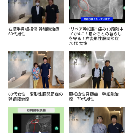
右膝半月板損傷 幹細胞治療
“リペア幹細胞” 痛み10段階中
60代男性
10が4に！猫たちとの暮らし
を守る！右変形性股関節症
70代 女性
60代女性 変形性膝関節症の
頚椎症性脊髄症 幹細胞治
幹細胞治療
療 70代男性