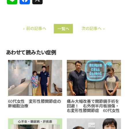
i
a
n
c
« 前の記事へ
次の記事へ »
一覧へ
e
e
b
o
あわせて読みたい症例
o
k
60代女性 変形性膝関節症の
痛み大幅改善で関節鏡手術を
幹細胞治療
回避！ 右外側半月板損傷・
右変形性膝関節症 60代女性