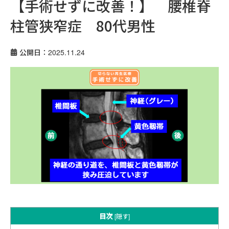
【手術せずに改善！】 腰椎脊
柱管狭窄症 80代男性
公開日：2025.11.24
目次
[
隠す
]