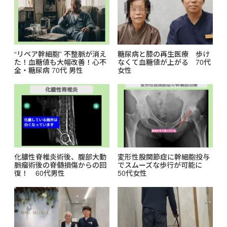
“リペア幹細胞” 不整脈が消え
糖尿病と膝の再生医療 歩け
た！血糖値も大幅改善！心不
なくて血糖値が上がる 70代
全・糖尿病 70代 男性
女性
化膿性脊椎炎術後、腹部大動
変形性股関節症に幹細胞投与
脈瘤術後の脊髄損傷からの回
でスムーズな歩行が可能に
復！ 60代男性
50代女性