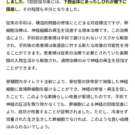
しました
。5回目投与後には、
下肢全体にあったしびれが膝下に
限局
し、その程度も半分となりました。
従来の手術は、構造的問題の修復にとどまる対症療法ですが、幹
細胞治療は、神経組織の再生を促進する根本治療です。この治療
法により、手術前の患者様は手術で避けられないリスクから解放
され、手術後の患者様は後遺症に対する新たな改善の可能性を得
ることができます。患者様は従来の治療で必要とされていた長期
間の入院生活から解放され、通院治療のみで神経の再生を目指す
ことができます。
脊髄腔内ダイレクト注射により、脊柱管の狭窄部で損傷した神経
細胞に直接幹細胞を届けることができ、神経の修復・再生を促し
たことで、このような素晴らしい改善が実現したのです。手術で
神経の圧迫を取り除かなくても、幹細胞による神経の回復促進に
より、症状が改善することが証明されました。ただし、冷凍せず
培養された生き生きした幹細胞でなければ、このような良い成績
はみられないでしょう。