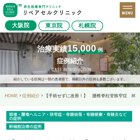
MENU
大阪院
東京院
札幌院
15,000
治療実績
例
症例紹介
CASE INTRODUCTION
紹介している症例は一部の患者様で、掲載以外の症例も多数ございます。
HOME
症例紹介
【手術せずに改善！】 腰椎脊柱管狭窄症 80
頚椎・腰椎ヘルニア・狭窄症・脊髄損傷・脊髄梗塞・脊髄炎など
の症例
幹細胞治療の症例