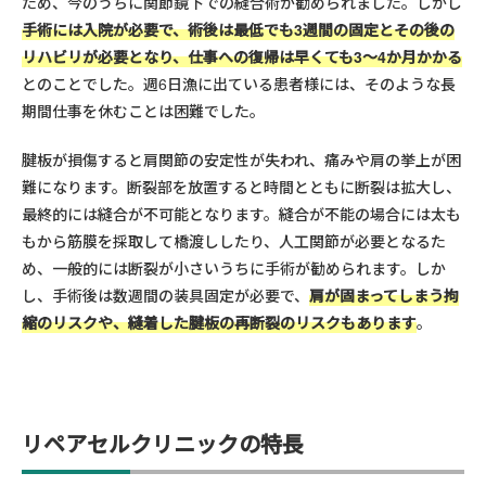
ため、今のうちに関節鏡下での縫合術が勧められました。しかし
手術には入院が必要で、術後は最低でも3週間の固定とその後の
リハビリが必要となり、仕事への復帰は早くても3〜4か月かかる
とのことでした。週6日漁に出ている患者様には、そのような長
期間仕事を休むことは困難でした。
腱板が損傷すると肩関節の安定性が失われ、痛みや肩の挙上が困
難になります。断裂部を放置すると時間とともに断裂は拡大し、
最終的には縫合が不可能となります。縫合が不能の場合には太も
もから筋膜を採取して橋渡ししたり、人工関節が必要となるた
め、一般的には断裂が小さいうちに手術が勧められます。しか
し、手術後は数週間の装具固定が必要で、
肩が固まってしまう拘
縮のリスクや、縫着した腱板の再断裂のリスクもあります
。
リペアセルクリニックの特長