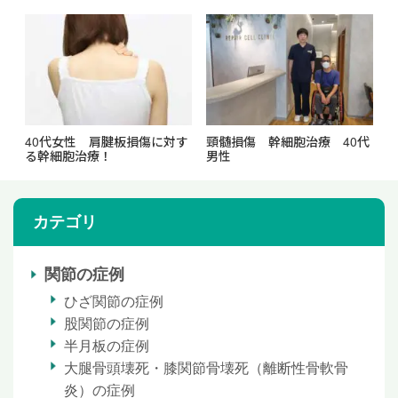
40代女性 肩腱板損傷に対す
頸髄損傷 幹細胞治療 40代
る幹細胞治療！
男性
カテゴリ
関節の症例
ひざ関節の症例
股関節の症例
半月板の症例
大腿骨頭壊死・膝関節骨壊死（離断性骨軟骨
炎）の症例