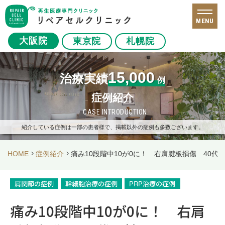
MENU
大阪院
東京院
札幌院
15,000
治療実績
例
症例紹介
CASE INTRODUCTION
紹介している症例は一部の患者様で、掲載以外の症例も多数ございます。
HOME
症例紹介
痛み10段階中10が0に！ 右肩腱板損傷 40代
肩関節の症例
幹細胞治療の症例
PRP治療の症例
痛み10段階中10が0に！ 右肩