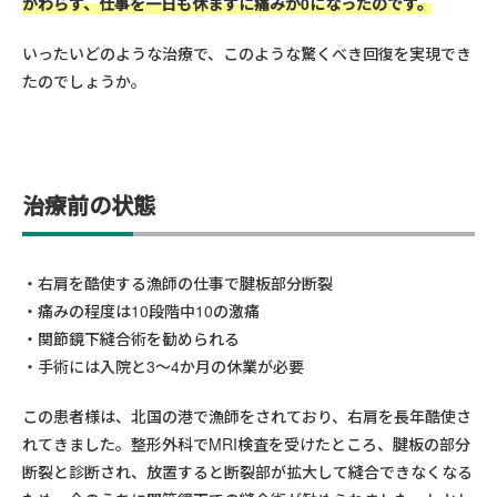
かわらず、仕事を一日も休まずに痛みが0になったのです。
いったいどのような治療で、このような驚くべき回復を実現でき
たのでしょうか。
治療前の状態
右肩を酷使する漁師の仕事で腱板部分断裂
痛みの程度は10段階中10の激痛
関節鏡下縫合術を勧められる
手術には入院と3〜4か月の休業が必要
この患者様は、北国の港で漁師をされており、右肩を長年酷使さ
れてきました。整形外科でMRI検査を受けたところ、腱板の部分
断裂と診断され、放置すると断裂部が拡大して縫合できなくなる