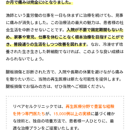
か月で痛みは完全に0となりました。
漁師という重労働の仕事を一日も休まずに治療を続けても、見事
に痛みが消失しました。この治療法の最大の魅力は、患者様の社
会生活を中断させないことです。
入院が不要で固定期間もないた
め、家事や育児、仕事を休むことなく根本治療を目指すことがで
き、普段通りの生活をしつつ改善を図れます
。なお、冷凍せず培
養された生き生きした幹細胞でなければ、このような良い成績は
みられないでしょう。
腱板損傷と診断された方で、入院や長期の休業を避けながら痛み
を取りたい方に、当院の再生医療は新たな可能性を提供します。
腱板損傷でお悩みの方は、ぜひ当院へご相談ください。
リペアセルクリニックでは、
再生医療分野で豊富な経験
を持つ専門医たち
が、
15,000例以上の実績
に基づく確か
な技術と、独自の培養方法で、患者様一人ひとりに、最
適な治療プランをご提案いたします。