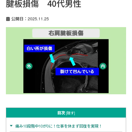
腱板損傷 40代男性
公開日：2025.11.25
目次
[
隠す
]
痛み10段階中10が0に！仕事を休まず回復を実現！