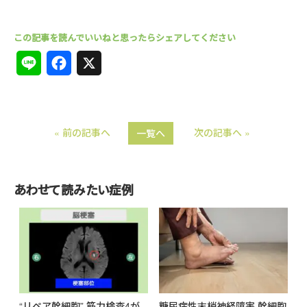
L
F
X
i
a
n
c
« 前の記事へ
次の記事へ »
一覧へ
e
e
b
o
あわせて読みたい症例
o
k
“リペア幹細胞” 筋力検査4が
糖尿病性末梢神経障害 幹細胞