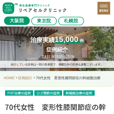
MENU
大阪院
東京院
札幌院
15,000
治療実績
例
症例紹介
CASE INTRODUCTION
紹介している症例は一部の患者様で、掲載以外の症例も多数ございます。
HOME
症例紹介
70代女性 変形性膝関節症の幹細胞治療
PRP治療の症例
ひざ関節の症例
幹細胞治療の症例
70代女性 変形性膝関節症の幹