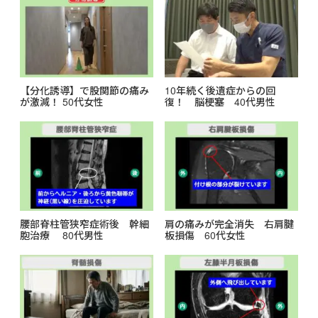
k
【分化誘導】で股関節の痛み
10年続く後遺症からの回
が激減！ 50代女性
復！ 脳梗塞 40代男性
腰部脊柱管狭窄症術後 幹細
肩の痛みが完全消失 右肩腱
胞治療 80代男性
板損傷 60代女性