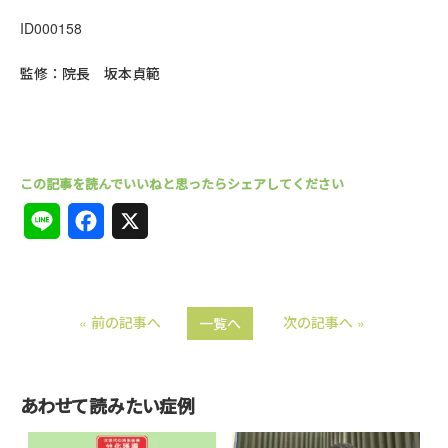
ID000158
監修：院長 坂本貞範
L
F
X
i
a
n
c
« 前の記事へ
次の記事へ »
一覧へ
e
e
b
o
あわせて読みたい症例
o