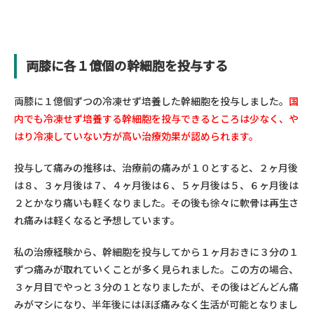
両膝に各１億個の幹細胞を投与する
両膝に１億個ずつの冷凍せず培養した幹細胞を投与しました。
国
内でも冷凍せず培養する幹細胞を投与できるところは少なく、や
はり冷凍していない方が高い治療効果が認められます。
投与して痛みの推移は、治療前の痛みが１０とすると、２ヶ月後
は８、３ヶ月後は７、４ヶ月後は６、５ヶ月後は５、６ヶ月後は
２とかなり痛いも軽くなりました。その後も徐々に軟骨は再生さ
れ痛みは軽くなると予想しています。
私の治療経験から、幹細胞を投与してから１ヶ月おきに３分の１
ずつ痛みが取れていくことが多く見られました。この方の場合、
３ヶ月目でやっと３分の１となりましたが、その後はどんどん痛
みがマシになり、半年後にはほぼ痛みなく生活が可能となりまし