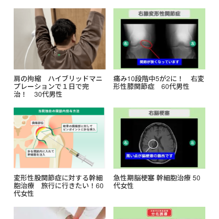
o
k
肩の拘縮 ハイブリッドマニ
痛み10段階中5が2に！ 右変
プレーションで１日で完
形性膝関節症 60代男性
治！ 30代男性
変形性股関節症に対する幹細
急性期脳梗塞 幹細胞治療 50
胞治療 旅行に行きたい！60
代女性
代女性