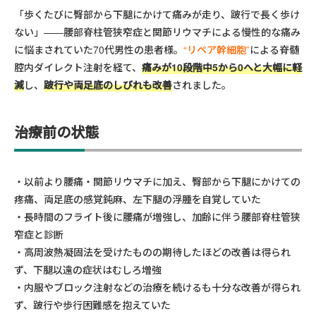
「歩くたびに臀部から下腿にかけて痛みが走り、跛行で長く歩け
ない」——腰部脊柱管狭窄症と関節リウマチによる慢性的な痛み
に悩まされていた70代男性の患者様。
“リペア幹細胞”
による脊髄
腔内ダイレクト注射を経て、
痛みが10段階中5から0へと大幅に軽
減
し、
跛行や両足底のしびれも改善
されました。
治療前の状態
以前より腰痛・関節リウマチに加え、臀部から下腿にかけての
疼痛、両足底の感覚鈍麻、左下腿の浮腫を自覚していた
長時間のフライト後に腰痛が増強し、加齢に伴う腰部脊柱管狭
窄症と診断
高周波熱凝固法を受けたものの期待したほどの改善は得られ
ず、
下腿以遠の症状はむしろ増強
内服やブロック注射などの治療を続けるも十分な改善が得られ
ず、跛行や歩行困難感を抱えていた