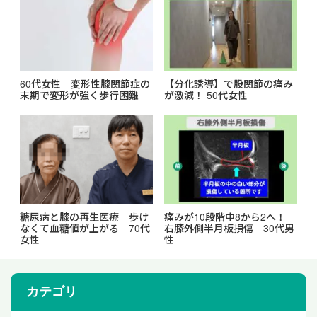
60代女性 変形性膝関節症の
【分化誘導】で股関節の痛み
末期で変形が強く歩行困難
が激減！ 50代女性
糖尿病と膝の再生医療 歩け
痛みが10段階中8から2へ！
なくて血糖値が上がる 70代
右膝外側半月板損傷 30代男
女性
性
カテゴリ