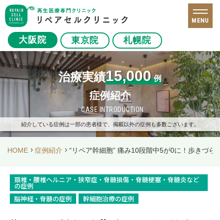
MENU
大阪院
東京院
札幌院
15,000
治療実績
例
症例紹介
CASE INTRODUCTION
紹介している症例は一部の患者様で、掲載以外の症例も多数ございます。
HOME
症例紹介
“リペア幹細胞” 痛み10段階中5が0に！歩きづら
頚椎・腰椎ヘルニア・狭窄症・脊髄損傷・脊髄梗塞・脊髄炎など
の症例
脳神経・脊髄の症例
幹細胞治療の症例