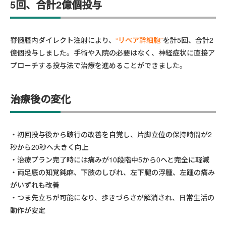
5回、合計2億個投与
脊髄腔内ダイレクト注射により、
“リペア幹細胞”
を計5回、合計2
億個投与しました。手術や入院の必要はなく、神経症状に直接ア
プローチする投与法で治療を進めることができました。
治療後の変化
初回投与後から跛行の改善を自覚し、片脚立位の保持時間が2
秒から20秒へ大きく向上
治療プラン完了時には痛みが10段階中5から0へと完全に軽減
両足底の知覚鈍麻、下肢のしびれ、左下腿の浮腫、左踵の痛み
がいずれも改善
つま先立ちが可能になり、
歩きづらさが解消され、日常生活の
動作が安定