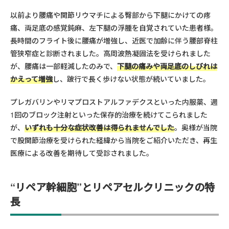
以前より腰痛や関節リウマチによる臀部から下腿にかけての疼
痛、両足底の感覚鈍麻、左下腿の浮腫を自覚されていた患者様。
長時間のフライト後に腰痛が増強し、近医で加齢に伴う腰部脊柱
管狭窄症と診断されました。高周波熱凝固法を受けられました
が、腰痛は一部軽減したのみで、
下腿の痛みや両足底のしびれは
かえって増強
し、跛行で長く歩けない状態が続いていました。
プレガバリンやリマプロストアルファデクスといった内服薬、週
1回のブロック注射といった保存的治療を続けてこられました
が、
いずれも十分な症状改善は得られませんでした
。奥様が当院
で股関節治療を受けられた経緯から当院をご紹介いただき、再生
医療による改善を期待して受診されました。
“リペア幹細胞”とリペアセルクリニックの特
長