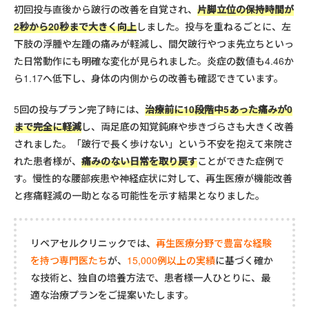
初回投与直後から跛行の改善を自覚され、
片脚立位の保持時間が
2秒から20秒まで大きく向上
しました。投与を重ねるごとに、左
下肢の浮腫や左踵の痛みが軽減し、間欠跛行やつま先立ちといっ
た日常動作にも明確な変化が見られました。炎症の数値も4.46か
ら1.17へ低下し、身体の内側からの改善も確認できています。
5回の投与プラン完了時には、
治療前に10段階中5あった痛みが0
まで完全に軽減
し、両足底の知覚鈍麻や歩きづらさも大きく改善
されました。「跛行で長く歩けない」という不安を抱えて来院さ
れた患者様が、
痛みのない日常を取り戻す
ことができた症例で
す。慢性的な腰部疾患や神経症状に対して、再生医療が機能改善
と疼痛軽減の一助となる可能性を示す結果となりました。
リペアセルクリニックでは、
再生医療分野で豊富な経験
を持つ専門医たち
が、
15,000例以上の実績
に基づく確か
な技術と、独自の培養方法で、患者様一人ひとりに、最
適な治療プランをご提案いたします。