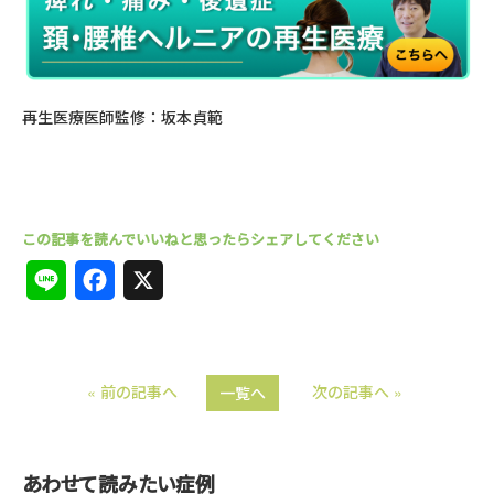
再生医療医師監修：坂本貞範
L
F
X
i
a
n
c
« 前の記事へ
次の記事へ »
一覧へ
e
e
b
o
あわせて読みたい症例