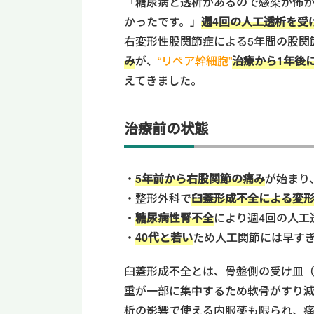
「糖尿病と透析があるので感染が怖
かったです。」
週4回の人工透析を受
右変形性股関節症
による
5年間
の股関
み
が、
“リペア幹細胞”
治療から1年後に
えてきました。
治療前の状態
5年前
から右股関節の痛み
が始まり
整形外科で
臼蓋形成不全による変
糖尿病性腎不全
により週4回の人工
40代
と若い
ため人工関節には早す
臼蓋形成不全とは、骨盤側の受け皿
重が一部に集中するため軟骨がすり
析の影響で使える内服薬も限られ、