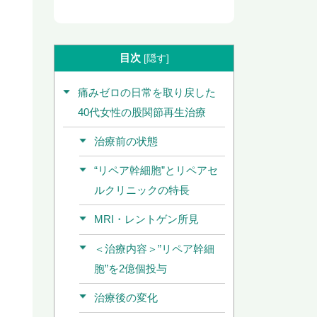
目次
[
隠す
]
痛みゼロの日常を取り戻した
40代女性の股関節再生治療
治療前の状態
“リペア幹細胞”とリペアセ
ルクリニックの特長
MRI・レントゲン所見
＜治療内容＞”リペア幹細
胞”を2億個投与
治療後の変化