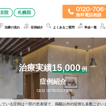
0120-706
京院
札幌院
無料電話相談
治療の流れ
症例紹介
よくあるご質問
料金一覧
15,000
治療実績
例
症例紹介
CASE INTRODUCTION
している症例は一部の患者様で、掲載以外の症例も多数ござい