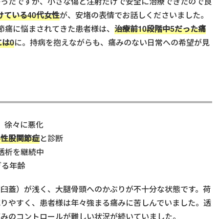
かったですが、小さな傷と注射だけで安全に治療できたので良
けている
40代女性
が、安堵の表情でお話しくださいました。
節痛に悩まされてきた患者様は、
治療前
10段階中5
だった痛
は0
に。持病を抱えながらも、痛みのない日常への希望が見
、徐々に悪化
形性股関節症
と診断
透析を継続中
ぎる年齢
（臼蓋）が浅く、大腿骨頭へのかぶりが不十分な状態です。荷
減りやすく、患者様は年々強まる痛みに苦しんでいました。透
痛みのコントロールが難しい状況が続いていました。