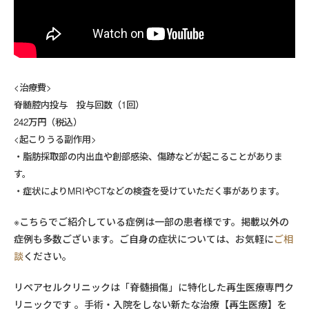
<治療費>
脊髄腔内投与 投与回数（1回）
242万円（税込）
<起こりうる副作用>
・脂肪採取部の内出血や創部感染、傷跡などが起こることがありま
す。
・症状によりMRIやCTなどの検査を受けていただく事があります。
※こちらでご紹介している症例は一部の患者様です。掲載以外の
症例も多数ございます。ご自身の症状については、お気軽に
ご相
談
ください。
リペアセルクリニックは「脊髄損傷」に特化した再生医療専門ク
リニックです 。手術・入院をしない新たな治療【再生医療】を