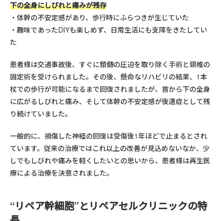
下の全身にしびれと痛みが残存
体幹の不安定感があり、歩行時にふらつきが生じていた
趣味であったDIYも楽しめず、日常生活にも支障をきたしてい
た
患者様は交通事故後、すぐに頚髄の圧迫を取り除く手術と頸椎の
固定術を受けられました。その後、懸命なリハビリの結果、1本
杖での歩行が可能になるまで回復されましたが、首から下の全身
に広がるしびれと痛み、そして体幹の不安定感が後遺症として残
り続けていました。
一般的に、損傷した神経の回復は受傷後1年ほどで止まるとされ
ています。従来の治療ではこれ以上の改善が見込めないなか、少
しでもしびれや痛みを軽くしたいとの思いから、患者様は再生医
療による治療を決意されました。
“リペア幹細胞”とリペアセルクリニックの特
長