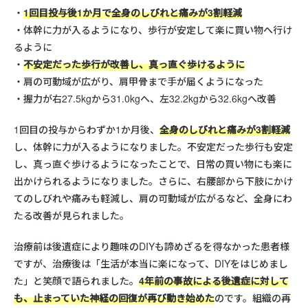
1回目投与後1か月で全身のしびれと痛みが3割軽減
体幹に力が入るようになり、歩行が安定して楽に買い物へ行け
るように
不安定だった歩行が改善し、真っ直ぐ歩けるように
肩の可動域が広がり、肩甲骨まで手が届くようになった
握力が右27.5kgから31.0kgへ、左32.2kgから32.6kgへ改善
1回目の投与からわずか1か月後、
全身のしびれと痛みが3割軽減
し、体幹に力が入るようになりました。不安定だった歩行も安定
し、真っ直ぐ歩けるようになったことで、日常の買い物にも楽に
出かけられるようになりました。さらに、右腰部から下肢にかけ
てのしびれや痛みも軽減し、肩の可動域が広がるなど、全身にわ
たる改善が見られました。
治療前は後遺症により趣味のDIYも諦めざるを得なかった患者様
ですが、治療後は「生活が本当に楽になって、DIYをはじめまし
た」と笑顔で語られました。
4年前の事故による後遺症に対して
も、止まっていた神経の回復が再び動き始めた
のです。組織の再