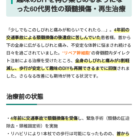
った60代男性の頚髄損傷・再生治療
「少しでもこのしびれと痛みが和らいでくれたら…」。
4年前の
交通事故による頚髄損傷の後遺症に苦しんでいた
患者様。首から
下の全身に広がるしびれと痛み、不安定な体幹に悩まされ続ける
日々を過ごされていました。
“リペア幹細胞”
の脊髄腔内ダイレク
ト注射による治療を受けたところ、
全身のしびれと痛みが3割軽
減し、歩行が安定して趣味のDIYも再開できるまでに回復
されま
した。さらなる改善にも期待が持てる状況です。
治療前の状態
4年前に交通事故で頚髄損傷を受傷
し、緊急手術（頚髄の圧迫
除去・頸椎固定術）を実施
リハビリにより1本杖での歩行は可能になったものの、
首から