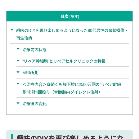
目次
[
隠す
]
趣味のDIYを再び楽しめるようになった60代男性の頚髄損傷・
再生治療
治療前の状態
“リペア幹細胞”とリペアセルクリニックの特長
MRI所見
＜治療内容＞脊髄くも膜下腔に2500万個の”リペア幹細
胞”を計4回投与（脊髄腔内ダイレクト注射）
治療後の変化
趣味のDIYを再び楽しめるようにな