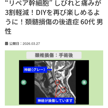
“リペア幹細胞” しびれと痛みが
3割軽減！DIYを再び楽しめるよ
うに！頚髄損傷の後遺症 60代 男
性
公開日：2026.03.27