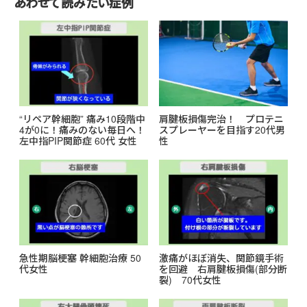
あわせて読みたい症例
o
k
“リペア幹細胞” 痛み10段階中
肩腱板損傷完治！ プロテニ
4が0に！痛みのない毎日へ！
スプレーヤーを目指す20代男
左中指PIP関節症 60代 女性
性
急性期脳梗塞 幹細胞治療 50
激痛がほぼ消失、関節鏡手術
代女性
を回避 右肩腱板損傷(部分断
裂) 70代女性