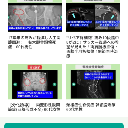
17年来の痛みが軽減し人工関
“リペア幹細胞” 痛み10段階中
節回避！ 右大腿骨頭壊死
8が2に！サッカー復帰への希
症 60代男性
望が見えた！両肩腱板損傷・
両膝半月板損傷 4関節同時治
療
【分化誘導】 両変形性股関
頚椎症性脊髄症 幹細胞治療
節症(臼蓋形成不全) 60代女性
60代男性