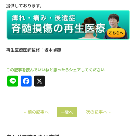
提供しております。
再生医療医師監修：坂本貞範
L
F
X
i
a
n
c
« 前の記事へ
次の記事へ »
一覧へ
e
e
b
o