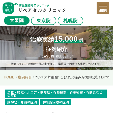
MENU
大阪院
東京院
札幌院
15,000
治療実績
例
症例紹介
CASE INTRODUCTION
紹介している症例は一部の患者様で、掲載以外の症例も多数ございます。
HOME
症例紹介
“リペア幹細胞” しびれと痛みが3割軽減！DIY
頚椎・腰椎ヘルニア・狭窄症・脊髄損傷・脊髄梗塞・脊髄炎など
の症例
脳神経・脊髄の症例
幹細胞治療の症例