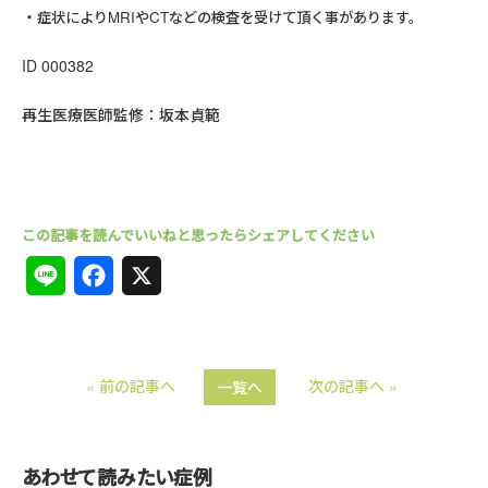
症状によりMRIやCTなどの検査を受けて頂く事があります。
ID 000382
再生医療医師監修：坂本貞範
L
F
X
i
a
n
c
« 前の記事へ
次の記事へ »
一覧へ
e
e
b
o
あわせて読みたい症例