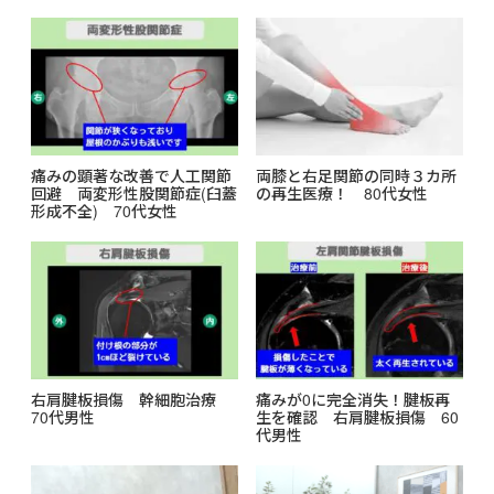
o
k
痛みの顕著な改善で人工関節
両膝と右足関節の同時３カ所
回避 両変形性股関節症(臼蓋
の再生医療！ 80代女性
形成不全) 70代女性
右肩腱板損傷 幹細胞治療
痛みが0に完全消失！腱板再
70代男性
生を確認 右肩腱板損傷 60
代男性