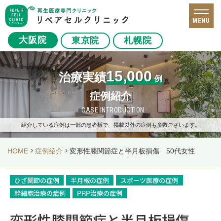
MENU
大阪院
東京院
札幌院
15,000
治療実績
例
症例紹介
CASE INTRODUCTION
紹介している症例は一部の患者様で、掲載以外の症例も多数ございます。
HOME
症例紹介
変形性膝関節症と半月板損傷 50代女性
ひざ関節の症例
半月板の症例
スポーツ医療の症例
幹細胞治療の症例
PRP治療の症例
変形性膝関節症と半月板損傷