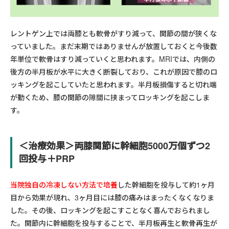
レントゲン上では両膝とも軟骨がすり減って、関節の間が狭くな
っていました。まだ末期ではありませんが放置しておくと今後数
年単位で軟骨はすり減っていくと思われます。MRIでは、内側の
後方の半月板が水平に大きく断裂しており、これが原因で膝のロ
ッキングを起こしていたと思われます。半月板損傷すると切れ端
が動くため、膝の関節の隙間に挟まってロッキングを起こしま
す。
＜治療効果＞両膝関節に幹細胞5000万個ずつ2
回投与＋PRP
当院独自の冷凍しない方法で培養
した幹細胞を投与して約1ヶ月
目から効果が現れ、3ヶ月目には膝の痛みはまったくなくなりま
した。その後、ロッキングを起こすことなく喜んでおられまし
た。関節内に幹細胞を投与することで、半月板再生と軟骨再生が