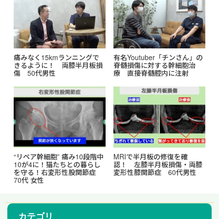
痛みなく15kmランニングで
有名Youtuber「チンさん」の
きるように！ 両膝半月板損
脊髄損傷に対する幹細胞治
傷 50代男性
療 直接脊髄腔内に注射
“リペア幹細胞” 痛み10段階中
MRIで半月板の修復を確
10が4に！猫たちとの暮らし
認！ 左膝半月板損傷・両膝
を守る！右変形性股関節症
変形性膝関節症 60代男性
70代 女性
カテゴリ