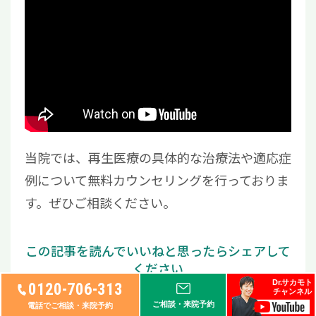
当院では、再生医療の具体的な治療法や適応症
例について無料カウンセリングを行っておりま
す。ぜひご相談ください。
Dr.サカモト
0120-706-313
チャンネル
L
F
X
ご相談・来院予約
電話でご相談・来院予約