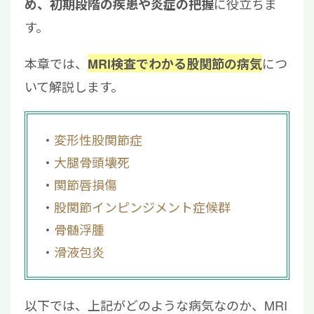
に役立ちま
め、初期段階の疾患や炎症の把握
4.2
MRI検査を受けるときの服装は？
5
股関節の痛みはMRI検査を受けて原因を特定
す。
しよう
本章では、
につ
MRI検査でわかる股関節の病気
いて解説します。
変形性股関節症
大腿骨頭壊死
関節唇損傷
股関節インピンジメント症候群
骨髄浮腫
滑液包炎
以下では、上記がどのような病気なのか、MRI