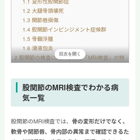
1.1
変形性股関節症
1.2
大腿骨頭壊死
1.3
関節唇損傷
1.4
股関節インピンジメント症候群
1.5
骨髄浮腫
1.6
滑液包炎
目次を開く
2
股関節の検査に用いられる「MRI検査」の特
徴
2.1
MRI検査でわかること
2.2
MRI検査の費用
股関節のMRI検査でわかる病
2.3
レントゲンやCT検査との違い
気一覧
3
股関節に対するMRI検査の流れ・撮り方
4
股関節のMRI検査についてよくある質問
股関節のMRI検査では、
骨の変形だけでなく、
4.1
どんなときにMRI検査を受ければい
軟骨や関節唇、骨内部の異常まで確認できるた
い？