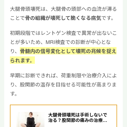
大腿骨頭壊死は、大腿骨の頭部への血流が滞る
ことで
です。
骨の組織が壊死して脆くなる病気
初期段階ではレントゲン検査で異常が出ないこ
とが多いため、MRI検査での診断が中心とな
り、
骨髄内の信号変化として壊死の兆候を捉え
られます。
早期に診断できれば、荷重制限や治療介入によ
り、股関節の温存を目指せる可能性が高まりま
す。
大腿骨頭壊死は手術しないで
治る？股関節の痛みの治療法
について解説【医師監修】