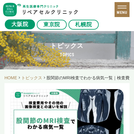
MENU
大阪院
東京院
札幌院
トピックス
TOPICS
HOME
トピックス
股関節のMRI検査でわかる病気一覧｜検査費