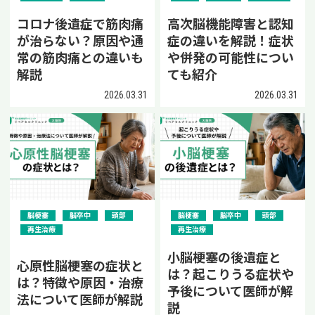
コロナ後遺症で筋肉痛
高次脳機能障害と認知
が治らない？原因や通
症の違いを解説！症状
常の筋肉痛との違いも
や併発の可能性につい
解説
ても紹介
2026.03.31
2026.03.31
脳梗塞
脳卒中
頭部
脳梗塞
脳卒中
頭部
再生治療
再生治療
小脳梗塞の後遺症と
心原性脳梗塞の症状と
は？起こりうる症状や
は？特徴や原因・治療
予後について医師が解
法について医師が解説
説