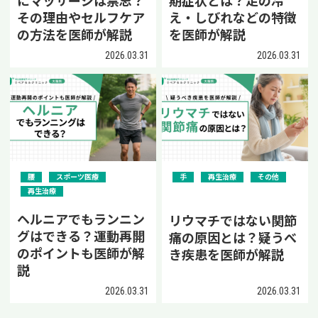
にマッサージは禁忌？
期症状とは？足の冷
その理由やセルフケア
え・しびれなどの特徴
の方法を医師が解説
を医師が解説
2026.03.31
2026.03.31
腰
スポーツ医療
手
再生治療
その他
再生治療
ヘルニアでもランニン
リウマチではない関節
グはできる？運動再開
痛の原因とは？疑うべ
のポイントも医師が解
き疾患を医師が解説
説
2026.03.31
2026.03.31