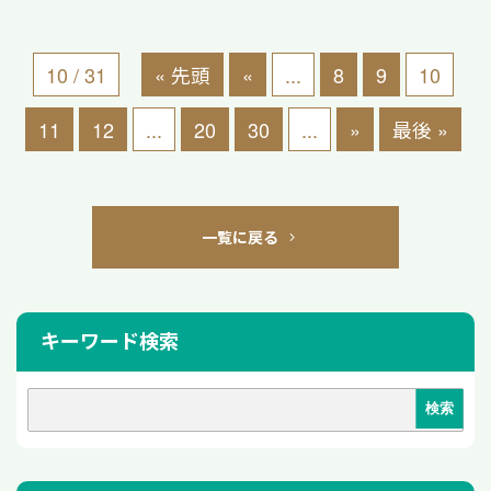
10 / 31
« 先頭
«
...
8
9
10
11
12
...
20
30
...
»
最後 »
一覧に戻る
キーワード検索