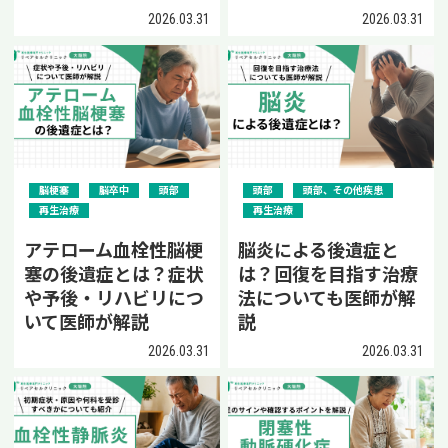
2026.03.31
2026.03.31
脳梗塞
脳卒中
頭部
頭部
頭部、その他疾患
再生治療
再生治療
アテローム血栓性脳梗
脳炎による後遺症と
塞の後遺症とは？症状
は？回復を目指す治療
や予後・リハビリにつ
法についても医師が解
いて医師が解説
説
2026.03.31
2026.03.31