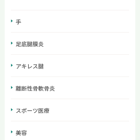
手
足底腱膜炎
アキレス腱
離断性骨軟骨炎
スポーツ医療
美容