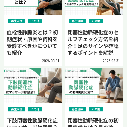
再生治療
その他
再生治療
その他
血栓性静脈炎とは？初
閉塞性動脈硬化症のセ
期症状・原因や何科を
ルフチェック方法を紹
受診すべきかについて
介！足のサインや確認
も紹介
するポイントを解説
2026.03.31
2026.03.31
再生治療
その他
再生治療
その他
下肢閉塞性動脈硬化症
閉塞性動脈硬化症の初