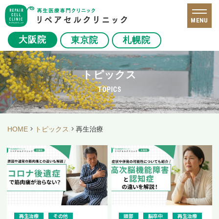
MENU
大阪院
東京院
札幌院
トピックス
TOPICS
HOME
トピックス
再生治療
再生治療
その他
頭部
脳卒中
再生治療