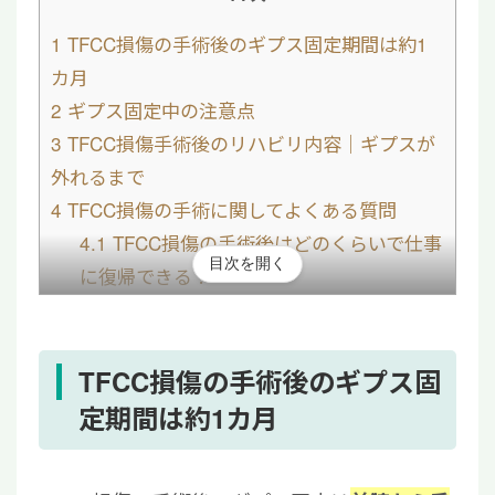
1
TFCC損傷の手術後のギプス固定期間は約1
カ月
2
ギプス固定中の注意点
3
TFCC損傷手術後のリハビリ内容｜ギプスが
外れるまで
4
TFCC損傷の手術に関してよくある質問
4.1
TFCC損傷の手術後はどのくらいで仕事
目次を開く
に復帰できる？
4.2
TFCC損傷の手術後の入院期間はどのく
らい？
4.3
TFCC損傷の手術費用の目安は？
TFCC損傷の手術後のギプス固
5
【まとめ】TFCC損傷の手術後のギプス固定
定期間は約1カ月
期間は約1カ月！注意点を守って早期回復を目
指そう