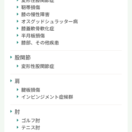
変形性膝関節症
靭帯損傷
膝の慢性障害
オスグッドシュラッター病
膝蓋軟骨軟化症
半月板損傷
膝部、その他疾患
股関節
変形性股関節症
肩
腱板損傷
インピンジメント症候群
肘
ゴルフ肘
テニス肘