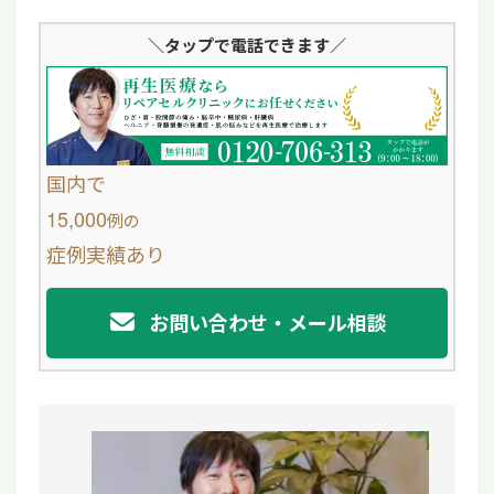
i
a
＼タップ
で電話できます／
n
c
e
e
b
o
国内で
o
15,000
例
の
症例実績あり
k
お問い合わせ・メール相談