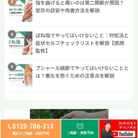
指を曲げると痛いのは第二関節が原因？
受診の目安や改善方法を解説
ばね指でやってはいけないこと｜対処法と
症状セルフチェックリストを解説【医師
監修】
ブシャール結節でやってはいけないことと
は？悪化を防ぐための注意点を解説
Dr.サカモト
0120-706-313
チャンネル
ご相談・来院予約
電話でご相談・来院予約