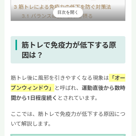
3
筋トレによる免疫力の低下を防ぐ対策法
目次を開く
3.1
バランスの良い食事を摂る
3.2
十分な睡眠時間を確保する
3.3
有酸素運動の時間を抑える
3.4
免疫細胞療法を受ける
筋トレで免疫力が低下する原
4
筋トレによる免疫力低下に関するよくある質
因は？
問
4.1
筋トレの後に風邪を引きやすいのはな
筋トレ後に風邪を引きやすくなる現象は
「オー
ぜ？
と呼ばれ、
プンウィンドウ」
運動直後から数時
4.2
筋トレ後の免疫低下は何時間続くの？
とされています。
間から1日程度続く
5
適度な筋トレで免疫力向上を目指そう
ここでは、筋トレで免疫力が低下する原因につ
いて解説します。