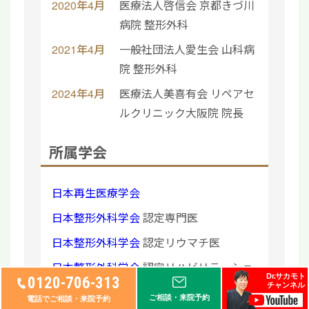
2020年4月
医療法人啓信会 京都きづ川
病院 整形外科
2021年4月
一般社団法人愛生会 山科病
院 整形外科
2024年4月
医療法人美喜有会 リペアセ
ルクリニック大阪院 院長
所属学会
日本再生医療学会
日本整形外科学会
認定専門医
日本整形外科学会
認定リウマチ医
日本整形外科学会
認定リハビリテーショ
Dr.サカモト
0120-706-313
ン医
チャンネル
ご相談・来院予約
電話でご相談・来院予約