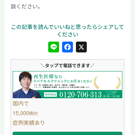
談ください。
L
F
X
i
a
＼タップ
で電話できます／
n
c
e
e
b
o
国内で
o
15,000
例
の
症例実績あり
k