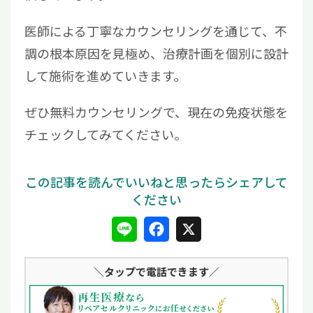
医師による丁寧なカウンセリングを通じて、不
調の根本原因を見極め、治療計画を個別に設計
して施術を進めていきます。
ぜひ無料カウンセリングで、現在の免疫状態を
チェックしてみてください。
L
F
X
i
a
＼タップ
で電話できます／
n
c
e
e