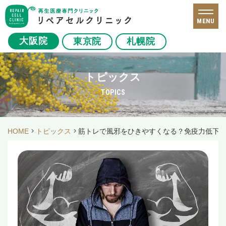
MENU
大阪院
東京院
札幌院
トピックス
TOPICS
HOME
トピックス
筋トレで風邪をひきやすくなる？免疫力低下