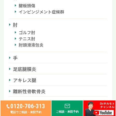
腱板損傷
インピンジメント症候群
肘
ゴルフ肘
テニス肘
肘頭滑液包炎
手
足底腱膜炎
アキレス腱
離断性骨軟骨炎
スポーツ医療
Dr.サカモト
0120-706-313
チャンネル
ご相談・来院予約
美容
電話でご相談・来院予約