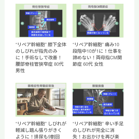
“リペア幹細胞” 膝下全体
“リペア幹細胞” 痛み10
のしびれが指先のみ
段階中10が1に！仕事を
に！手術なしで改善！
諦めない！両母指CM関
腰部脊柱管狭窄症 80代
節症 60代 女性
男性
“リペア幹細胞” しびれが
“リペア幹細胞” 辛い手足
軽減し踏ん張りがきく
のしびれが完全に消
ように！排尿も9割回
失！お出かけを再び楽