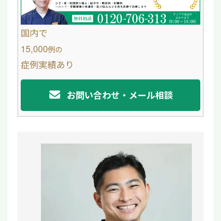
b
o
国内で
o
15,000
例
の
症例実績あり
k
お問い合わせ・メール相談