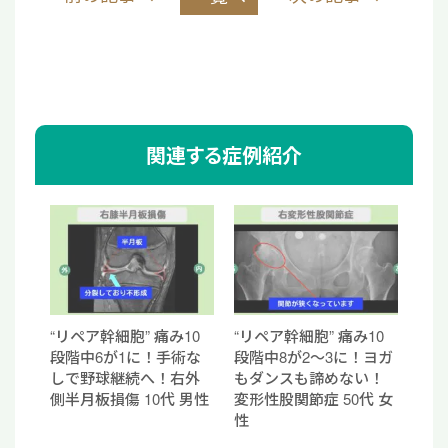
関連する症例紹介
“リペア幹細胞” 痛み10
“リペア幹細胞” 痛み10
段階中6が1に！手術な
段階中8が2〜3に！ヨガ
しで野球継続へ！右外
もダンスも諦めない！
側半月板損傷 10代 男性
変形性股関節症 50代 女
性