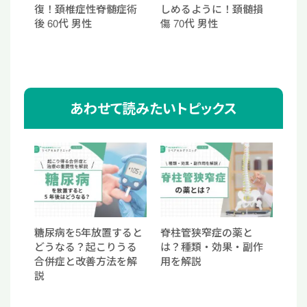
復！頚椎症性脊髄症術
しめるように！頚髄損
後 60代 男性
傷 70代 男性
あわせて読みたいトピックス
糖尿病を5年放置すると
脊柱管狭窄症の薬と
どうなる？起こりうる
は？種類・効果・副作
合併症と改善方法を解
用を解説
説