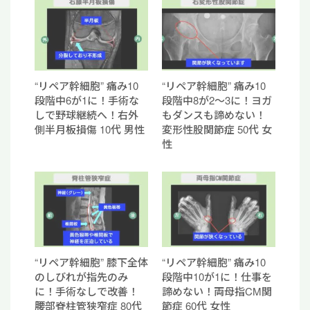
“リペア幹細胞” 痛み10
“リペア幹細胞” 痛み10
段階中6が1に！手術な
段階中8が2〜3に！ヨガ
しで野球継続へ！右外
もダンスも諦めない！
側半月板損傷 10代 男性
変形性股関節症 50代 女
性
“リペア幹細胞” 膝下全体
“リペア幹細胞” 痛み10
のしびれが指先のみ
段階中10が1に！仕事を
に！手術なしで改善！
諦めない！両母指CM関
腰部脊柱管狭窄症 80代
節症 60代 女性