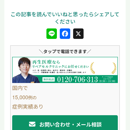
L
F
X
i
a
＼タップ
で電話できます／
n
c
e
e
b
o
国内で
o
15,000
例
の
症例実績あり
k
お問い合わせ・メール相談