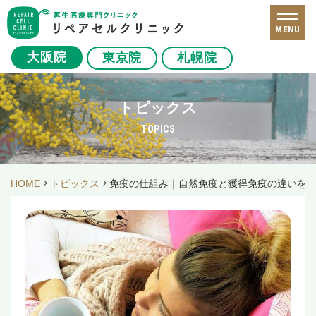
MENU
大阪院
東京院
札幌院
トピックス
TOPICS
HOME
トピックス
免疫の仕組み｜自然免疫と獲得免疫の違いを