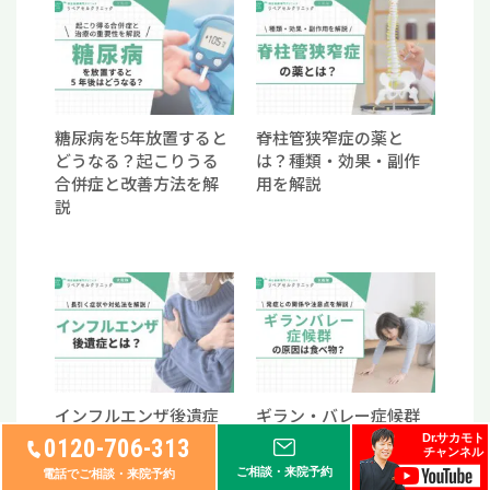
糖尿病を5年放置すると
脊柱管狭窄症の薬と
どうなる？起こりうる
は？種類・効果・副作
合併症と改善方法を解
用を解説
説
インフルエンザ後遺症
ギラン・バレー症候群
とは？長引く症状と対
の原因は食べ物？感染
Dr.サカモト
0120-706-313
チャンネル
処法を解説
との関係を解説
ご相談・来院予約
電話でご相談・来院予約