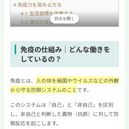
4
免疫力を高める方法
4.1
生活習慣を改善する
目次を開く
4.2
適切な体温を維持する
5
免疫力を高めるには再生医療による免疫細胞
療法も選択肢の一つ
6
【まとめ】免疫の仕組みはウイルスや細菌か
免疫の仕組み｜どんな働きを
ら身体を守る重要な防御システム
しているの？
免疫とは、
人の体を細菌やウイルスなどの外敵
から守る防御システムのこと
です。
このシステムは「自己」と「非自己」を区別
し、非自己と判断した異物（抗原）に対して防
御反応を起こします。