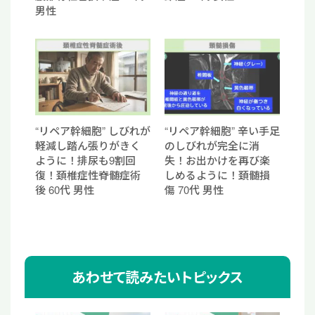
男性
“リペア幹細胞” しびれが
“リペア幹細胞” 辛い手足
軽減し踏ん張りがきく
のしびれが完全に消
ように！排尿も9割回
失！お出かけを再び楽
復！頚椎症性脊髄症術
しめるように！頚髄損
後 60代 男性
傷 70代 男性
あわせて読みたいトピックス