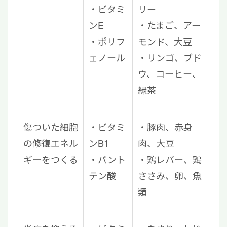
ビタミ
リー
ンE
たまご、アー
ポリフ
モンド、大豆
ェノール
リンゴ、ブド
ウ、コーヒー、
緑茶
傷ついた細胞
ビタミ
豚肉、赤身
の修復エネル
ンB1
肉、大豆
ギーをつくる
パント
鶏レバー、鶏
テン酸
ささみ、卵、魚
類