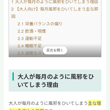
1
大人が毎月のように風邪をひいてしまう理由
2
【大人向け】毎月風邪をひいてしまう主な原
因
2.1
栄養バランスの偏り
2.2
飲酒・喫煙
2.3
運動不足
2.4
睡眠不足
目次を開く
2.5
過度なストレス
2.6
毛細血管機能の低下
3
風邪をひきやすい体質・環境セルフチェック
4
大人が風邪をひかないための対策
大人が毎月のように風邪をひ
4.1
免疫力を高める
いてしまう理由
4.2
うがい・手洗いの徹底
4.3
湿度管理を徹底する
大人が毎月のように風邪をひいてしまう
主な理
4.4
予防接種を受ける