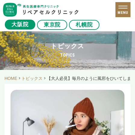
MENU
大阪院
東京院
札幌院
トピックス
TOPICS
HOME
トピックス
【大人必見】毎月のように風邪をひいてしま