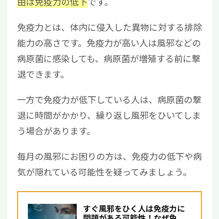
由は免疫力の低下
です。
5
毎月風邪をひく大人からよくある質問
5.1
毎月風邪をひく要因となる病気はあり
免疫力とは、体内に侵入した異物に対する排除
ますか？
能力の高さです。免疫力が高い人は風邪などの
5.2
毎月風邪をひく大人におすすめの検査
病原菌に感染しても、病原菌が増殖する前に撃
は？
退できます。
5.3
風邪をひいてしまった際の対処法は？
5.4
急に風邪をひきやすくなったのはな
一方で免疫力が低下している人は、病原菌の撃
ぜ？
退に時間がかかり、繰り返し風邪をひいてしま
6
毎月ひいてしまう風邪にお困りならリペアセ
う場合があります。
ルクリニックに相談ください
毎月の風邪にお困りの方は、免疫力の低下や病
気が隠れている可能性を疑ってみましょう。
すぐ風邪をひく人は免疫力に
問題がある可能性！なぜ免疫