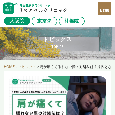
MENU
大阪院
東京院
札幌院
トピックス
TOPICS
HOME
トピックス
肩が痛くて眠れない際の対処法は？原因とな