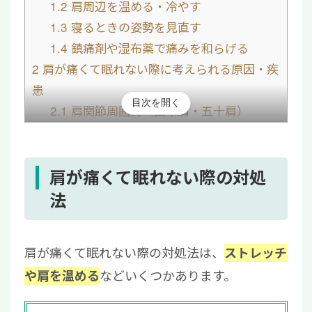
1.2
肩周辺を温める・冷やす
1.3
寝るときの姿勢を見直す
1.4
鎮痛剤や湿布薬で痛みを和らげる
2
肩が痛くて眠れない際に考えられる原因・疾
患
目次を開く
2.1
肩関節周囲炎（四十肩・五十肩）
2.2
肩腱板断裂
2.3
頚椎椎間板ヘルニア
2.4
肩こり
肩が痛くて眠れない際の対処
3
肩が痛くて眠れないときの対処法｜夜間痛の
法
原因と今すぐできる対策を解説
4
今すぐできる対処法｜眠る前・夜中に痛いと
肩が痛くて眠れない際の対処法は、
ストレッチ
き
などいくつかあります。
や肩を温める
5
やってはいけない行動（悪化させるNG習
慣）