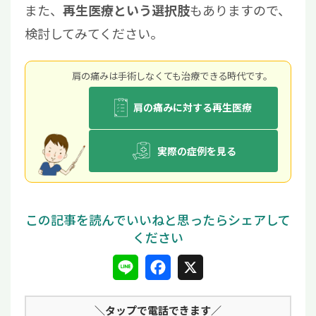
また、
もありますので、
再生医療という選択肢
検討してみてください。
肩の痛みは⼿術しなくても治療できる時代です。
肩の痛みに対する再生医療
実際の症例を見る
L
F
X
i
a
＼タップ
で電話できます／