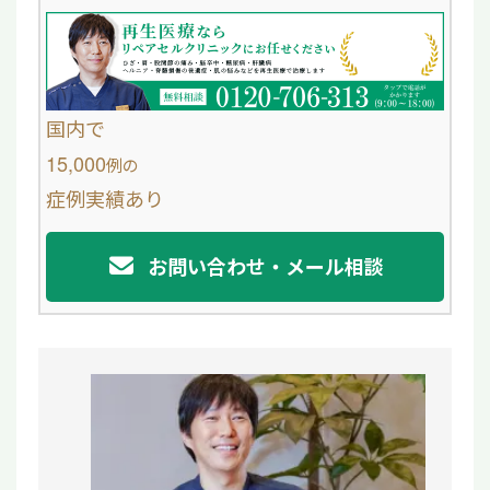
n
c
e
e
b
o
国内で
o
15,000
例
の
症例実績あり
k
お問い合わせ・メール相談