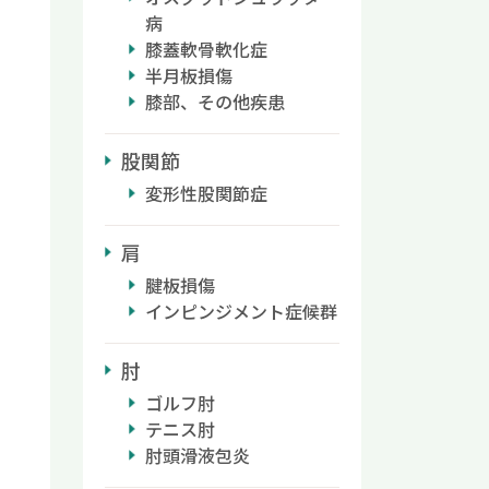
病
膝蓋軟骨軟化症
半月板損傷
膝部、その他疾患
股関節
変形性股関節症
肩
腱板損傷
インピンジメント症候群
肘
ゴルフ肘
テニス肘
肘頭滑液包炎