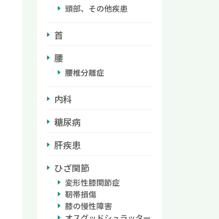
頭部、その他疾患
首
腰
腰椎分離症
内科
糖尿病
肝疾患
ひざ関節
変形性膝関節症
靭帯損傷
膝の慢性障害
オスグッドシュラッター