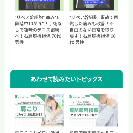
“リペア幹細胞” 痛み10
“リペア幹細胞” 事故で再
段階中10が2に！手術な
燃した痛みも改善！不
しで趣味のテニス継続
自由のない日常を取り
へ！右肩腱板損傷 70代
戻す！右肩腱板損傷 60
男性
代 男性
あわせて読みたいトピックス
肩こりにカイロは効果
肩関節唇損傷のセルフ