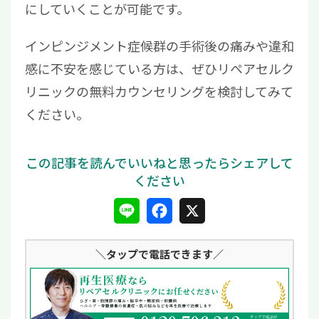
にしていくことが可能です。
インピンジメント症候群の手術後の痛みや違和
感に不安を感じている方は、ぜひリペアセルク
リニックの無料カウンセリングを検討してみて
ください。
L
F
X
i
a
＼タップ
で電話できます／
n
c
e
e
b