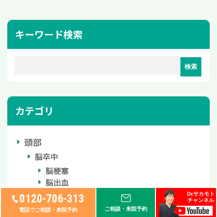
キーワード検索
カテゴリ
頭部
脳卒中
脳梗塞
脳出血
くも膜下出血
Dr.サカモト
0120-706-313
チャンネル
頭部、その他疾患
ご相談・来院予約
電話でご相談・来院予約