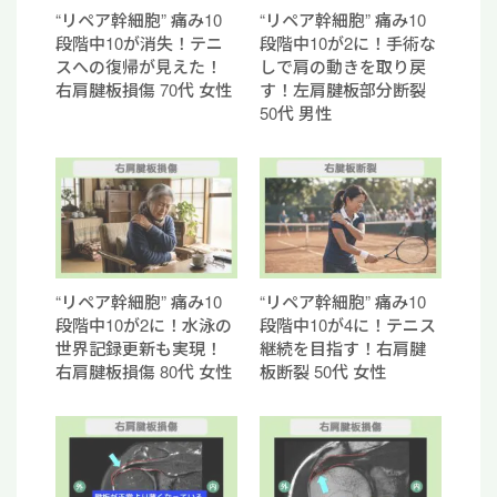
“リペア幹細胞” 痛み10
“リペア幹細胞” 痛み10
段階中10が消失！テニ
段階中10が2に！手術な
スへの復帰が見えた！
しで肩の動きを取り戻
右肩腱板損傷 70代 女性
す！左肩腱板部分断裂
50代 男性
“リペア幹細胞” 痛み10
“リペア幹細胞” 痛み10
段階中10が2に！水泳の
段階中10が4に！テニス
世界記録更新も実現！
継続を目指す！右肩腱
右肩腱板損傷 80代 女性
板断裂 50代 女性