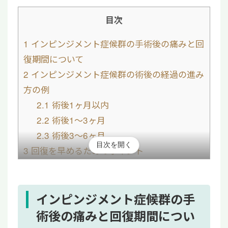
目次
1
インピンジメント症候群の手術後の痛みと回
復期間について
2
インピンジメント症候群の術後の経過の進み
方の例
2.1
術後1ヶ月以内
2.2
術後1～3ヶ月
2.3
術後3〜6ヶ月
目次を開く
3
回復を早めるためのポイント
4
再発防止のための再生医療という選択につい
て
5
インピンジメント症候群の手術後は回復を早
インピンジメント症候群の手
めるセルフケアが重要
術後の痛みと回復期間につい