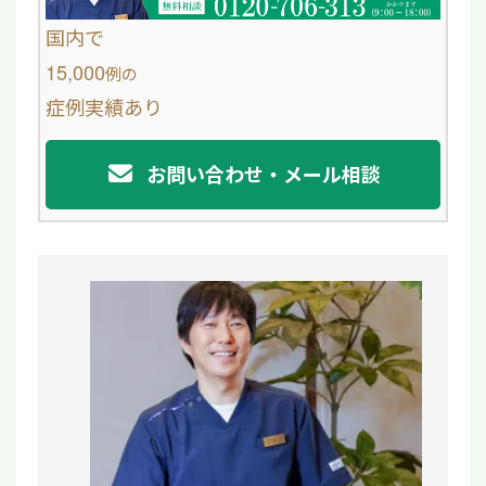
o
国内で
o
15,000
例
の
症例実績あり
k
お問い合わせ・メール相談