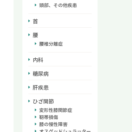
頭部、その他疾患
首
腰
腰椎分離症
内科
糖尿病
肝疾患
ひざ関節
変形性膝関節症
靭帯損傷
膝の慢性障害
オスグッドシュラッター