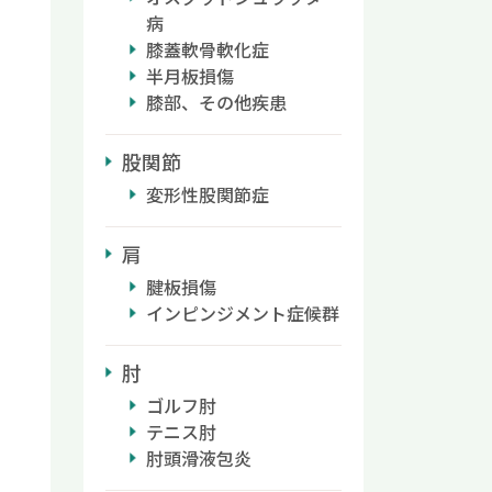
病
膝蓋軟骨軟化症
半月板損傷
膝部、その他疾患
股関節
変形性股関節症
肩
腱板損傷
インピンジメント症候群
肘
ゴルフ肘
テニス肘
肘頭滑液包炎