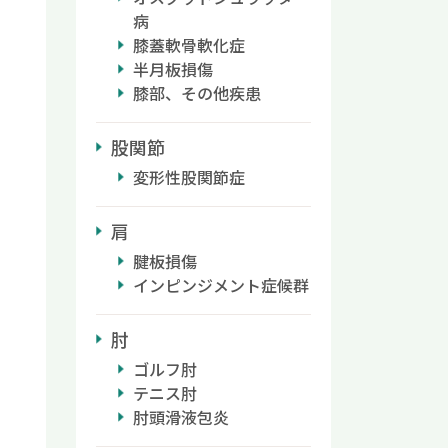
病
膝蓋軟骨軟化症
半月板損傷
膝部、その他疾患
股関節
変形性股関節症
肩
腱板損傷
インピンジメント症候群
肘
ゴルフ肘
テニス肘
肘頭滑液包炎