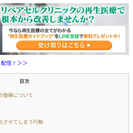
を配信！＞＞
目次
の復帰について
る
化させてしまう行動