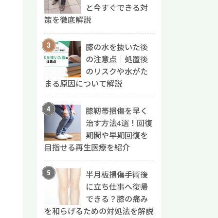
と今すぐできる対
策を徹底解説
膝の水を抜いた後
の注意点｜処置後
のリスクや水がた
まる原因について解説
膝靭帯損傷を早く
治す方法4選！回復
期間や早期回復を
目指せる再生医療を紹介
半月板損傷手術後
に立ち仕事へ復帰
できる？膝の痛み
を和らげるための対処法を解説