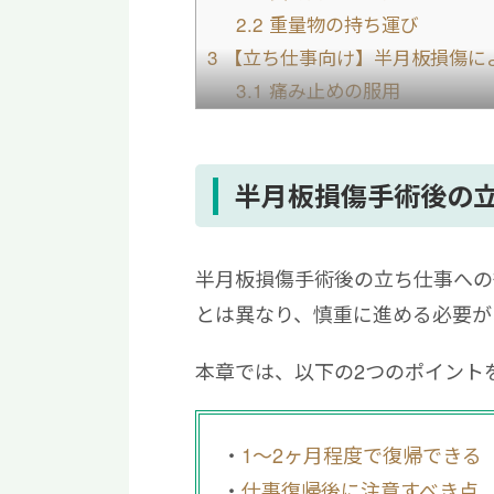
2.2
重量物の持ち運び
3
【立ち仕事向け】半月板損傷に
3.1
痛み止めの服用
3.2
膝サポーターの活用
3.3
継続的なリハビリ
4
半月板損傷から立ち仕事復帰ま
半月板損傷手術後の
5
半月板損傷から立ち仕事に復帰
半月板損傷手術後の立ち仕事への
とは異なり、慎重に進める必要が
本章では、以下の2つのポイント
1〜2ヶ月程度で復帰できる
仕事復帰後に注意すべき点