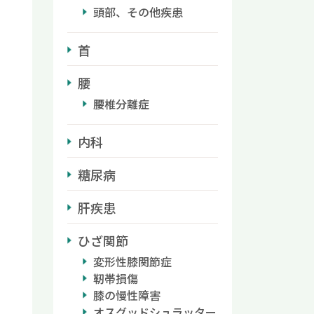
頭部、その他疾患
首
腰
腰椎分離症
内科
糖尿病
肝疾患
ひざ関節
変形性膝関節症
靭帯損傷
膝の慢性障害
オスグッドシュラッター