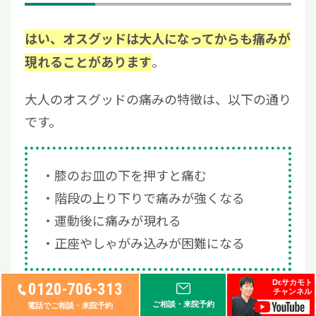
はい、オスグッドは大人になってからも痛みが
。
現れることがあります
大人のオスグッドの痛みの特徴は、以下の通り
です。
膝のお皿の下を押すと痛む
階段の上り下りで痛みが強くなる
運動後に痛みが現れる
正座やしゃがみ込みが困難になる
Dr.サカモト
0120-706-313
チャンネル
このような症状が現れた場合は、早めに医療機
ご相談・来院予約
電話でご相談・来院予約