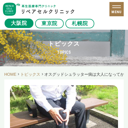
MENU
大阪院
東京院
札幌院
トピックス
TOPICS
HOME
トピックス
オスグッドシュラッター病は大人になってか