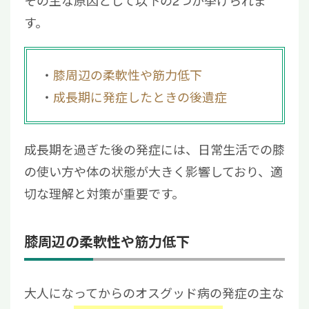
その主な原因として以下の2つが挙げられま
ますか？
す。
4.2
オスグッドの後遺症を防ぐためには？
4.3
成長痛とオスグッドの違いは？
5
オスグッドを大人になってから発症した場合
膝周辺の柔軟性や筋力低下
は適切に対処しよう
成長期に発症したときの後遺症
成長期を過ぎた後の発症には、日常生活での膝
の使い方や体の状態が大きく影響しており、適
切な理解と対策が重要です。
膝周辺の柔軟性や筋力低下
大人になってからのオスグッド病の発症の主な