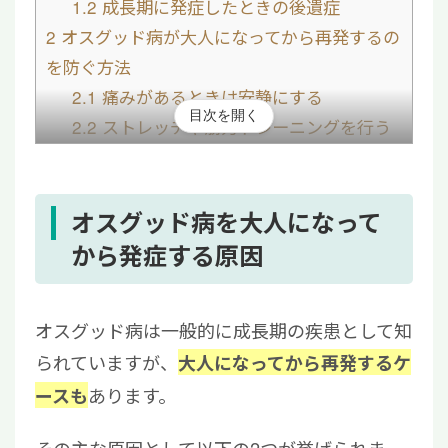
1.2
成長期に発症したときの後遺症
2
オスグッド病が大人になってから再発するの
を防ぐ方法
2.1
痛みがあるときは安静にする
目次を開く
2.2
ストレッチや筋力トレーニングを行う
2.3
膝に負担のかかる体制を避ける
2.4
適正体重を維持する
2.5
サポーターを活用する
オスグッド病を大人になって
3
オスグッドシュラッター病を治す方法
から発症する原因
3.1
保存療法
3.2
手術療法
オスグッド病は一般的に成長期の疾患として知
3.3
再生医療
られていますが、
大人になってから再発するケ
4
オスグッド病を大人になってから発症した方
あります。
ースも
からよくある質問
4.1
オスグッドは大人になってからも痛み